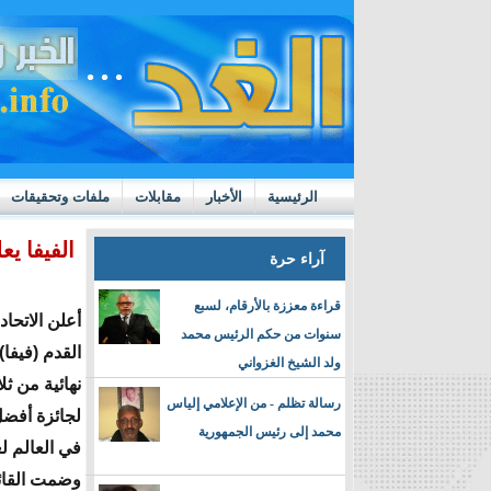
الرئيسية
الأخبار
مقابلات
ملفات وتحقيقات
ttps://m.youtube.com/watch?v=GN10qW4W4hQ
الفيفا ي
آراء حرة
قراءة معززة بالأرقام، لسبع
أعلن الاتحاد
سنوات من حكم الرئيس محمد
القدم (فيفا)
ولد الشيخ الغزواني
نهائية من ث
رسالة تظلم - من الإعلامي إلياس
لجائزة أفض
محمد إلى رئيس الجمهورية
في العالم لعام 6
وضمت القائم