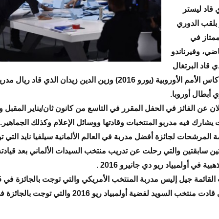
ي قاد ليستر
بلقب الدوري
ممتاز في
ضي، وفيرناندو
 قاد البرتغال
للفوز بلقب كاس الأمم الأوروبية (يورو 2016) وزين الدين زيدان الذي قاد 
ي أبطال أوروبا.
ان عن الفائز في الحفل المقرر في التاسع من كانون ثان/يناير المقبل 
يشارك فيه مدربو المنتخبات وقادتها ووسائل الإعلام وكذلك الجماهير.
المرشحات لجائزة أفضل مدربة في العالم الألمانية سيلفيا نايد التي 
تين سابقتين والتي رحلت عن تدريب منتخب السيدات الألماني بعد قيادته 
هبية في أولمبياد ريو دي جانيرو 2016 .
تخب السويد لفضية أولمبياد ريو 2016 والتي توجت بالجائزة في 2012 .