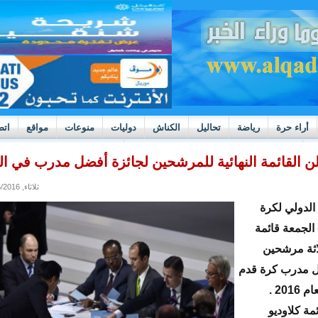
أراء حرة
رياضة
تحاليل
الكناش
دوليات
منوعات
مواقع
اتص
h
بوادر ثورة داخل قطاع العدالة في موريتانيا
علن القائمة النهائية للمرشحين لجائزة أفضل مدرب في ال
ثلاثاء, 12/06/2016 - 11:05
 الدولي لكرة
 الجمعة قائمة
لاثة مرشحين
ل مدرب كرة قدم
201 .
ة كلاوديو