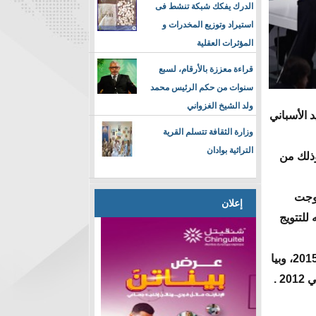
الدرك يفكك شبكة تنشط فى
استيراد وتوزيع المخدرات و
المؤثرات العقلية
قراءة معززة بالأرقام، لسبع
سنوات من حكم الرئيس محمد
ولد الشيخ الغزواني
ريال مدريد الأسباني
وزارة الثقافة تتسلم القرية
التراثية بوادان
وذلك من
توجت
إعلان
للتتويج
كذلك ضمت القائمة جيل إليس مدربة المنتخب الأمريكي والتي توجت بالجائزة في 2015، وبيا