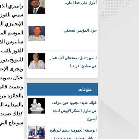
أعزل على خط النار..
رانييري الذ
سيتي للفوز 
الإنجليزي ال
حول المؤتمر الصحفي
الموسم الما
سانتوس الذي
الصين تقبل بقوة على الإستثمار
للتتويج بدور
في معادن افريقيا
ويجرى الإعل
خلال تصويت 
وضمت قائمة 
منوعات
بالجائزة مر
فوائد عديدة تجنيها حين تتوقف
بالميدالية الذ
عن تناول السكر الأبيض لمدة
أسبوع
سونداج التي قادت من
الوظيفة العمومية تنضم لبرنامج
"بيانات-حماية" لتعزيز حماية