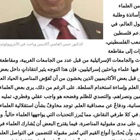
ن العلماء
وأساتذة وطلبة
ل العالم، في
لدعم فلسطين
شعب الفلسطيني،
الدكتور حسن العاصي أكاديمي وباحث في الأنثروبولوجيا
وات إلى مقاطعة
اث والجامعات الإسرائيلية من قبل عدد من الجامعات الغربية، ومقاطعة 
يها علماء وباحثين إسرائيليين، فإن هذا التوجه يثير انتقاداتٍ داخل بع
ن قبل بعض الأكاديميين الذين يخشون من أن تُقوّض المناصرة الحياد العل
العلم وإساءة استخدام السلطة. على الرغم من ذلك، يرى بعض العلماء 
ين ونصراهم، والتصدي للظلم وفضحه هو واجب عقلي وفطري، تمليه ا
إنسانية، ودفاعٌ عن مصداقية العلم. توجد مخاوفٌ بشأن استقلالية العلما
ي كلا طرفي النقاش، مما يُبرز التحديات التي يواجهها العلماء حالياً. وبي
 على مدى مقبولية المناصرة، فيما يقترح البعض أن يُشارك العلماء في
، وأن يُحدّدوا أنواع القيم التي تُعتبر مقبولة للتضمين في التواصل الع