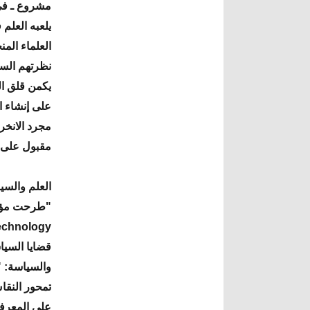
مشروع ـ في 
يلعبه العلم
العلماء الم
نظرتهم السي
يكمن قلق ال
على إنشاء ا
مجرد الانخر
مقبول على إ
العلم والسي
قضايا السياس
والسياسة: "
تمحور النقاش
على المعرفة