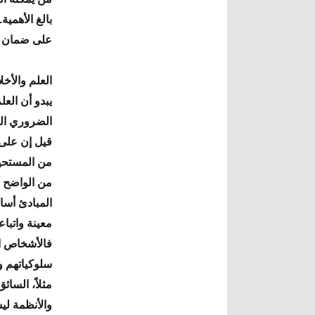
بالغ الأهمية
على ضمان تك
العلم والأخل
يبدو أن العل
الضروري الت
قيل إن على ا
من المستحيل
من الواضح أ
المبادئ أسا
معينة واتباع
فالأشخاص الذ
سلوكياتهم وأ
مثلاً، السائ
والأنظمة ليس