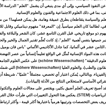
ن النفوذ السياسي، وإلى أي مدى ينبغي أن يشمل "العلم" الدراسة الأك
ى، بما في ذلك العلوم الاجتماعية والفنون والعلوم الإنسانية.
لعلم والسياسة يتقاطعان بطرق عميقة وهامة، هل يمكن فصلهما؟ من م
قافي، لطالما كان العلم سياسياً. إن "المعرفة" مفهوم ديناميكي وقابل ل
فهوم ذو موقع تاريخي. قبل القرن التاسع عشر، كان الشعر والبلاغة وال
عتبر جميعها بنفس أهمية "العلم"، إذ كانت تُعلّم تقدير الجمال والخير وال
Bomm كانت هذه المواد الإنسانية تُمثّل في الواقع تعليماً إنسانياً من عصر النهضة
على أنها "العلوم الدقيقة" (schöne Wissenschaften) على عكس العلوم ال
(اللاهوت والقانون والطب)، والعلوم العليا (höhere Wissenschaften)
لفيزياء. وبالتالي، يُمكن اعتبار أي تخصص، مجتمعًاً "علميًا"، شريطة أن 
قرائي الأساسي لاستخلاص النتائج من الأدلة (البيانات).
فقد أصبح تعريف العلم أضيق بكثير، ويقتصر على مجالات العلوم والتكنول
والهندسة والرياضيات (STEM). يعكس هذا التحول التغييرات التي طرأت خلال 
ف بعض التخصصات وترتيبها هرمياً باعتبارها أكثر قيمة - وأكثر ارتباطاً