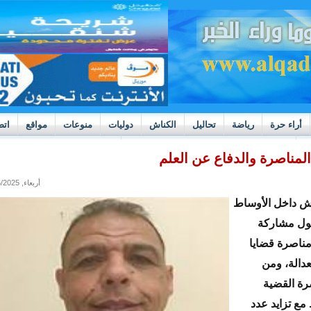
أراء حرة
رياضة
تحاليل
الكناش
دوليات
منوعات
مواقع
اتص
h
بوادر ثورة داخل قطاع العدالة في موريتانيا
لمناصرة والدفاع عن العلم
أربعاء, 07/16/2025 - 12:50
اش داخل الأوساط
حول مشاركة
مناصرة قضايا
عدالة، ومن
رة القضية
 مع تزايد عدد