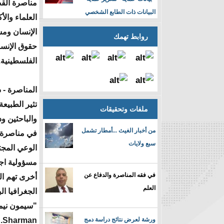
مناصرة القصا
البيانات ذات الطابع الشخصي
العلماء وال
الإنسان ومس
روابط تهمك
حقوق الإنسا
الفلسطينية.
المناصرة - 
تثير الطبيع
ملفات وتحقيقات
والباحثين و
من أخبار الغيث ...أمطار تشمل
في مناصرة ق
سبع ولايات
الوعي المجتم
مسؤولية اجت
في فقه المناصرة والدفاع عن
أخرى تهم الب
العلم
ورشة لعرض نتائج دراسة دمج
n