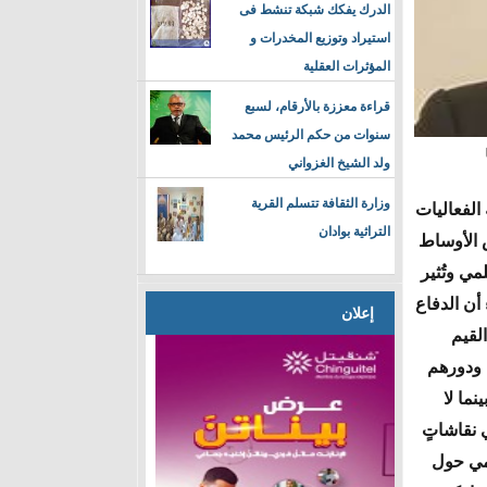
الدرك يفكك شبكة تنشط فى
استيراد وتوزيع المخدرات و
المؤثرات العقلية
قراءة معززة بالأرقام، لسبع
سنوات من حكم الرئيس محمد
ولد الشيخ الغزواني
وزارة الثقافة تتسلم القرية
الفعاليات
التراثية بوادان
ض الأوساط
مي وتُثير
أن الدفاع
إعلان
لقيم
ء ودورهم
نما لا
 نقاشاتٍ
لمي حول