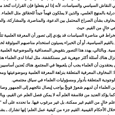
ي النقاش السياسي والسياسات، لأنه إذا لم يفعلوا فإن القرارات تُتخذ م
دراية بالمنهج العلمي، والذين لا يملكون فهماً جيداً للحقائق مثل العلماء.
خاوف بشأن الصراع المحتمل بين الدعوة، والمناصرة، والمشاركة، وال
 خالٍ من القيم. حيث
انخراط في مناصرة السياسات قد يؤدي إلى تصور أن المعرفة العلمية تت
القيم السياسية، أو أن الخبراء يسيئون استخدام مناصبهم الموثوقة لخ
ية. وبالتالي، يهدد هذا التصور بتقويض المصداقية والموضوعية العلمية.
تزال هناك أسئلة أكثر جوهرية غير مستكشفة، مثل لماذا لدى العلماء ه
تي يعتقدون أن العلماء يجب أن يلعبوها في المجتمع. هناك بُعدين أساسيي
 المخاوف المعرفية المتعلقة بنزاهة المعرفة العلمية وموضوعيتها ومصد
وجودية المتعلقة بأدوار ومسؤوليات العلماء في سياق مجتمعي.
من العلماء أن لديهم شعورٌ قويٌّ بواجب إيصال نتائجهم إلى الجمهور وصا
ما يؤكد العديد من فلاسفة العلم أنه لا يمكن فصل العلم عن القيم، وبال
علم خالٍ من القيم غير ممكنة، بل غير مرغوب فيها. ما نحدده على أنه 
ال الأحكام القيمية. القيم جزء من كيفية عمل العلم؛ إنها تشارك ـ بش