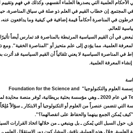
الأحكام العلمية التي يصدرها العلماء أنفسهم، وكذلك في فهم وتقييم ا
 في المجتمع. إن خطاب القيم في العلم ذو صلة في سياق المناصرة، ح
نخرطون في المناصرة أحكاماً قيمة إضافية في كيفية وما يدافعون عنه،
اسية للعالم.
بعض في أن القيم السياسية المرتبطة بالمناصرة قد تمارس أيضاً تأثيرًا
لمعرفة العلمية، مما يؤدي إلى علم متحيز أو "المناصرة الخفية". ومع ذ
اط في المناصرة السياسية لا يعني تلقائياً أن القيم السياسية قد أثرت 
نشاء المعرفة العلمية.
اسة
"طرحت مؤسسة العلوم والتكنولوجيا" Foundation for the Science and
Technology في عام 2020 ـ وهي مؤسسة بحثية بريطانية، تُوفر منصة محايدة
ة التي تتضمن عنصراً من العلوم أو التكنولوجيا أو الابتكار ـ سؤالاً مُلِحًا
كيف يُمكن الجمع بينهما والحفاظ على انفصالهما؟".
، حول السبل التي يُمكن ـ بل وينبغي ـ من خلالها اتخاذ القرارات السياس
 العلمية. خلال هذه العملية، ناقش المشاركون دور الاستقلال العلمي،