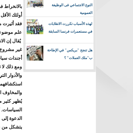
النوع الاجتماعي فى الوظيفة
بالانخراط ف
العمومية
أولئك الأقل 
فقد أثيرت م
لهذه الأسباب تكررت الانقلابات
في مستعمرات فرنسا السابقة
علم موضوعي
يُقال إن ال
غير مشروع ب
هل تنجح "بريكس" في الإطاحة
أجندات سياس
ب"ملك العملات" ؟
ومع ذلك لا 
والأدوار ال
استكشافهما:
والمخاوف ال
يُظهر كثير 
السياسات. ك
الدعوة إلى 
يتشكل من خل