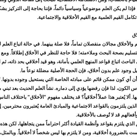
. فإذا لم يكن العلم موضوعياً وسياسياً دائماً، فإننا بحاجة إلى التركيز بش
امل القيم العلمية مع القيم الأخلاقية والاجتماعية.
اق
م والأخلاق مجالان منفصلان تماماً، فلا صلة بينهما. في حالة اتباع العلم
سليم بصحة البحث وملاءمته؛ فلا حاجة للنظر في الأخلاق إطلاقاً. ومع ذ
لباحث اتباع قواعد المنهج العلمي بأمانة، وهو قيد أخلاقي بحد ذاته، ثم ا
 وجود علم بدون أخلاق، فإن الحجة الأصلية مضللة نوعاً ما.
ن أي كون ممكن قائم على مبادئه الخاصة التي يستحيل وجوده بدونها. ت
س الكون، لذا فإن رفضها يؤدي إلى دماره. نشأ العلم الحديث بعد تبني 
ها. ألا يُعتبر هذا عملاً أخلاقياً؟ قد يختلف مفهوم "الأخلاق" باختلاف النا
ين يلتزمون بالقواعد الاجتماعية والمبادئ العامة يُعتبرون محترمين، إل
فعالهم قد لا تُوصف بالأخلاقية.
ق الذي يلتزم بقواعد وأنظمة القيادة أكثر احتراماً ممن يتجاهلها، لكن هذه
ت بالضرورة أخلاقية، ومن لا يلتزم بها ليس شخصاً لا أخلاقياً. وبالمثل، 