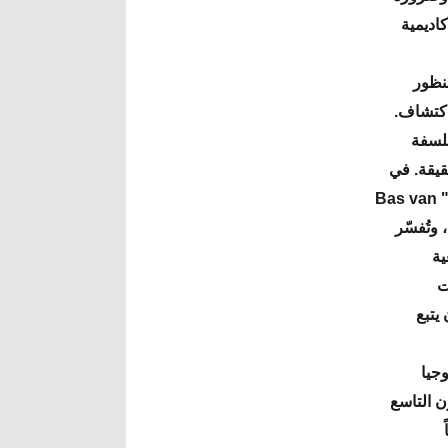
اديمية
نظور
لاكتشاف.
فلسفة
حقيقة. في
أواخر القرن الثامن عشر في ألمانيا، كما جادل الأكاديمي الألماني "باس فان بوميل" Bas van
، وتُفسّر
جامعية
 التي شملت
يتبع
وجيا
القرن التاسع