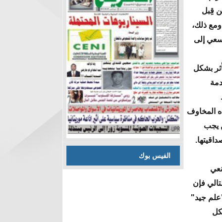
ن قِبل
 ومع ذلك،
سعي إلى
أثر بشكل
دمة
ذه المخاوف
ن يجب
اقيتها.
الفيس بوك
نعي
تالي فإن
"علم جيد"
كل