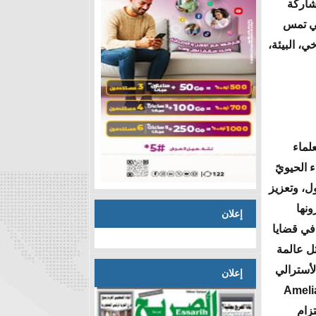
مشاركة
لتي تمس
، البيئة،
لماء
 الحيويً
ل، وتعزيز
ونها
إعلان
في قضايا
ثل عالمة
Kersty ، وعالم البيئة الأسترالي
إعلان
ماير" Simon Niemeyer، وعالمة المناخ النيوزيلندية "أميليا شارمان" Amelia
تزام