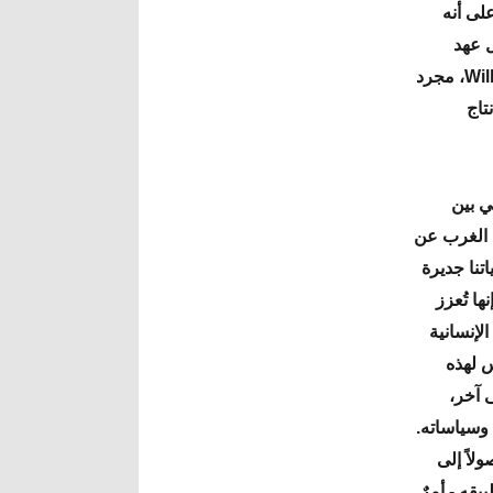
لى أنه
ل عهد
الفيلسوف الألماني "فيلهلم تراوغوت كروج" Wilhelm Traugott Krug (1770-1842)، مجرد
تاج
ي بين
ي الغرب عن
تنا جديرة
ها تُعزز
لإنسانية
س لهذه
 آخر،
 وسياساته.
لاً إلى
قه - أمرٌ