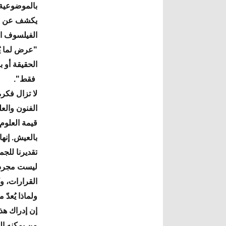
بالموضوعية 
يكشف عن حقا
"عرض لما يُ
الحقيقة أو ب
فقط".
لا تزال فكر
الفنون والع
قيمة العلوم
بالعيش. إنها 
تقديرنا للجم
ليست مجرد م
القرارات، و
ولماذا يُعدّ
إن إدراك هذه
من يمكنه ال