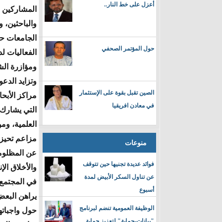
أعزل على خط النار..
المشاركين م
والباحثين، 
الجامعات حو
حول المؤتمر الصحفي
الفعاليات 
ومؤازرة ال
وتزايد الدع
الصين تقبل بقوة على الإستثمار
مراكز الأبح
في معادن افريقيا
التي يشارك ف
العلمية، وم
مزاعم تحيز 
منوعات
عن المظلوم
فوائد عديدة تجنيها حين تتوقف
والأخلاق ال
عن تناول السكر الأبيض لمدة
في المجتمع ف
أسبوع
يراهن البعض
الوظيفة العمومية تنضم لبرنامج
حول واجباتهم
"بيانات-حماية" لتعزيز حماية