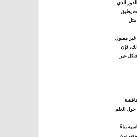
لدور الذي
يث يطبق
 مثل
 غير مقبول
لك، فإن
بشكل غير
 لمناقشة
ً حول العلم
ية بناءً
 وضرورة