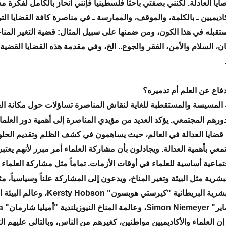
يا العادلة. لكنني بصفتي باحثاً فلسطينياً فإنني أنحاز بالكامل لفكرة 
أكاديميين ـ بالكلمة، والموقف، والممارسة ـ في مناصرة كافة القضايا ا
تقبله في هذا الكون، ومن ضمنها على سبيل المثال: قضية التغير المناخي
ن، السلام والأمن، الفقر والجوع.. الخ، وفي مقدمة هذه القضايا القضية
دفاع عن العلم أم تدميره؟
ة المسيسة والمستقطبة للغاية لنقاش المناصرة تساؤلات حول مكانة الع
دورهم المجتمعي. يؤكد العديد من مؤيدي المناصرة إلى أهمية دور العلماء
ضايا العدالة في العالم، حيث يساهمون في كشف الظلم وتقديم الحلو
عي بأهمية العدالة. ويجادلون بأن مشاركة العلماء أمر مبرر لأنهم يعتبر
ماعية أساسية للعلماء في أوقات الأزمات. تماماً مثل مشاركة العلماء 
شرية مثل البيئة وتغير المناخ، ويدعون إلى المشاركة علناً وسياسياً، م
الجغرافيا البشرية البريطانية "كيرستي هوبسون" Hobson
"سيمون ني
Sharma. إن العلماء والأكاديميين مواطنين، كغيرهم من الناس، وبالتالي عليهم ال