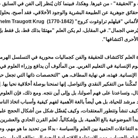
و"الحقيقة" - من غيرها. وهكذا، فبينما كان يُنظر إلى الفن في السابق ع
ئق جوهرية عن الطبيعة البشرية والوجود الأخلاقي، فقد أصبح، بحلو
رضي الجمال". في المقابل، لم يكن العلم "مهتمًا بذلك قط، بل فقط بإن
الأحرى اكتشافها".
ة العلم كاكتشاف للحقيقة والفن كجماليات محورية في التسلسل الهرم
لوم الإنسانية في التعليم الغربي. من المألوف أن يدافع وزراء العلوم ف
 الإنسانية. فهذه، في نهاية المطاف، هي "التخصصات ذاتها التي تجعل حيا
تُمكّننا من التفكير النقدي والتواصل. إنها تمنحنا بوصلة أخلاقية نحيا بها. إن
ال، وتساعدنا على فهم أصولنا، بل وإلى أين نتجه. ومع ذلك، فإن العلوم ا
رشد للحياة، بل هي أيضاً بالغة الأهمية لفهم كيفية وأسباب اتخاذ النا
كيف تنشأ وتتطور المعتقدات، وكيف يُفضّل شكل من أشكال الحجج على
 مبدأ الموضوعية بالغ الأهمية، بل وإشكالياً، لعلم القرن الحادي والعشرين
 التفاعلات الحتمية بين العلم والسياسة - بدءًا من تحديد ما هو مهم، وصو
قيام بالحساب، ومن الاستدامة الاقتصادية للبحث إلى نطاقه الدولي وتطبي