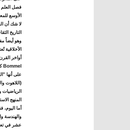
فصل العلم ع
الأوسع للمعن
لا شك أن ا
التاريخ الث
وهو أيضاً م
الأخلاقية تُ
el
الرياضيات وا
المنهج الاست
أما اليوم، 
عشر في تعري