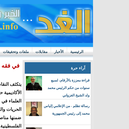
الرئيسية
الأخبار
مقابلات
ملفات وتحقيقات
ttps://m.youtube.com/watch?v=GN10qW4W4hQ
في فقه ا
آراء حرة
قراءة معززة بالأرقام، لسبع
يتكثف النق
سنوات من حكم الرئيس محمد
الأكاديمية 
ولد الشيخ الغزواني
العلماء في 
رسالة تظلم - من الإعلامي إلياس
الحريات وال
محمد إلى رئيس الجمهورية
ضمنها مناص
الفلسطينية.