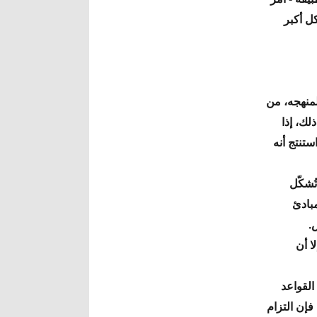
كل أكبر
 لمنهجه، من
لك، إذا
ستنتج أنه
ُشكّل
مبادئ
س.
ا أن
 القواعد
فإن التزام