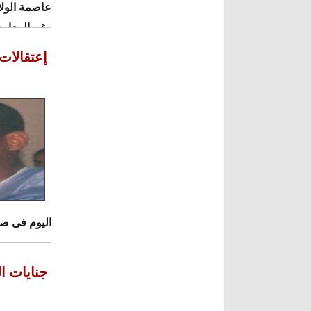
عاصمة الولا
رغم المعارض
إعتقالات
اليوم فى صف
جنايات ال