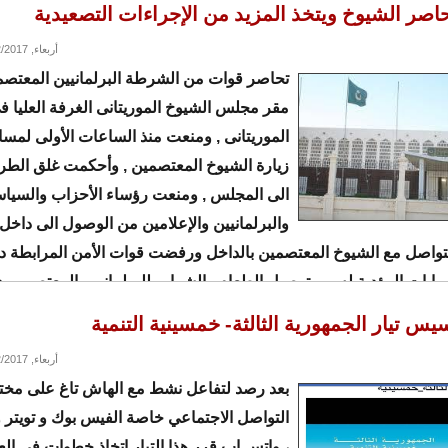
حاصر الشيوخ ويتخذ المزيد من الإجراءات التصعيدية
أربعاء, 08/02/2017 - 23:52
تحاصر قوات من الشرطة البرلمانيين المعتص
مقر مجلس الشيوخ الموريتانى الغرفة العليا ف
الموريتانى , ومنعت منذ الساعات الأولى لمساء
زيارة الشيوخ المعتصمين , وأحكمت غلق الطرق
الى المجلس , ومنعت رؤساء الأحزاب والسياس
والبرلمانيين والإعلامين من الوصول الى داخل
تواصل مع الشيوخ المعتصمين بالداخل ورفضت قوات الأمن المرابطة د
وابات المؤدية له من توصيل الطعام والشراب للبرلمانيين المعتصمين 
يس تيار الجمهورية الثالثة- خمسينية التنمية
أربعاء, 08/02/2017 - 22:38
بعد رصد لتفاعل نشط مع الهاش تاغ على مخ
التواصل الاجتماعي خاصة الفيس بوك و تويتر و
، واتس اب قرر هذا التيار اتخاذ خطوات في الع