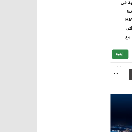
ية فى
ية
يعرف إعلاميا بعصابة BMCI
لتى
 مع
البقية
…
…