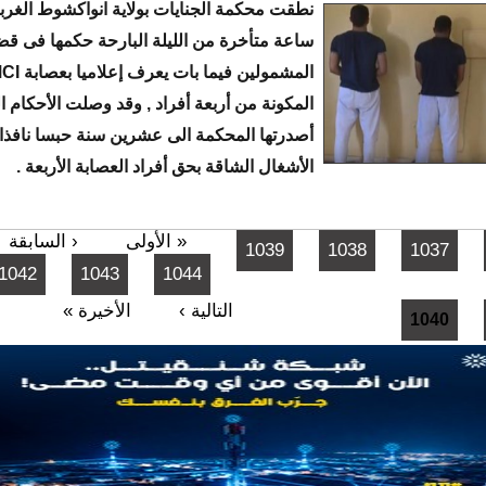
نطقت محكمة الجنايات بولاية انواكشوط الغرب
ساعة متأخرة من الليلة البارحة حكمها فى قض
المشمولين فيما بات 
المكونة من أربعة أفراد , وقد وصلت الأحكام ا
أصدرتها المحكمة الى عشرين سنة حبسا نافذا
الأشغال الشاقة بحق أفراد العصابة الأربعة .
« الأولى
‹ السابقة
1039
1038
1037
1042
1043
1044
التالية ›
الأخيرة »
1040