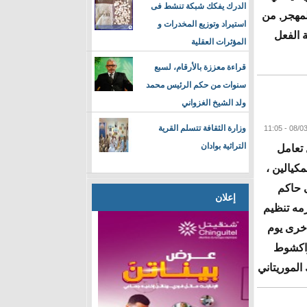
الدرك يفكك شبكة تنشط فى
لمهجر, من
استيراد وتوزيع المخدرات و
ة الفعل
المؤثرات العقلية
قراءة معززة بالأرقام، لسبع
سنوات من حكم الرئيس محمد
البقية
ولد الشيخ الغزواني
وزارة الثقافة تتسلم القرية
التراثية بوادان
 تعامل
مكيالين ،
ى حاكم
إعلان
شعره فيها عزمه تنظيم
أخرى يوم
ية انواكشوط
لتقى "البنك الموريتاني