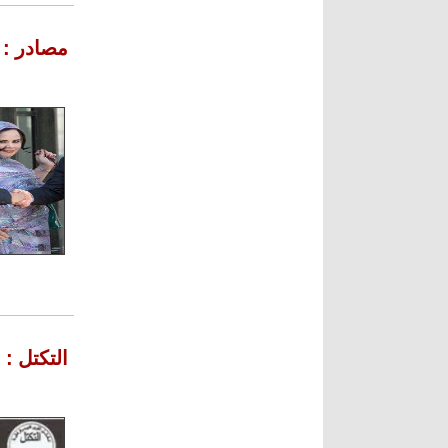
مصادر : و
التكتل :