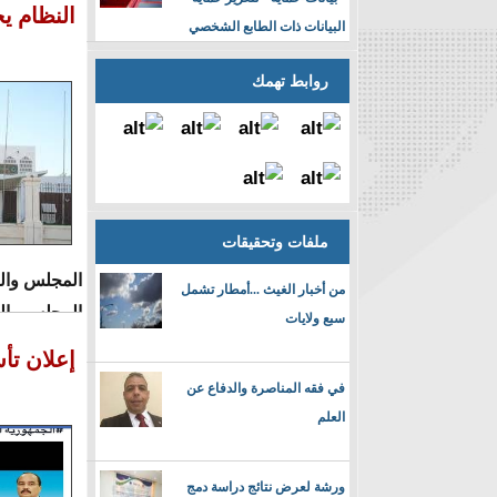
النظام ي
البيانات ذات الطابع الشخصي
روابط تهمك
ملفات وتحقيقات
المجلس وال
من أخبار الغيث ...أمطار تشمل
المجلس والب
سبع ولايات
غ
إعلان تأس
في فقه المناصرة والدفاع عن
العلم
ورشة لعرض نتائج دراسة دمج