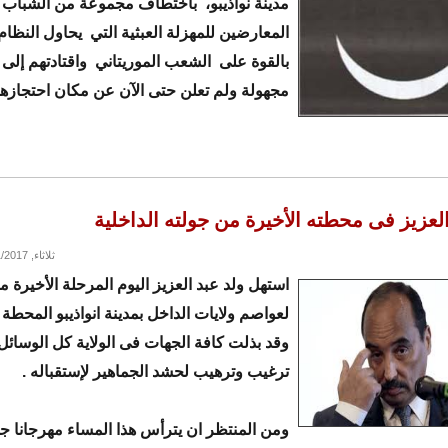
مدينة نواذيبو، باختطاف مجموعة من الشباب
المعارضين للمهزلة العبثية التي يحاول النظا
بالقوة على الشعب الموريتاني واقتادتهم إلى
مجهولة ولم تعلن حتى الآن عن مكان احتجازه
العزيز فى محطته الأخيرة من جولته الداخلية
ثلاثاء, 08/01/2017 - 14:17
استهل ولد عبد العزيز اليوم المرحلة الأخيرة من
لعواصم ولايات الداخل بمدينة انواذيبو المحطة ا
وقد بذلت كافة الجهات فى الولاية كل الوسائ
ترغيب وترهيب لحشد الجماهير لإستقباله .
ومن المنتظر ان يترأس هذا المساء مهرجانا ج