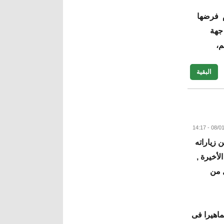
م فرضها
 جهة
م،
البقية
 زياراته
لأخيرة ,
ل من
ماهيرا فى