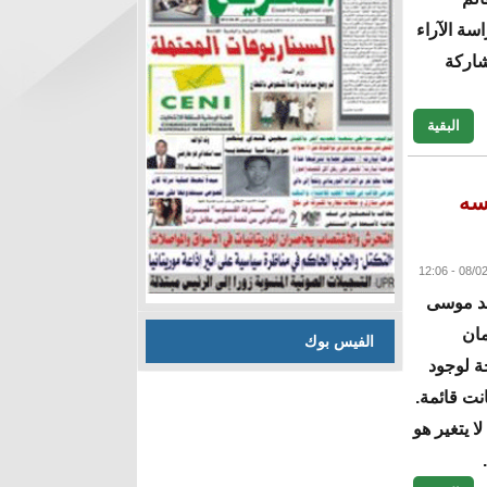
سة الآراء
شاركة
البقية
سه
مد موسى
مان
الفيس بوك
ة لوجود
ت قائمة.
ا يتغير هو