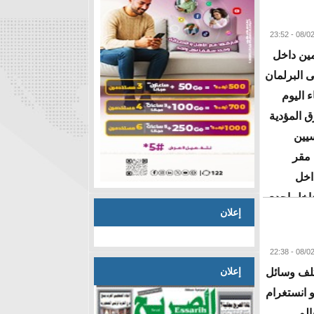
البقية
مين داخل
ى البرلمان
 اليوم
 المؤدية
يين
 مقر
اخل
داخل احدى
إعلان
البقية
إعلان
تلف وسائل
 انستغرام
الم