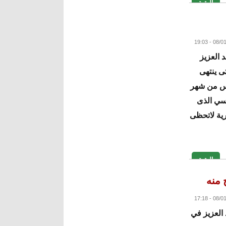
البقية
 العزيز
تى ينتهى
مس من شهر
سي الذى
رية لاتحظى
البقية
 منه
العزيز في