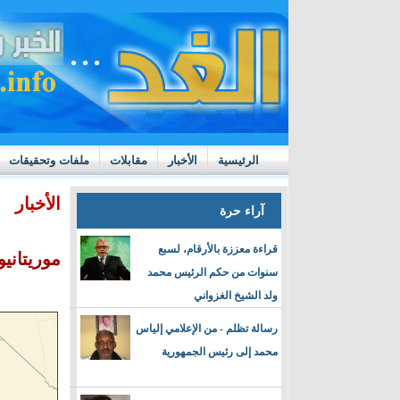
الرئيسية
الأخبار
مقابلات
ملفات وتحقيقات
ttps://m.youtube.com/watch?v=GN10qW4W4hQ
الأخبار
آراء حرة
قراءة معززة بالأرقام، لسبع
موريتانيو
سنوات من حكم الرئيس محمد
ولد الشيخ الغزواني
رسالة تظلم - من الإعلامي إلياس
محمد إلى رئيس الجمهورية