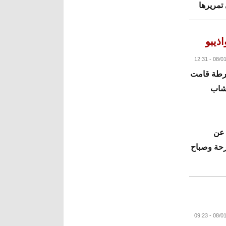
تمريرها
 .
ذيبو
البقية
شرطة قامت
لشاب
 عن
ارحة وصباح
البقية