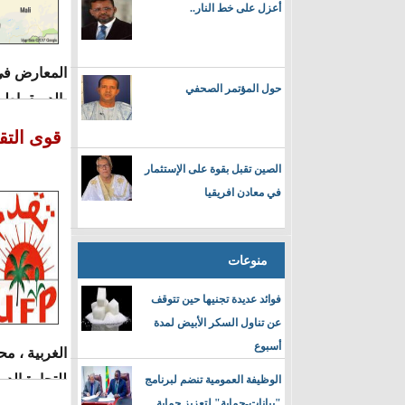
أعزل على خط النار..
المعارض في 
حول المؤتمر الصحفي
بالديمقراطية
قوى التقد
الصين تقبل بقوة على الإستثمار
في معادن افريقيا
منوعات
فوائد عديدة تجنيها حين تتوقف
عن تناول السكر الأبيض لمدة
أسبوع
للتجارة الدولية" "Afarco" كمكان لوصولها م
الوظيفة العمومية تنضم لبرنامج
"بيانات-حماية" لتعزيز حماية