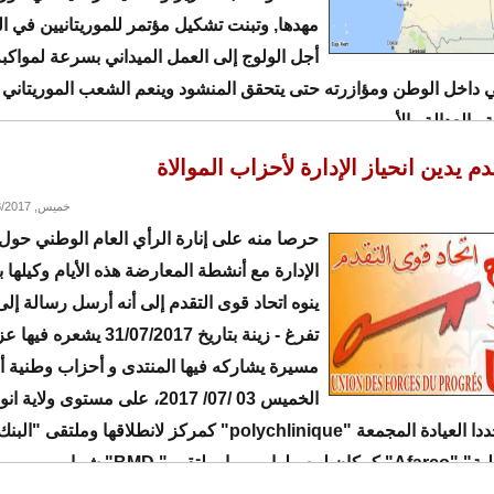
مهدها, وتبنت تشكيل مؤتمر للموريتانيين في ا
أجل الولوج إلى العمل الميداني بسرعة لمواكب
داخل الوطن ومؤازرته حتى يتحقق المنشود وينعم الشعب الموريتاني
 والعدالة والأمن.
م يدين انحياز الإدارة لأحزاب الموالاة
خميس, 08/03/2017 - 11:05
حرصا منه على إنارة الرأي العام الوطني حول
الإدارة مع أنشطة المعارضة هذه الأيام وكيلها ب
ينوه اتحاد قوى التقدم إلى أنه أرسل رسالة إل
تفرغ - زينة بتاريخ 31/07/2017 ي
مسيرة يشاركه فيها المنتدى و أحزاب وطنية 
الخميس 03 /07/ 2017، على مستوى ولا
الغربية ، محددا العيادة المجمعة "polychlinique" كمركز لانطلاقها وم
رورا بملتقى " BMD" شما