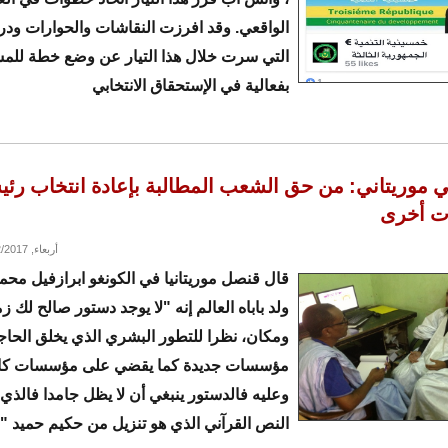
الواقعي. وقد افرزت النقاشات والحوارات ودرا
التي سرت خلال هذا التيار عن وضع خطة للم
بفعالية في الإستحقاق الانتخابي
 موريتاني: من حق الشعب المطالبة بإعادة انتخاب رئي
ات أخرى
أربعاء, 08/02/2017 - 12:06
قال قنصل موريتانيا في الكونغو ابرازفيل مح
ولد باباه العالم إنه "لا يوجد دستور صالح لك ز
ومكان، نظرا للتطور البشري الذي يخلق الحاج
مؤسسات جديدة كما يقضي على مؤسسات كان
وعليه فالدستور ينبغي أن لا يظل جامدا فالذي ل
النص القرآني الذي هو تنزيل من حكيم حميد ".