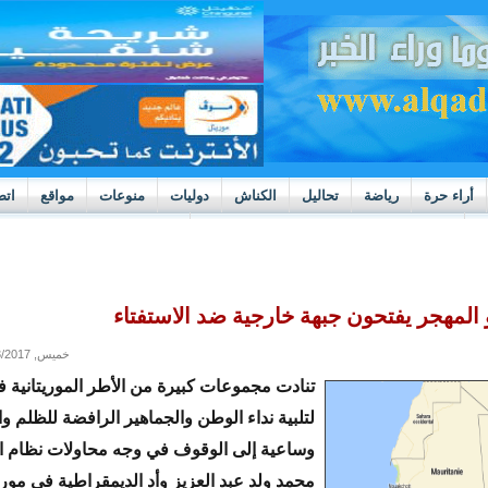
أراء حرة
رياضة
تحاليل
الكناش
دوليات
منوعات
مواقع
اتص
h
بوادر ثورة داخل قطاع العدالة في موريتانيا
 المهجر يفتحون جبهة خارجية ضد الاستفتاء‎
خميس, 08/03/2017 - 11:15
تنادت مجموعات كبيرة من الأطر الموريتانية 
لتلبية نداء الوطن والجماهير الرافضة للظلم وال
وساعية إلى الوقوف في وجه محاولات نظام ا
محمد ولد عبد العزيز وأد الديمقراطية في موري