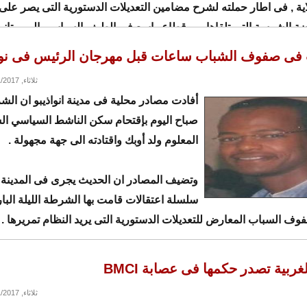
ية , فى اطار حملته لشرح مضامين التعديلات الدستورية التى يصر على 
ة الشرسة التى تلقاها من قطاع واسع فى الطيف السياسي الموريتاني
 فى صفوف الشباب ساعات قبل مهرجان الرئيس فى نوا
ثلاثاء, 08/01/2017 - 12:31
أفادت مصادر محلية فى مدينة انواذيبو ان ال
صباح اليوم بإقتحام سكن الناشط السياسي ا
المعلوم ولد أوبك واقتادته الى جهة مجهولة .
وتضيف المصادر ان الحديث يجرى فى المدينة
سلسلة اعتقالات قامت بها الشرطة الليلة الب
وف السباب المعارض للتعديلات الدستورية التى يريد النظام تمريرها .
غربية تصدر حكمها فى عصابة BMCI
ثلاثاء, 08/01/2017 - 09:23