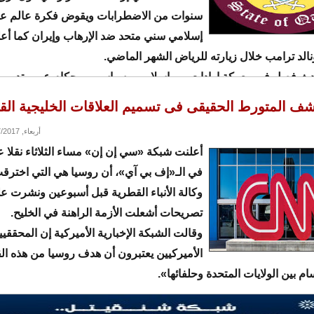
سنوات من الاضطرابات ويقوض فكرة عالم ع
إسلامي سني متحد ضد الإرهاب وإيران كما أع
نالد ترامب خلال زيارته للرياض الشهر الماضي.
دث فصل في معركة إرادات بين إسلاميين سياسيين وحكام عرب تدور ر
لمسلمة منذ عقود.
أربعاء, 06/07/2017 - 06:45
أعلنت شبكة «سي إن إن» مساء الثلاثاء نقلا
في الـ«إف بي آي»، أن روسيا هي التي اخترق
وكالة الأنباء القطرية قبل أسبوعين ونشرت عل
تصريحات أشعلت الأزمة الراهنة في الخليح.
وقالت الشبكة الإخبارية الأميركية إن المحققي
الأميركيين يعتبرون أن هدف روسيا من هذه ا
سام بين الولايات المتحدة وحلفائها».