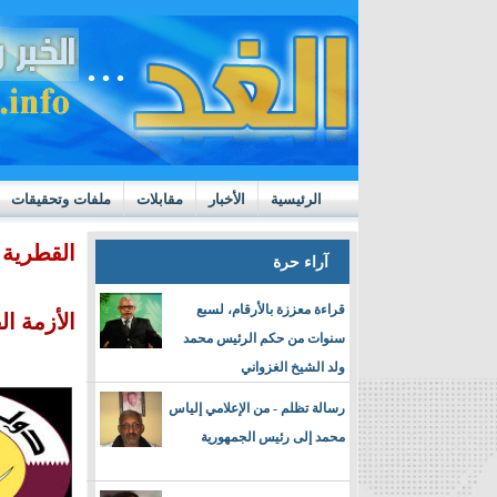
الرئيسية
الأخبار
مقابلات
ملفات وتحقيقات
ttps://m.youtube.com/watch?v=GN10qW4W4hQ
القطرية
آراء حرة
قراءة معززة بالأرقام، لسبع
الأزمة ا
سنوات من حكم الرئيس محمد
ولد الشيخ الغزواني
رسالة تظلم - من الإعلامي إلياس
محمد إلى رئيس الجمهورية