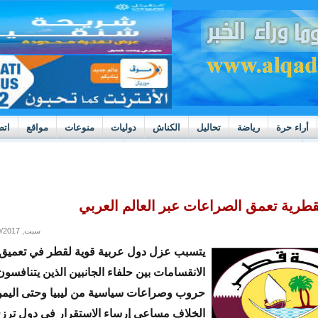
أراء حرة
رياضة
تحاليل
الكناش
دوليات
منوعات
مواقع
اتص
h
بوادر ثورة داخل قطاع العدالة في موريتانيا
لقطرية تعمق الصراعات عبر العالم العربي
سبت, 06/10/2017 - 06:03
يتسبب عزل دول عربية قوية لقطر في تعميق
الانقسامات بين حلفاء الجانبين الذين يتنافسو
حروب وصراعات سياسية من ليبيا وحتى اليمن
الخلاف مساعي إرساء الاستقرار في دول ترز