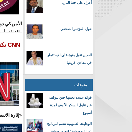
أعزل على خط النار..
الأمريكي دو
حول المؤتمر الصحفي
والخلاف أح
المجتمعات ا
CNN تكشف المتورط الحقيقى فى تسميم العلاقات الخليجية القطرية
الصين تقبل بقوة على الإستثمار
في معادن افريقيا
منوعات
فوائد عديدة تجنيها حين تتوقف
عن تناول السكر الأبيض لمدة
أسبوع
«إثارة الانق
الوظيفة العمومية تنضم لبرنامج
"بيانات-حماية" لتعزيز حماية