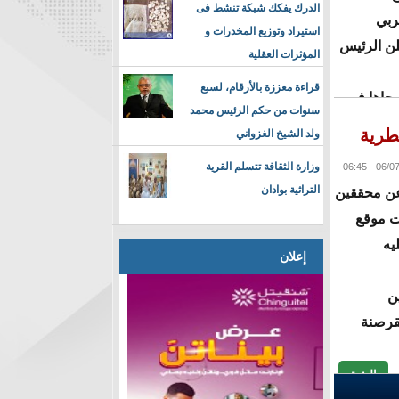
الدرك يفكك شبكة تنشط فى
ربي
استيراد وتوزيع المخدرات و
لن الرئيس
المؤثرات العقلية
قراءة معززة بالأرقام، لسبع
حاها في
سنوات من حكم الرئيس محمد
ولد الشيخ الغزواني
البقية
وزارة الثقافة تتسلم القرية
التراثية بوادان
 عن محققين
ت موقع
يه
إعلان
ين
لقرصنة
البقية