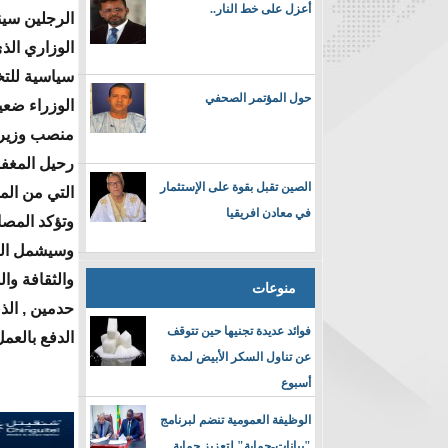
أعزل على خط النار..
الرجلين سين
الوزاري ال
سياسية لل
حول المؤتمر الصحفي
الوزراء ضعي
منصب وزير ا
رحيل المغفو
الصين تقبل بقوة على الإستثمار
التي من الم
في معادن افريقيا
وتؤكد المصا
وسيشمل العد
والثقافة وا
منوعات
حدمين , الذ
فوائد عديدة تجنيها حين تتوقف
الدفع بالعمل
عن تناول السكر الأبيض لمدة
أسبوع
الوظيفة العمومية تنضم لبرنامج
"بيانات-حماية" لتعزيز حماية