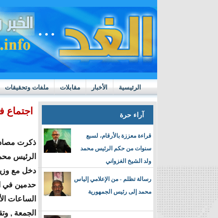
الرئيسية
الأخبار
مقابلات
ملفات وتحقيقات
ttps://m.youtube.com/watch?v=GN10qW4W4hQ
اجتماع ف
آراء حرة
قراءة معززة بالأرقام، لسبع
ذكرت مصادر 
سنوات من حكم الرئيس محمد
الرئيس محمد
ولد الشيخ الغزواني
دخل مع وزير
رسالة تظلم - من الإعلامي إلياس
حدمين في ا
محمد إلى رئيس الجمهورية
الساعات الأ
الجمعة , وت