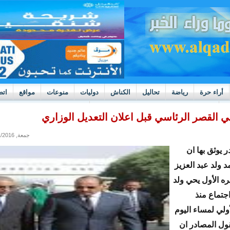
أراء حرة
رياضة
تحاليل
الكناش
دوليات
منوعات
مواقع
اتص
h
بوادر ثورة داخل قطاع العدالة في موريتانيا
ي القصر الرئاسي قبل اعلان التعديل الوزاري
جمعة, 04/01/2016 - 18:27
يوثق بها ان
 ولد عبد العزيز
ه الأول يحي ولد
جتماع منذ
ولي لمساء اليوم
قول المصادر ان