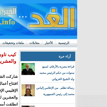
الرئيسية
الأخبار
مقابلات
ملفات وتحقيقات
ttps://m.youtube.com/watch?v=GN10qW4W4hQ
كيب تاون
آراء حرة
والعشرين
قراءة معززة بالأرقام، لسبع
سنوات من حكم الرئيس محمد
شاركت الشر
ولد الشيخ الغزواني
افتتاح أعمال
رسالة تظلم - من الإعلامي إلياس
الإقليمي الإ
محمد إلى رئيس الجمهورية
والعشرين لل
انطلقت أمس