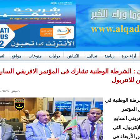
أراء حرة
رياضة
تحاليل
الكناش
دوليات
منوعات
مواقع
اتص
h
بوادر ثورة داخل قطاع العدالة في موريتانيا
 : الشرطة الوطنية تشارك فى المؤتمر الافريقي السابع
 للانتربول
خميس, 08/28/2025 - 13:10
طة الوطنية في
 المؤتمر
فريقي السابع
إنتربول، التي
 الأربعاء في