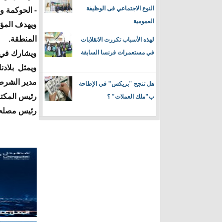
النوع الاجتماعي فى الوظيفة
- الحوكمة وا
العمومية
ويهدف المؤت
المنطقة.
لهذه الأسباب تكررت الانقلابات
في مستعمرات فرنسا السابقة
ويشارك في هذا المؤتمر 188 من 
ويمثل بلادن
مدير الشرطة
هل تنجح "بريكس" في الإطاحة
رئيس المكت
ب"ملك العملات" ؟
رئيس مصلحة