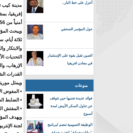
أعزل على خط النار..
مدينة كيب 
أمنياً من 56 دولة.
حول المؤتمر الصحفي
ويبحث المؤ
ثلاثة أيام، 
والابتكار و
الصين تقبل بقوة على الإستثمار
التحديات الأ
في معادن افريقيا
الإرهاب، وا
القدرات ال
ويمثل موريتا
منوعات
• المفوض ال
فوائد عديدة تجنيها حين تتوقف
• الضابط ا
عن تناول السكر الأبيض لمدة
• المفتش ا
أسبوع
ويهدف المؤت
الوظيفة العمومية تنضم لبرنامج
لجنة الإنترب
"بيانات-حماية" لتعزيز حماية