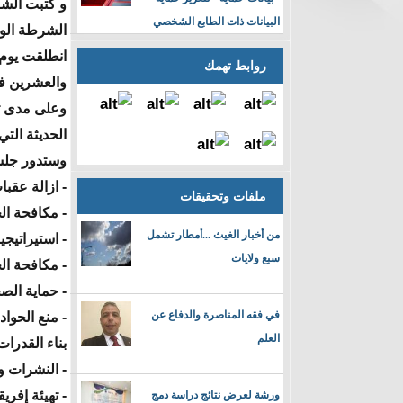
و كتبت الش
البيانات ذات الطابع الشخصي
الشرطة الوط
روابط تهمك
والعشرين في
وعلى مدى ثل
الحديثة التي
وستدور جلسا
- ازالة عقبا
ملفات وتحقيقات
- مكافحة الج
من أخبار الغيث ...أمطار تشمل
- استيراتيجي
سبع ولايات
- مكافحة الج
- حماية الصح
في فقه المناصرة والدفاع عن
- منع الحواد
العلم
بناء القدرات
- النشرات وا
- تهيئة إفري
ورشة لعرض نتائج دراسة دمج