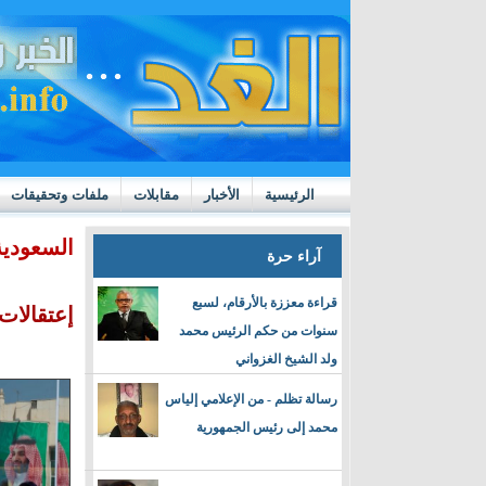
الرئيسية
الأخبار
مقابلات
ملفات وتحقيقات
ttps://m.youtube.com/watch?v=GN10qW4W4hQ
السعودية
آراء حرة
قراءة معززة بالأرقام، لسبع
إعتقالات
سنوات من حكم الرئيس محمد
ولد الشيخ الغزواني
رسالة تظلم - من الإعلامي إلياس
محمد إلى رئيس الجمهورية