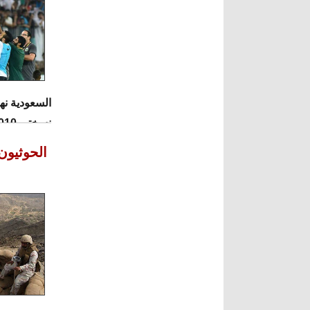
السعودية نه
نسختي 2010 في جنوب افريقيا و2014 في البرازيل.
الحوثيون