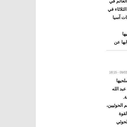
العالم في
ى ضيفتها اليابان 1-صفر الثلاثاء في
ات آسيا
2، تبلغ فيها
بها عن
البقية
لحيها
بد الله
ة.
 الحوثيين،
قوة
لحوثي