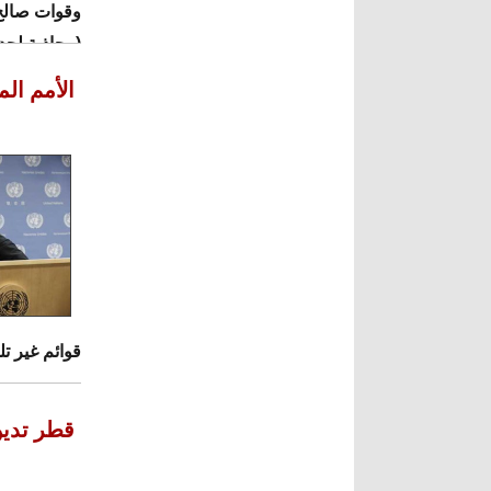
(محاذية لحد
الأمم ال
قوائم غير ت
قطر تدين