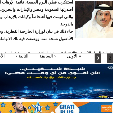
استنكرت قطر، اليوم الجمعة، قائمة الإرهاب ا
أصدرتها السعودية ومصر والإمارات والبحرين،
والتي اتهمت فيها أشخاصاً وكيانات بالإرهاب و
بالدوحة.
جاء ذلك في بيان لوزارة الخارجية القطرية، 
الأناضول نسخة منه، ووصفت فيه تلك الاتهاما
ن خطوة الدول الأربعة بـ”الافتراء”، وبـ”محاولة تشويه” صورة قطر، “ورب
« الأولى
‹ السابقة
التالية ›
الأ
3
2
شكال بدعم الإرهاب”.