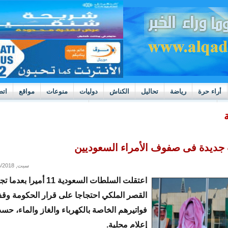
أراء حرة
رياضة
تحاليل
الكناش
دوليات
منوعات
مواقع
اتص
h
بوادر ثورة داخل قطاع العدالة في موريتانيا
 جديدة فى صفوف الأمراء السعوديين
سبت, 01/06/2018 - 16:21
اعتقلت السلطات السعودية 11 أمي
القصر الملكي احتجاجا على قرار الحكومة وق
فواتيرهم الخاصة بالكهرباء والغاز والماء، ح
إعلام محلية.