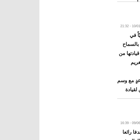
يل.
البقية
اً في
 بالسماح
قيادتها من
غريم
عدٍ مع وسم
لقيادة
البقية
فا رائعا