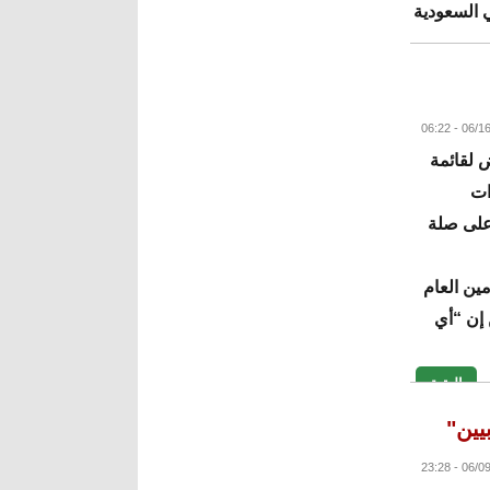
قة جازان، جنوبي السعودية
البقية
 لقائمة
ات
ا 59 شخصًا، و12 كيانًا على صلة
ين العام
 إن “أي
البقية
يين"