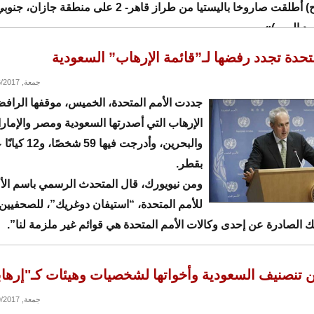
وقوات صالح) أطلقت صاروخا باليستيا من طراز قاهر- 2 على منط
ود اليمن)».
متحدة تجدد رفضها لـ”قائمة الإرهاب” السعودية
جمعة, 06/16/2017 - 06:22
جددت الأمم المتحدة، الخميس، موقفها الرافض
الإرهاب التي أصدرتها السعودية ومصر والإمار
والبحرين، وأدرجت فيه
بقطر.
ومن نيويورك، قال المتحدث الرسمي باسم الأم
للأمم المتحدة، “استيفان دوغريك”، للصحفيين
لك الصادرة عن إحدى وكالات الأمم المتحدة هي قوائم غير ملزمة لنا”.
 تنصنيف السعودية وأخواتها لشخصيات وهيئات كـ"إرهاب
جمعة, 06/09/2017 - 23:28