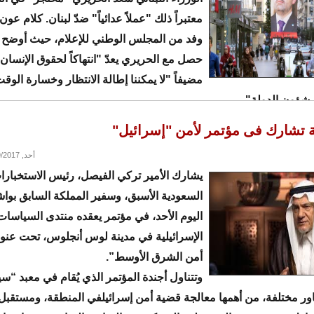
معتبراً ذلك "عملاً عدائياً" ضدّ لبنان. كلام عون
وفد من المجلس الوطني للإعلام، حيث أوضح أ
حصل مع الحريري يعدّ "انتهاكاً لحقوق الإنسان
مضيفاً "لا يمكننا إطالة الانتظار وخسارة الوقت،
شؤون الدولة".
 تشارك فى مؤتمر لأمن "إسرائيل"
أحد, 10/29/2017 - 22:06
يشارك الأمير تركي الفيصل، رئيس الاستخبارا
السعودية الأسبق، وسفير المملكة السابق بوا
اليوم الأحد، في مؤتمر يعقده منتدى السياسات
الإسرائيلية في مدينة لوس أنجلوس، تحت عنو
أمن الشرق الأوسط”.
وتتناول أجندة المؤتمر الذي يُقام في معبد “سي
ور مختلفة، من أهمها معالجة قضية أمن إسرائيلفي المنطقة، ومستقبل 