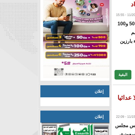
توقعت السلطات السعودية، استردادها ما بين 50 و100
هم
 بارزين
البقية
إعلان
عدائيا
إعلان
رئيس مجلس
سعودية،