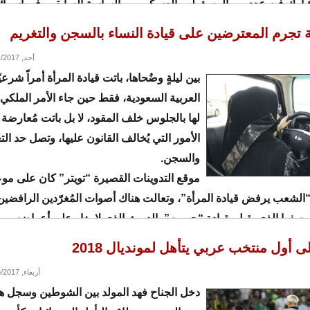
يشارك فيه عدد من المسؤولين العسكريين والساسة السابقين في إسرائ
 تجرم المعترضين على قيادة النساء بالسجن والتغريم
أحد, 10/01/2017 - 21:32
بين ليلةٍ وضُحاها، باتت قيادة المرأة أمراً شرعيّ
العربية السعودية، فقط حين جاء الأمر الملكي
لها بالجلوس خلف المقود، لا بل باتت مُعارضة 
الأمور التي يُخالف القانون عليها، وتصل حد الت
والسجن.
موقع التدوينات القصيرة “تويتر” كان على مو
الشعب يرفض قيادة المرأة”، وتعالت هناك أصوات المُغرّدين الرافضين 
وصفوا الذي يقبل بقيادة “حريمه” بالديوث الذي لا يغار على أعراضه.
 أول منتخب عربي يتأهل لمونديال 2018
أربعاء, 09/06/2017 - 16:39
دخل الجناح فهد المولد بين الشوطين وسجل هد