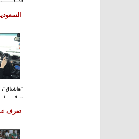
الإيراني، و
السعودية
“هاشتاق”، “
نسائهم، بل 
تعرف على