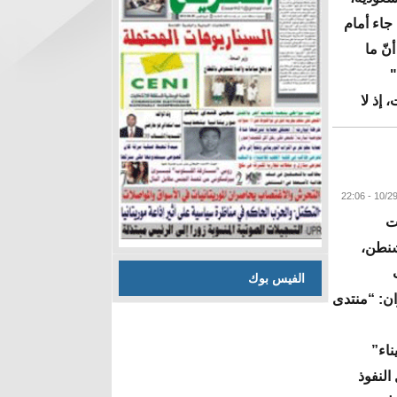
 جاء أمام
نّ ما
"
 إذ لا
البقية
ت
شنطن،
الفيس بوك
ان: “منتدى
ناء”
النفوذ