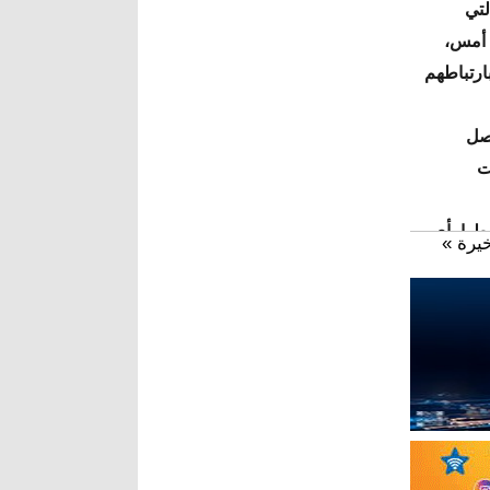
لتي
 أمس،
بارتباطهم
وصل
ت
طها بأي
خيرة »
البقية