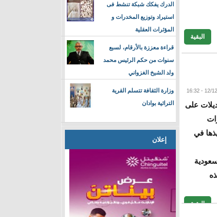
الدرك يفكك شبكة تنشط فى
استيراد وتوزيع المخدرات و
المؤثرات العقلية
البقية
قراءة معززة بالأرقام، لسبع
سنوات من حكم الرئيس محمد
ولد الشيخ الغزواني
وزارة الثقافة تتسلم القرية
التراثية بوادان
عديلات على
ات
ذها في
إعلان
سعودية
ذه
البقية