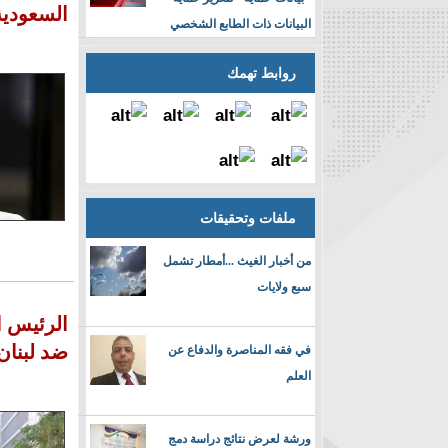
السعودية تسترجع 100 مليار د
البيانات ذات الطابع الشخصي
روابط تهمك
ملفات وتحقيقات
من أخبار الغيث ...أمطار تشمل
سبع ولايات
الرئيس ا
ضد لبنان
في فقه المناصرة والدفاع عن
العلم
ورشة لعرض نتائج دراسة دمج