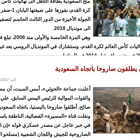
منح السعودية بطاقة التأهل الى نهائيات كأس 
كرة القدم، بفوزها عل
الجولة الأخيرة من الدور الثالث الحاسم لتصفي
الى مونديال 2018.
وهي المرة الخامسة والأولى منذ 006
ائيات كأس العالم لكرة القدم، وستشارك في المونديال الروسي بعد غيا
 يطلقون صاروخا باتجاه السعودية
أحد, 09/03/2017 - 18:15
أعلنت جماعة «الحوثي»، أمس السبت، أن مس
والقوات الموالية للرئيس اليمني السابق، علي ع
صالح، أطلقوا صاروخا باليستيا، باتجاه السعودي
ونقلت قناة «المسيرة» الفضائية، الناطقة باسم
في خبر عاجل عن مصدر عسكري قوله «إن ال
الصاروخية للجيش واللجان الشعبية (مسلحو ا