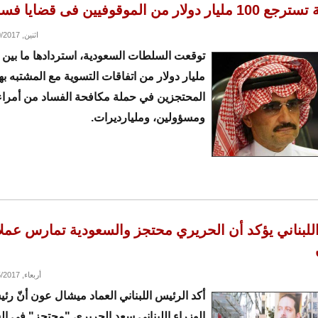
ولار من الموقوفيين فى قضايا فساد
اثنين, 11/20/2017 - 15:55
مليار دولار من اتفاقات التسوية مع المشتبه ب
المحتجزين في حملة مكافحة الفساد من أمراء
ومسؤولين، ومليارديرات.
للبناني يؤكد أن الحريري محتجز والسعودية تمارس عملا 
أربعاء, 11/15/2017 - 22:09
أكد الرئيس اللبناني العماد ميشال عون أنّ 
الوزراء اللبناني سعد الحريري "محتجز" في ال