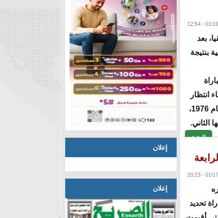
ا، بعد
ة بنتيجة
اراة
ء انتظار
دام قرابة 50 عاما منذ تتويجه الوحيد باللقب عام 1976،
 الثاني.
البقية
إعلان
رابعة
إعلان
ه
تيجة (4-2)، في مباراة تحديد
لتي أقيمت