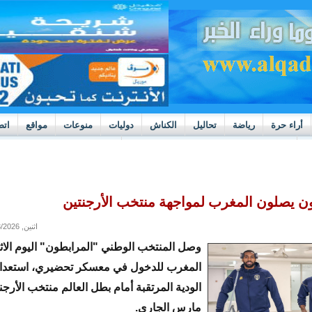
أراء حرة
رياضة
تحاليل
الكناش
دوليات
منوعات
مواقع
اتص
h
بوادر ثورة داخل قطاع العدالة في موريتانيا
ن يصلون المغرب لمواجهة منتخب الأرجنتين
اثنين, 03/23/2026 - 18:16
وصل المنتخب الوطني "المرابطون" اليوم الاثن
المغرب للدخول في معسكر تحضيري، استعدادا
مارس الجاري.