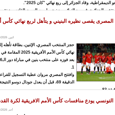
الديمقراطية، وقاد الجزائر إلى ربع نهائي "كان 2025".
نتخب الجزائري في ربع النهائي مع نيجيريا، يوم السبت القادم بمدينة 
المصرى يقصى نظيره البنيني و يتأهل لربع نهائي كأس أ
اثنين, 01/05/2026 - 20:05
حجز المنتخب المصري، الإثنين، بطاقة تأهله إل
نهائي كأس الأمم الأفريقية 2025
1.
وافتتح المصري مروان عطية التسجيل للفراع
الدقيقة 69، قبل أن يعدل جودال دوسو النت
ة 83.
ل في التوقيت الأصلي، اتجه الفريقان إلى الأشواط الإضافية، حيث سجل
التونسي يودع منافسات كأس الأمم الافريقية لكرة القد
قة 97، ثم أضاف محمد صلاح الهدف الثالث في الدقيقة 123.
أحد, 01/04/2026 - 20:46