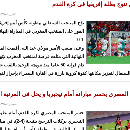
 تتوج بطلة إفريقيا فى كرة القدم
اثنين, 01/19/2026 - 12:54
توّج المنتخب السنغالي ببطولة كأس أمم إفريقي
الفوز على المنتخب المغربي في المباراة النهائي
1-0.
وعلى ملعب الأمير مولاي عبد الله، أقيمت المب
النهائية التي مثلت فرصة لمنتخب المغرب لإنها
سنغال لتعزيز مكانتها كقوة كروية بارزة في القارة السمراء بإحراز لقبها
المصرى يخسر مباراته أمام نيجيريا و يحل فى المرتبة ال
سبت, 01/17/2026 - 20:23
خسر المنتخب المصري لكرة القدم، أمام نظير
النيجيري بركلات الترجيح بن
المركز الثالث -في بطولة كأس أمم إفريقيا- ا