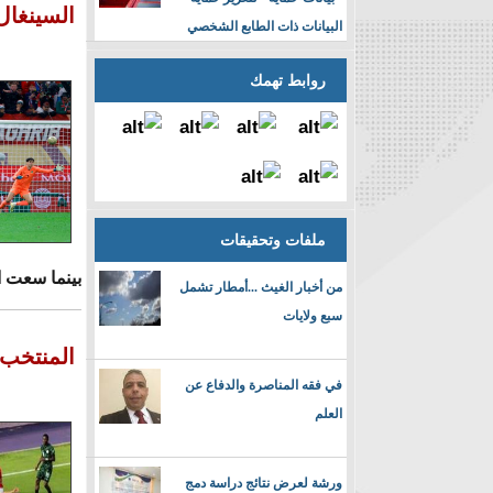
السينغال
البيانات ذات الطابع الشخصي
روابط تهمك
ملفات وتحقيقات
بينما سعت ال
من أخبار الغيث ...أمطار تشمل
سبع ولايات
المنتخب 
في فقه المناصرة والدفاع عن
العلم
ورشة لعرض نتائج دراسة دمج