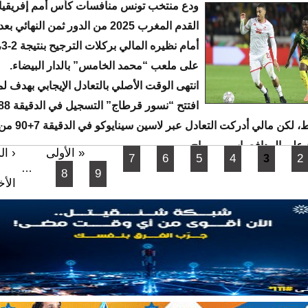
ودع منتخب تونس منافسات كأس أمم إفريقيا 
القدم المغرب 2025 من الدور ثمن النهائ
أم
على ملعب “محمد الخامس” بالدار البيضاء.
انتهى الوقت الأصلي بالتعادل الإيجابي بهدف لمث
فراس شواط، لكن مالي
 على المدافع ياسين مرياح.
« الأولى
‹ ال
7
6
5
4
2
3
…
8
9
الأخ