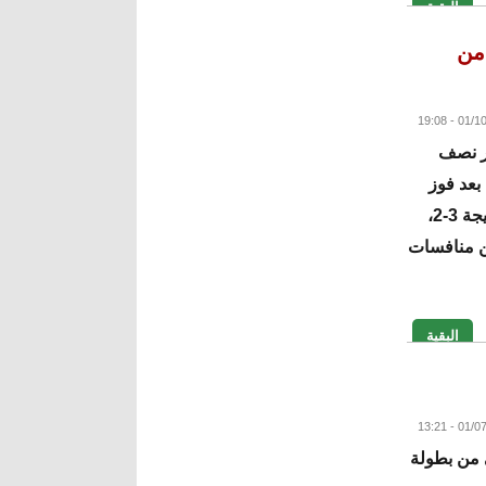
البقية
من
ور نصف
ائي من بطولة كأس الأمم الأفريقية 2025، بعد فوز
مثير على حامل اللقب منتخب كوت ديفوار بنتيجة 3-2،
ن منافسات
البقية
ي من بطولة