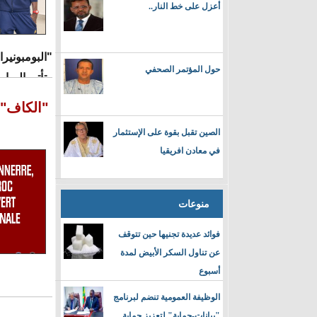
أعزل على خط النار..
"البومبونيرا
حول المؤتمر الصحفي
وتأتي المبا
وسط اهتمام 
"الكاف" 
الصين تقبل بقوة على الإستثمار
في معادن افريقيا
منوعات
فوائد عديدة تجنيها حين تتوقف
عن تناول السكر الأبيض لمدة
أسبوع
الوظيفة العمومية تنضم لبرنامج
"بيانات-حماية" لتعزيز حماية