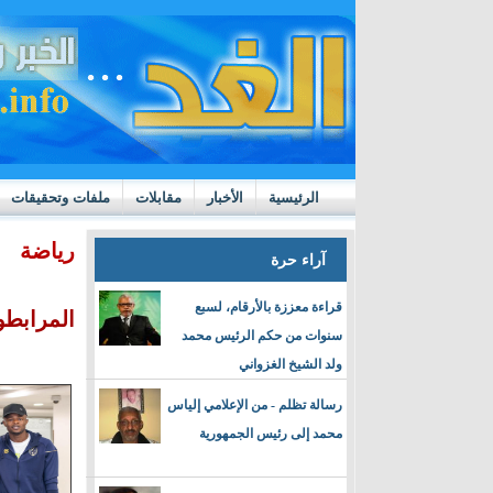
الرئيسية
الأخبار
مقابلات
ملفات وتحقيقات
ttps://m.youtube.com/watch?v=GN10qW4W4hQ
رياضة
آراء حرة
قراءة معززة بالأرقام، لسبع
المرابطو
سنوات من حكم الرئيس محمد
ولد الشيخ الغزواني
رسالة تظلم - من الإعلامي إلياس
محمد إلى رئيس الجمهورية