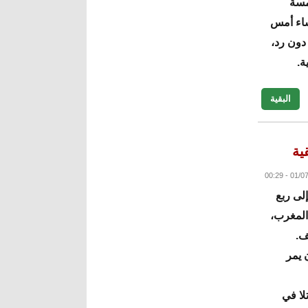
مسة
ساء أمس
 دون رد،
ة.
البقية
ية
إلى ربع
 المقامة في المغرب،
ف.
 يمر
قاتلا في