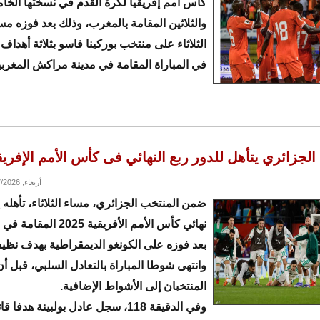
كأس أمم إفريقيا لكرة القدم في نسختها الخا
والثلاثين المقامة بالمغرب، وذلك بعد فوزه م
الثلاثاء على منتخب بوركينا فاسو بثلاثة أهداف
في المباراة المقامة في مدينة مراكش المغربي
الجزائري يتأهل للدور ربع النهائي فى كأس الأمم الإفريق
أربعاء, 01/07/2026 - 00:29
ضمن المنتخب الجزائري، مساء الثلاثاء، تأهله 
نهائي كأس الأمم الأفريقية 2025
بعد فوزه على الكونغو الديمقراطية بهدف نظي
وانتهى شوطا المباراة بالتعادل السلبي، قبل أن
المنتخبان إلى الأشواط الإضافية.
وفي الدقيقة 118، سجل عادل بولبينة هدفا 