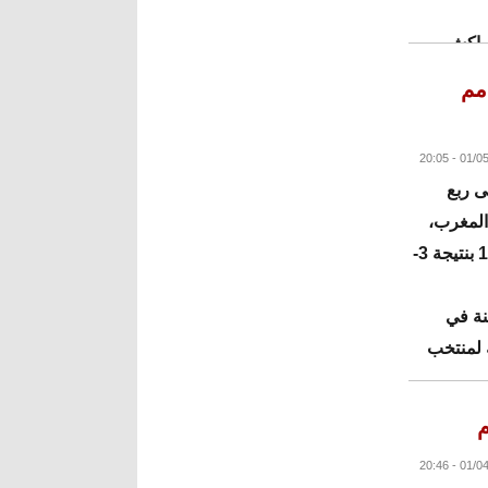
مراكش.
البقية
مم
ى ربع
 المقامة في المغرب،
بعد فوزه على منتخب بنين في مباراة دور الـ16 بنتيجة 3-
نة في
يجة لمنتخب
 ياسر
م
البقية