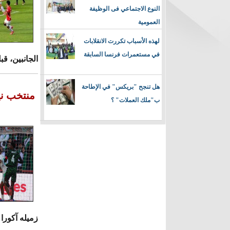
النوع الاجتماعي فى الوظيفة
العمومية
لهذه الأسباب تكررت الانقلابات
في مستعمرات فرنسا السابقة
الجانبين، ق
هل تنجح "بريكس" في الإطاحة
منتخب ني
ب"ملك العملات" ؟
زميله آكورا 