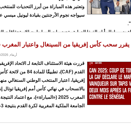
وتعتبر هذه المباراة من أبرز التحديات للمنتخ
سيواجه نجوم الأرجنتين بقيادة ليونيل ميسي 
".
راة ضمن إطار أيام الفيفا الدولية وتحضيرات المرابطون للاستحقاقات الق
كبير انعكس في ارتفاع أسعار التذاكر.
يقرر سحب كأس إفريقيا من السينغال واعتبار المغرب ف
أربعاء, 03/18/2026 - 15:36
قررت هيئة الاستئناف التابعة لـ الاتحاد الإفريق
القدم (CAF)، تطبيقًا للمادة 84 من ل
إفريقيا، اعتبار المنتخب الوطني السنغالي منهز
بالانسحاب في نهائي كأس أمم إفريقيا توتال إن
المغرب 2025 («المباراة»)، مع اعتماد النتيج
الجامعة الملكية المغربية لكرة القدم بنتيجة 3-0.