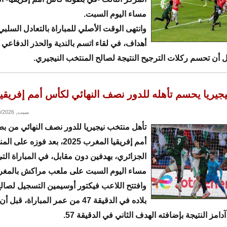
مساء اليوم السبت.
وانتهى الوقت الأصلي للمباراة بالتعادل السلب
أهداف، في لقاء اتسم بالندية والحذر الدفاعي
بل أن تحسم ركلات الترجيح النتيجة لصالح المنتخب النيجيري.
جيريا يحسم تأهله للدور نصف النهائي لكأس أمم إفريقيا
سبت, 01/10/2026 - 21:59
تأهل منتخب نيجيريا للدور نصف النهائي من ب
أمم إفريقيا المغرب 2025، بعد فوزه عل
الجزائري، بهدفين دون مقابل، في المباراة الت
مساء اليوم السبت على ملعب مراكش بالمغر
وافتتح اللاعب فيكتور أوسيمين التسجيل لصا
بلاده في الدقيقة 47 من عمر المباراة، قبل
آدامز النتيجة بإضافته الهدف الثاني في الدقيقة 57.