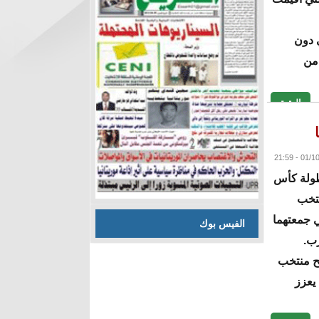
ي دون
 من
البقية
طولة كأس
ى المنتخب
ي جمعتهما
الفيس بوك
ب.
لح منتخب
 أن يعزز