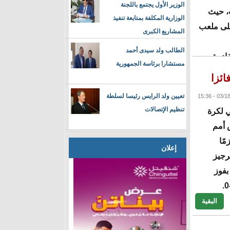
الوزير الأول يجتمع باللجنة
ب، حيث
الوزارية المكلفة بمتابعة تنفيذ
على ملعب
المشاريع الكبرى
الطالب ولد سيدى أحمد
ادمة،
مستشارا برئاسة الجمهورية
ائزا
البقية
تعيين ولد الرايس رئيسا لسلطة
تنظيم الإتصالات
ي لكرة
ائحة كأس أمم
مًا
إعلان
رجيز
ة بفوز
البقية