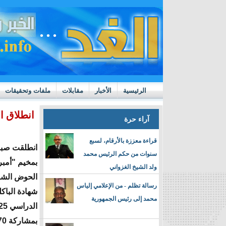
الرئيسية
الأخبار
مقابلات
ملفات وتحقيقات
ttps://m.youtube.com/watch?v=GN10qW4W4hQ
انطلاق ا
آراء حرة
قراءة معززة بالأرقام، لسبع
انطلقت صباح 
سنوات من حكم الرئيس محمد
بمخيم "أمبر
ولد الشيخ الغزواني
الحوض الشر
رسالة تظلم - من الإعلامي إلياس
شهادة الباكل
محمد إلى رئيس الجمهورية
بمشاركة 70 مترشحا.