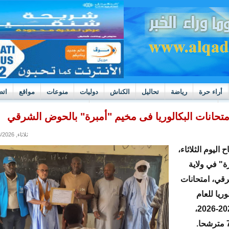
أراء حرة
رياضة
تحاليل
الكناش
دوليات
منوعات
مواقع
اتص
h
بوادر ثورة داخل قطاع العدالة في موريتانيا
متحانات البكالوريا فى مخيم "أمبرة" بالحوض الشرقي
ثلاثاء, 06/23/2026 - 22:08
اليوم الثلاثاء،
ة" في ولاية
قي، امتحانات
وريا للعام
الدراسي 2025-2026،