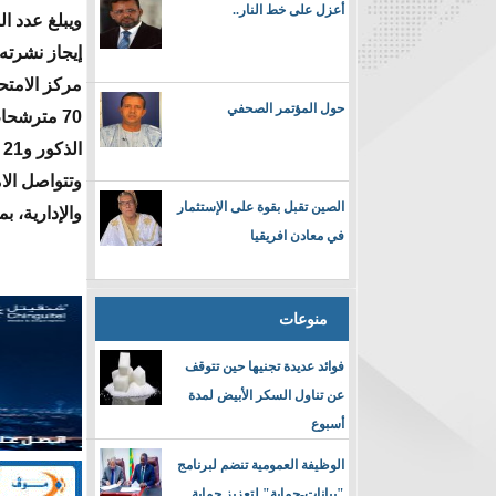
أعزل على خط النار..
ويبلغ عدد ا
إيجاز نشرته 
مركز الامتح
حول المؤتمر الصحفي
الذكور و21 من الإناث.
وتتواصل الا
الصين تقبل بقوة على الإستثمار
والإدارية، 
في معادن افريقيا
منوعات
فوائد عديدة تجنيها حين تتوقف
عن تناول السكر الأبيض لمدة
أسبوع
الوظيفة العمومية تنضم لبرنامج
"بيانات-حماية" لتعزيز حماية