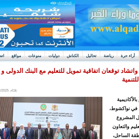
أراء حرة
رياضة
تحاليل
الكناش
دوليات
منوعات
مواقع
اتص
h
بوادر ثورة داخل قطاع العدالة في موريتانيا
 واتشاد توقعان اتفاقية تمويل للتعليم مع البنك الدولى و 
للتنمية
ثلاثاء, 07/22/2025 - 21:28
الأكاديمية
ة في نواكشوط،
يل المشروع
عليم والتعاون
طقة الساحل،