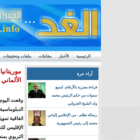
الرئيسية
الأخبار
مقابلات
ملفات وتحقيقات
ttps://m.youtube.com/watch?v=GN10qW4W4hQ
موريتانيا
آراء حرة
الألماني 
قراءة معززة بالأرقام، لسبع
سنوات من حكم الرئيس محمد
وقعت اليوم ب
ولد الشيخ الغزواني
الدبلوماسي
رسالة تظلم - من الإعلامي إلياس
اتفاقية تمو
محمد إلى رئيس الجمهورية
الإقليمي للت
التربوي بمن