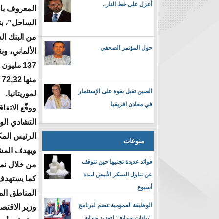
أعزل على خط النار..
المعروف با
الساحل”، ب
من البنك الد
حول المؤتمر الصحفي
الألماني، وب
137 مليو
م
الصين تقبل بقوة على الإستثمار
لموريتانيا.
في معادن افريقيا
ووقّع الاتفا
التشادي الوز
الرئيس المك
منوعات
ويهدف المش
فوائد عديدة تجنيها حين تتوقف
من خلال نمو
عن تناول السكر الأبيض لمدة
كما يستهدف 
أسبوع
المناطق ال
الوظيفة العمومية تنضم لبرنامج
"بيانات-حماية" لتعزيز حماية