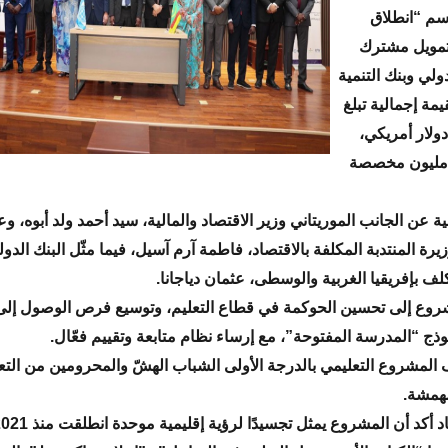
سم “انطلاق
تمويل مشترك
ولي وبنك التنمية
قيمة إجمالية تبلغ
ن دولار أمريكي،
نها 72,32 مليون مخصصة
قية عن الجانب الموريتاني وزير الاقتصاد والمالية، سيد أحمد ولد أبوه، و
يرة المنتدبة المكلفة بالاقتصاد، فاطمة آرم آسيل، فيما مثّل البنك الدو
لف بإفريقيا الغربية والوسطى، عثمان دياجانا.
روع إلى تحسين الحوكمة في قطاع التعليم، وتوسيع فرص الوصول إلى 
ذج “المدرسة المفتوحة”، مع إرساء نظام متابعة وتقييم فعّال.
المشروع التعليمي بالدرجة الأولى الشباب الهشّ والمحرومين من التع
مهمشة.