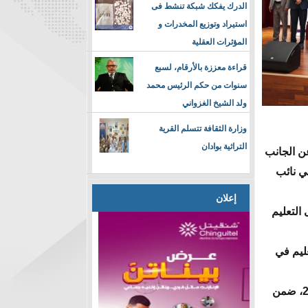
الدرك يفكك شبكة تنشط فى
استيراد وتوزيع المخدرات و
المؤثرات العقلية
قراءة معززة بالأرقام، لسبع
سنوات من حكم الرئيس محمد
ولد الشيخ الغزواني
وزارة الثقافة تتسلم القرية
التراثية بوادان
عن الجانب
لي نائب
إعلان
التعليم
ليم في
وزير الاقتصاد أكد أن المشروع يمثل تجسيدًا لرؤية إقليمية موحدة انطلقت منذ 2021، ضمن