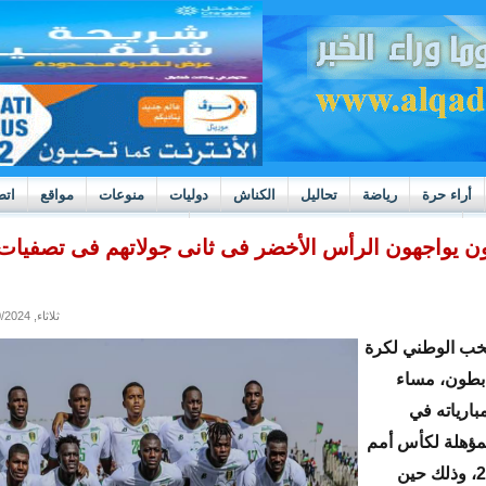
أراء حرة
رياضة
تحاليل
الكناش
دوليات
منوعات
مواقع
اتص
h
بوادر ثورة داخل قطاع العدالة في موريتانيا
ن يواجهون الرأس الأخضر فى ثانى جولاتهم فى تصفيات
ثلاثاء, 09/10/2024 - 15:40
خب الوطني لكرة
ابطون، مساء
مبارياته في
لمؤهلة لكأس أمم
إفريقيا 2025، وذلك حين