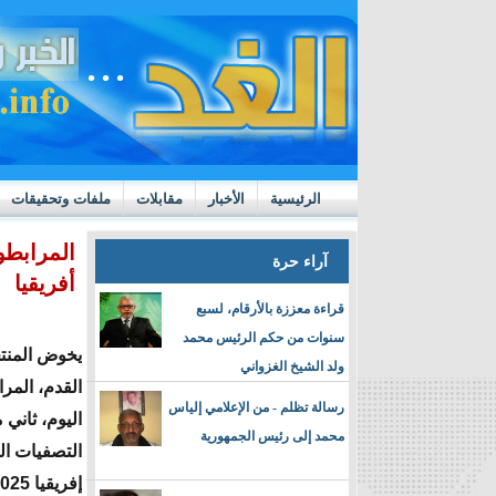
الرئيسية
الأخبار
مقابلات
ملفات وتحقيقات
ttps://m.youtube.com/watch?v=GN10qW4W4hQ
المرابطو
آراء حرة
أفريقيا
قراءة معززة بالأرقام، لسبع
سنوات من حكم الرئيس محمد
يخوض المنت
ولد الشيخ الغزواني
القدم، المر
رسالة تظلم - من الإعلامي إلياس
اليوم، ثاني 
محمد إلى رئيس الجمهورية
التصفيات ا