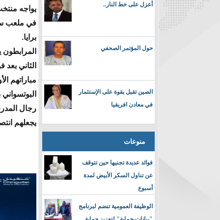
أعزل على خط النار..
يواجه منتخ
في ملعب سان
برايا.
حول المؤتمر الصحفي
المرابطون ي
الثاني بعد 
مباراتهم ال
الصين تقبل بقوة على الإستثمار
البوتسواني 
في معادن افريقيا
رجال المدرب
يجعلهم انتص
منوعات
فوائد عديدة تجنيها حين تتوقف
عن تناول السكر الأبيض لمدة
أسبوع
الوظيفة العمومية تنضم لبرنامج
"بيانات-حماية" لتعزيز حماية