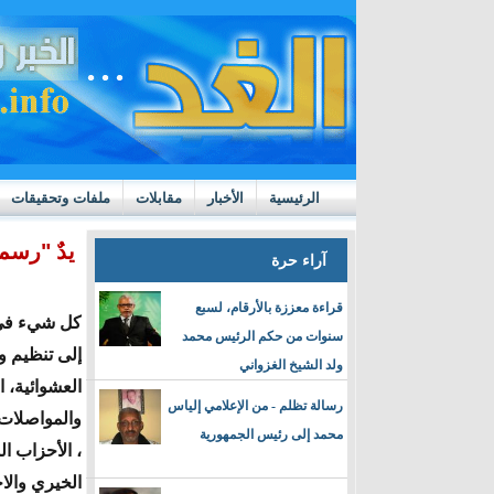
الرئيسية
الأخبار
مقابلات
ملفات وتحقيقات
ttps://m.youtube.com/watch?v=GN10qW4W4hQ
يدٌ "رسم
آراء حرة
قراءة معززة بالأرقام، لسبع
كل شيء في ه
سنوات من حكم الرئيس محمد
إلى تنظيم وت
ولد الشيخ الغزواني
العشوائية، 
رسالة تظلم - من الإعلامي إلياس
والمواصلات،
محمد إلى رئيس الجمهورية
، الأحزاب ا
الخيري والا