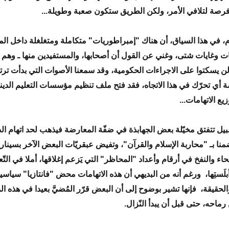
رصة لتلافي الأمر، ولكن الطريق ستكون صعبة وطويلة...
، في هذا السياق، أن هناك "إمبراطوريات" متكاملة ومتغلغلة داخل الم
وغايات شتى، وغني عن القول أن أصحابها، والمستفيدين منها ـ وهم 
 لن يسكتوا على الاجراءات الحكومية، وقد سمعنا الأصوات التي بدأت ترت
 أي تحرّك في هذا الاتجاه، فقد فتح ملف تنظيم مؤسسات التعليم الدي
يع الاتهامات...
يل تتفتق مخيّلة بعض الجهابذة في ضفّة المعارضة فيذهب لحد اتهام الد
نا بـ "محاربة الإسلام والقرآن"، وتفيض عبقريّات البعض الآخر بسينار
يحاء والنفخ في أرقام وأعداد "المحاظر" التي يَزعم إغلاقها، أملا في الت
بلَستِها، ورغم أنه من البديهي أن هذه الاتهامات محض "فانتازيا" سياسية
والحقيقة، فإنها تشير بوضوح إلى أن البعض قرّر المُضيَّ بعيدا في هذه ا
ماحه، حتى قبل أن يبدأ النّزال.