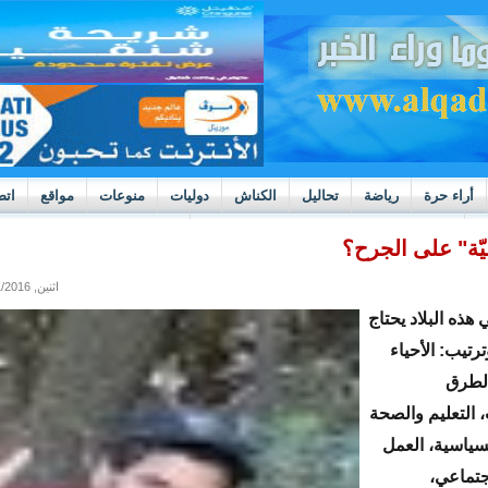
أراء حرة
رياضة
تحاليل
الكناش
دوليات
منوعات
مواقع
اتص
h
بوادر ثورة داخل قطاع العدالة في موريتانيا
يّة" على الجرح؟
اثنين, 01/11/2016 - 09:00
ذه البلاد يحتاج
رتيب: الأحياء
الطرق
 التعليم والصحة
لسياسية، العمل
جتماعي،