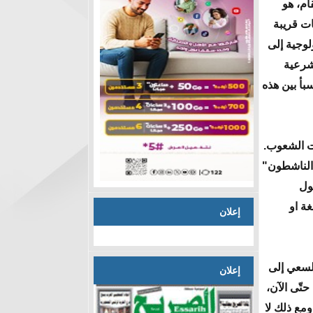
ام، هو
ات قريبة
لوجية إلى
لشرعية
سبأ بين هذه
تت الشعوب.
"الناشطون"
ول
غة او
إعلان
السعي إلى
إعلان
تّى الآن،
ومع ذلك لا