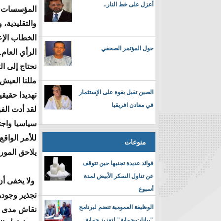
أعزل على خط النار..
المؤسسات ال
والتقليدية،
الخطاب الإع
حول المؤتمر الصحفي
الرأي العام.
نحتاج إلى ال
مللنا العيش
الصين تقبل بقوة على الإستثمار
تهديدا حقيقي
في معادن افريقيا
لقد أدت الف
سياسيا واجت
للأمر الواق
منوعات
يلاحق الموري
فوائد عديدة تجنيها حين تتوقف
عن تناول السكر الأبيض لمدة
ولا يخفى أن
أسبوع
تجذير وجوده
الوظيفة العمومية تنضم لبرنامج
نقاش مدى مش
"بيانات-حماية" لتعزيز حماية