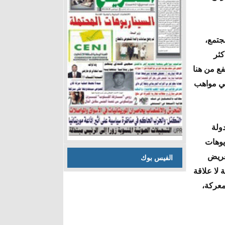
جتمع،
كثر
فع من هنا
ني مواهب
ولة
يوهات
ّعريض
الفيس بوك
 لا علاقة
لمعركة،