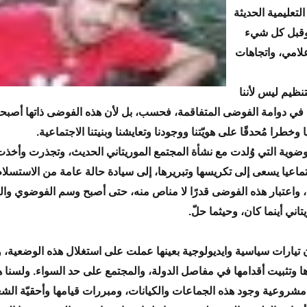
تعليمية الحديثة
 وقبل كل شيء
لامي، واتجاهات
تنظيم ليس لأننا
 في دوامة الفوضى المتفاقمة، فحسب، بل لأن هذه الفوضى ذاتها أصبح
ا وخطرا مُحدقًا على هويّتنا ووجودنا وتعايشنا وبنيتنا الاجتماعية.
وضوية التي وُلدت مع نشأة المجتمع الموريتاني الحديث، وتجذرت وأخذت
ماعيا يسعى إلى تكريسها وتبريرها، إلى سيادة حالة عامة من الاستسلام 
ع، واعتبار هذه الفوضى قدرًا لا مناص منه، حتى أصبح وسم الفوضوي وا
تاني أينما كان، وحيثما حلّ.
 تيارات سياسية وايديولوجية بعينها عملت على استغلال هذه الوضعية،
ا وتثبيت أقدامها في مفاصل الدولة، والمجتمع على حد السواء. ولسنا ه
روعية وجود هذه الجماعات والكيانات، ومبررات قيامها وأحقيّة الشع