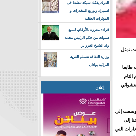
الدرك يفكك شبكة تنشط فى
استيراد وتوزيع المخدرات و
المؤثرات العقلية
قراءة معززة بالأرقام، لسبع
سنوات من حكم الرئيس محمد
ولد الشيخ الغزواني
ت تمثل
وزارة الثقافة تتسلم القرية
التراثية بوادان
 طابعا
التام
لعشوائي
إعلان
 وسعت إلى
نا إلى
ارات التي