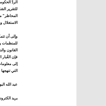
الردّ الحكو
للتقرير ال
المحاظر" مؤ
الاستغلال و
وإلى أن تتم
للمنظمات و
القانون وال
فإن الغُبار 
إلى معلومات
التي تنهجها
عبد الله ال
بريد الكترو