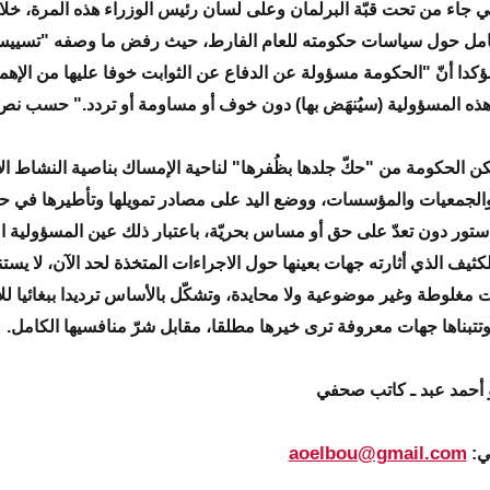
مي جاء من تحت قبّة البرلمان وعلى لسان رئيس الوزراء هذه المرة، خ
شامل حول سياسات حكومته للعام الفارط، حيث رفض ما وصفه "تسي
كدا أنّ "الحكومة مسؤولة عن الدفاع عن الثوابت خوفا عليها من الإهما
هذه المسؤولية (سيُنهَض بها) دون خوف أو مساومة أو تردد." حسب نص 
كن الحكومة من "حكّ جلدها بظُفرها" لناحية الإمساك بناصية النشاط ا
الجمعيات والمؤسسات، ووضع اليد على مصادر تمويلها وتأطيرها في ح
دستور دون تعدّ على حق أو مساس بحريّة، باعتبار ذلك عين المسؤولية ا
الكثيف الذي أثارته جهات بعينها حول الاجراءات المتخذة لحد الآن، لا يس
 مغلوطة وغير موضوعية ولا محايدة، وتشكّل بالأساس ترديدا ببغائيا لل
 وتتبناها جهات معروفة ترى خيرها مطلقا، مقابل شرّ منافسيها الكامل.
بو أحمد عبد ـ كاتب صحفي
aoelbou@gmail.com
ني: