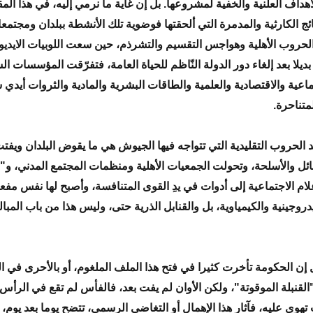
لأهداف العلنية والخفية لمشروعها. بل إن غاية ما نرمي إليه، في هذا المق
تائج الكارثية والمدمرة التي ألحقتها فوضوية تلك الأنشطة ببلدان ومجتمع
حروب الأهلية وهواجس التقسيم والتشرذم، حين سعت اللوبيات الايديو
ديلا بعد إلغاء دور الدولة النّاظم للحياة العامة، فتفرّقت المؤسسات ا
ماعية والاقتصادية والعلمية والطاقات البشرية والمادية والثروات أيدي 
متناحرة.
عد الحروب التقليدية التي تتواجه فيها الجيوش هي ما يقوض البلدان ويف
ئل والأسلحة، وتحولت الجمعيات الأهلية ومنظمات المجتمع المدني، و
لام الاجتماعية إلى أدوات في يدِ القوى المتنافسة، وأصبح لها نفس مفع
دروجينية والكيمياوية، بل والقنابل الذرية حتى، وليس هذا من باب المبال
إن الحكومة تأخرت كثيرا في فتح هذا الملف الملغوم، أو بالأحرى في 
القنبلة الموقوتة"، ولكن الأوان لم يفت بعد، فالفأس لم تقع في الرأس ح
تهوي عليه، فآثار هذا الإهمال أو التغاضي الرسمي، تتضح يوما بعد يوم، 