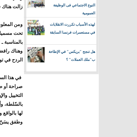
النوع الاجتماعي فى الوظيفة
زالت هناك ف
العمومية
ومن المعلوم
لهذه الأسباب تكررت الانقلابات
في مستعمرات فرنسا السابقة
تحت مسميات 
بالمناسبة ـ
وهناك رافضة
هل تنجح "بريكس" في الإطاحة
الردح في توز
ب"ملك العملات" ؟
في هذا السب
صراحة أو ضم
التخييل والإ
بالسّلطة، وأ
لها بالواقع 
وطفق يسَنّ ر