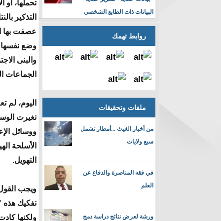
تحملها، أو ا
البيانات ذات الطابع الشخصي
التذكير بالن
عصفت بها ال
روابط تهمك
وضع نفسها ب
والبنى الاجت
الجماعات ال
اليوم، لم ت
ملفات وتحقيقات
تغيرت الوسا
من أخبار الغيث ...أمطار تشمل
ووسائل الإع
سبع ولايات
الأسلحة الهي
التهويل.
في فقه المناصرة والدفاع عن
العلم
ويجب القول 
تفكيك هذه "
ورشة لعرض نتائج دراسة دمج
ولكنها كادت 