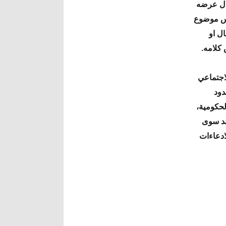
لال عرضه
يس موضوع
ل او
كلامه.
لاجتماعي
دود
لحكومية،
تند سوى
ادعاءات