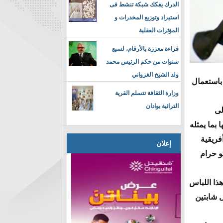
الدرك يفكك شبكة تنشط فى
استيراد وتوزيع المخدرات و
المؤثرات العقلية
قراءة معززة بالأرقام، لسبع
سنوات من حكم الرئيس محمد
ولد الشيخ الغزواني
 باستعمال
وزارة الثقافة تتسلم القرية
التراثية بوادان
إلى
بما يمثله
فريقية
إعلان
يم بوكو حرام
هذا اللباس
ل شابتين