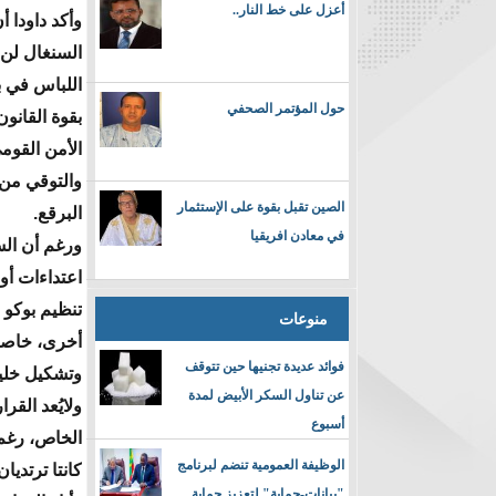
أعزل على خط النار..
وأكد داودا أ
السنغال لن 
اللباس في بل
حول المؤتمر الصحفي
بقوة القانون
الأمن القوم
والتوقي من 
الصين تقبل بقوة على الإستثمار
البرقع.
في معادن افريقيا
اعتداءات أو
تنظيم بوكو 
منوعات
فوائد عديدة تجنيها حين تتوقف
وتشكيل خلية
عن تناول السكر الأبيض لمدة
ولايُعد القر
أسبوع
الخاص، رغم 
الوظيفة العمومية تنضم لبرنامج
كانتا ترتديان برقعاً وأوق
"بيانات-حماية" لتعزيز حماية