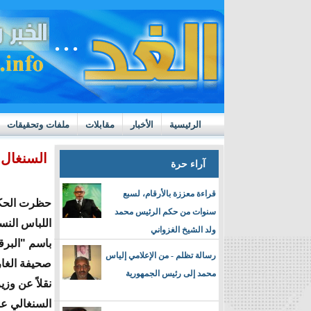
الرئيسية
الأخبار
مقابلات
ملفات وتحقيقات
ttps://m.youtube.com/watch?v=GN10qW4W4hQ
السنغال:
آراء حرة
قراءة معززة بالأرقام، لسبع
حظرت الحكو
سنوات من حكم الرئيس محمد
اللباس الن
ولد الشيخ الغزواني
باسم "البرق
رسالة تظلم - من الإعلامي إلياس
صحيفة الغارد
محمد إلى رئيس الجمهورية
نقلاً عن وزي
السنغالي عب