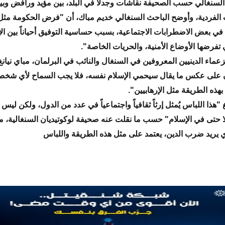
ر السنغالي حسب الصحيفة نقاشات وجدلاً في البلد، بين مؤيد ورافض وبي
الفردية، وأوضح الباحث السنغالي خديم مباك، أن "فرض الحكومة مثل 
في بعض الاضطرابات الاجتماعية، بسبب حساسية التوفيق أحياناً بين ال
ي تفرضها الأوضاع الأمنية، والحريات الخاصة".
زعماء الدينيين المعروفين في السنغال والنائب في البرلمان، مباي نيانغ
ون على عكس ما يقال سيحمي الإسلام نفسه، فلا يجب السماح لأي شخص
هذه الطريقة مثل الإرهابيين".
"هذا اللباس يُمثل إرثاً ثقافياً واجتماعياً في عدد من الدول، ولكن ليس
ا حتى في الإسلام" حسب ما نقلت عنه صحيفة لوكوتيديان السنغالية، معت
ي يريد ضرب الدين، يعتمد على مثل هذه الطريقة واللباس