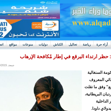
أراء حرة
رياضة
تحاليل
الكناش
دوليات
منوعات
مواقع
اتص
h
بوادر ثورة داخل قطاع العدالة في موريتانيا
 حظر ارتداء البرقع في إطار مُكافحة الإرهاب
جمعة, 11/20/2015 - 09:02
مة السنغالية
سائي المعروف
ع" وفق ما نقلت
يان البريطانية،
ر الداخلية
دولاي داودا.