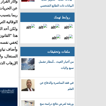
وأثار القرا
البيانات ذات الطابع الشخصي
عن الحريات 
ربما يتسبب 
روابط تهمك
الوقائية الت
ولكن أحد ال
هذا "القان
يُخفي نفسه ب
وأضاف نيانغ 
ملفات وتحقيقات
السنغال، ول
من أخبار الغيث ...أمطار تشمل
الإرهاب الذ
سبع ولايات
في فقه المناصرة والدفاع عن
العلم
ورشة لعرض نتائج دراسة دمج