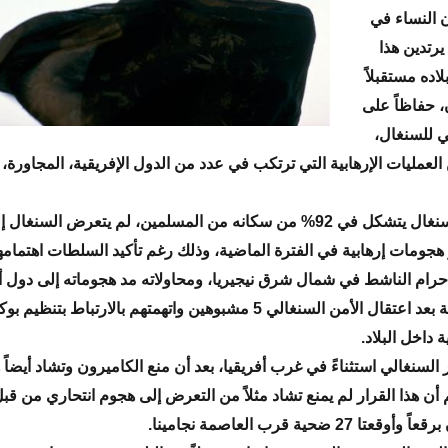
ن النساء في
يرتدين هذا
اده مستقبلاً
، حفاظاً على
ي للسنغال،
العمليات الإرهابية التي ترتكب في عدد من الدول الإفريقية، المجاورة،
ورغم أن السنغال يتشكل في 92% من سكانه من المسلمين، لم يتعرض السنغال 
 هجومات إرهابية في الفترة الماضية، وذلك رغم تأكيد السلطات اهتمامها 
حرام الناشط في شمال شرق نيجيريا، ومحاولاته مد هجوماته إلى دول أ
أخرى، خاصة بعد اعتقال الأمن السنغالي 5 مشبوهين واتهمتهم بالارتباط بتنظ
 داخل البلاد.
ار السنغالي استثناءً في غرب أفريقيا، بعد أن منع الكاميرون وتشاد أيضاً 
أن هذا القرار لم يمنع تشاد مثلاً من التعرض إلى هجوم انتحاري من قب
عتا 27 ضحية قرب العاصمة نجامينا.