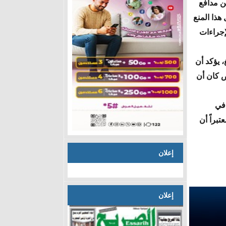
ن مدافع
هذا المنع
إجراءات
، يؤكد أن
 كان أن
 في
براً أن
إعلان
إعلان