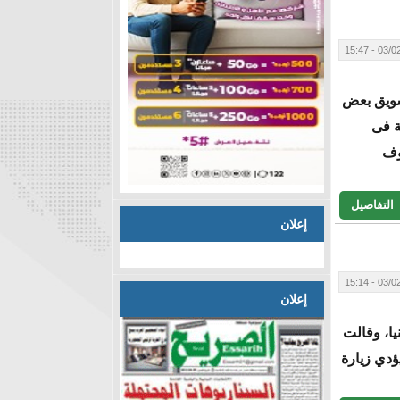
03/02/20
سويق بعض
ة فى
روف
التفاصيل
إعلان
03/02/20
إعلان
يا، وقالت
ؤدي زيارة