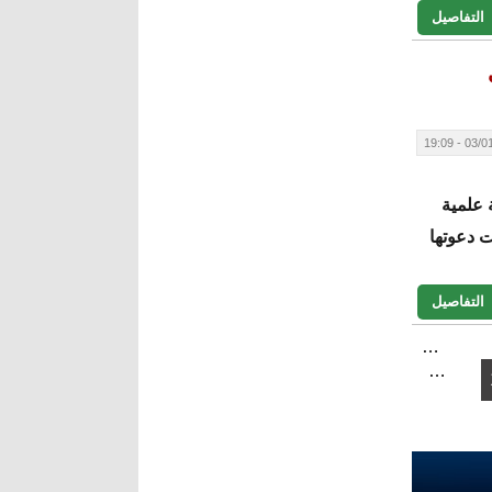
التفاصيل
03/01/20
 علمية
ت دعوتها
التفاصيل
…
…