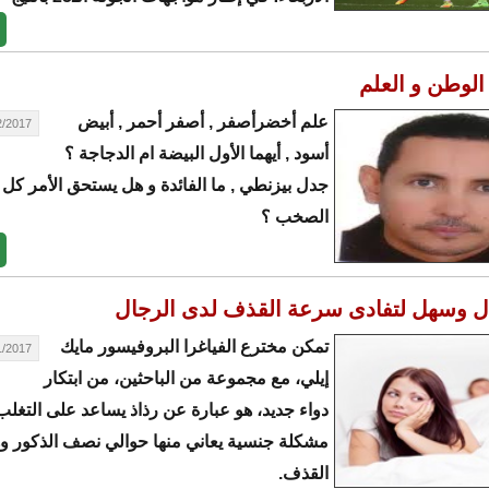
 الوطن و العلم
علم أخضرأصفر , أصفر أحمر , أبيض
17 - 02:51
أسود , أيهما الأول البيضة ام الدجاجة ؟
جدل بيزنطي , ما الفائدة و هل يستحق الأمر كل 
الصخب ؟
ل وسهل لتفادى سرعة القذف لدى الرجال
تمكن مخترع الفياغرا البروفيسور مايك
17 - 19:53
إيلي، مع مجموعة من الباحثين، من ابتكار
دواء جديد، هو عبارة عن رذاذ يساعد على التغل
مشكلة جنسية يعاني منها حوالي نصف الذكور 
القذف.