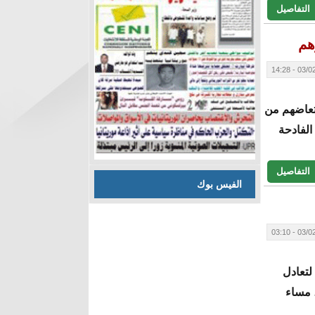
التفاصيل
هم
03/02/20
تعاضهم من
 الفادحة
التفاصيل
الفيس بوك
03/02/20
 سجل هدفين قاتلين حول بهما تأخره (1-3) لتعادل
بيو، مساء