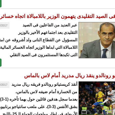
ى الصيد التقليدى يتهمون الوزير باللامبالاة اتجاه خسائر
عبر العديد من الفاعلين فى الصيد
17 - 14:28
التقليدى بعد اجتماعهم الأخير بالوزير
المسؤول عن القطاع النانى ولد أشروقه عن ام
اللامبالاة التي ابداها الوزير اتجاه الخسائر المالية
التى تكبدها المستثمرون فى الصيد التقلي
و رونالدو ينقذ ريال مدريد أمام لاس بالماس
أنقذ كريستيانو رونالدو فريقه ريال مدريد
17 - 03:10
من الخسارة أمام ضيفه لاس بالماس،
بعدما
بشق الأنفس (3-3)، على ملعب سانتياجو برنا
الأربعاء، في إطار مواجهات الجولة الـ25 بالليج