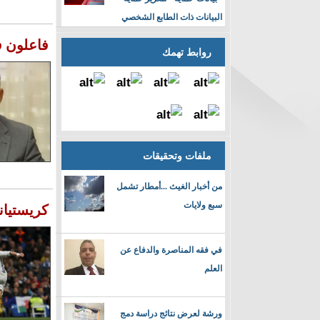
البيانات ذات الطابع الشخصي
فاعلون ف
روابط تهمك
ملفات وتحقيقات
من أخبار الغيث ...أمطار تشمل
سبع ولايات
كريستيان
في فقه المناصرة والدفاع عن
العلم
ورشة لعرض نتائج دراسة دمج