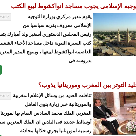
توجيه الإسلامى يجوب مساجد انواكشوط لبيع الكتب
يقوم مدير مركزي بوزارة التوجيه
17 - 15:47
الإسلامي معروف بقربه سياسيا من
رئيس المجلس الدستوري أسغير ولد أمبارك بت
كتب السيرة النبوية داخل مساجد الأحياء الشعبي
العاصمة انواكشوط لبيعها ، وينتهج المدير المع
بدروسه فى
ليد التوتر بين المغرب وموريتانيا يذوب؟
تناقلت العديد من وسائل الإعلام المغربية
17 - 15:14
والموريتانية خبر زيارة ينوي العاهل
المغربي الملك محمد السادس القيام بها لموريتان
أوسالط عديدة فى البلدين ان الملك المغربي سي
رسمية لموريتانيا يجري خلالها محادثة