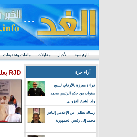
الرئيسية
الأخبار
مقابلات
ملفات وتحقيقات
ttps://m.youtube.com/watch?v=GN10qW4W4hQ
RJD يعلن إقالة رئيسه ويختار خلفا له
آراء حرة
قراءة معززة بالأرقام، لسبع
سنوات من حكم الرئيس محمد
ولد الشيخ الغزواني
رسالة تظلم - من الإعلامي إلياس
محمد إلى رئيس الجمهورية