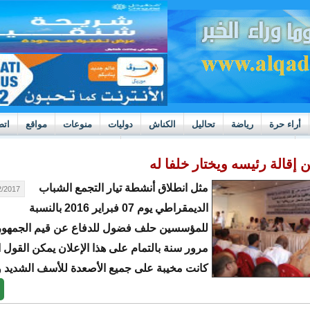
أراء حرة
رياضة
تحاليل
الكناش
دوليات
منوعات
مواقع
اتص
h
بوادر ثورة داخل قطاع العدالة في موريتانيا
مثل انطلاق أنشطة تيار التجمع الشباب
17 - 16:55
الديمقراطي يوم 07 فبراير 2016 بالنسبة
للمؤسسين حلف فضول للدفاع عن قيم الجمهوري
مرور سنة بالتمام على هذا الإعلان يمكن القول 
كانت مخيبة على جميع الأصعدة للأسف الشديد 