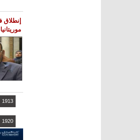
إنطلاق ف
موريتانيا
الصفحات
1913
1920