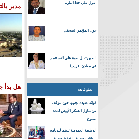
أعزل على خط النار..
مدير بال
حول المؤتمر الصحفي
الصين تقبل بقوة على الإستثمار
في معادن افريقيا
هل بدأ ج
منوعات
فوائد عديدة تجنيها حين تتوقف
عن تناول السكر الأبيض لمدة
أسبوع
الوظيفة العمومية تنضم لبرنامج
"بيانات-حماية" لتعزيز حماية