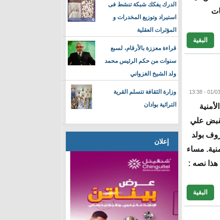
الدرك يفكك شبكة تنشط فى
ات
استيراد وتوزيع المخدرات و
المؤثرات العقلية
البقية
قراءة معززة بالأرقام، لسبع
سنوات من حكم الرئيس محمد
ولد الشيخ الغزواني
وزارة الثقافة تتسلم القرية
التراثية بوادان
لأمنية
لقبض علي
روف بولد
إعلان
نية. مساء
هذا نصه :
البقية