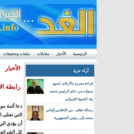
الرئيسية
الأخبار
مقابلات
ملفات وتحقيقات
ttps://m.youtube.com/watch?v=GN10qW4W4hQ
الأخبار
آراء حرة
قراءة معززة بالأرقام، لسبع
رابطة ال
سنوات من حكم الرئيس محمد
ولد الشيخ الغزواني
دعا أئمة مو
رسالة تظلم - من الإعلامي إلياس
التي تعتلى 
محمد إلى رئيس الجمهورية
أن يؤدي الي
كل الشرائع 