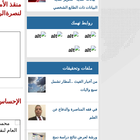
منقذ الأ
البيانات ذات الطابع الشخصي
لنصرةال
روابط تهمك
ملفات وتحقيقات
من أخبار الغيث ...أمطار تشمل
سبع ولايات
الإحساس 
في فقه المناصرة والدفاع عن
العلم
ورشة لعرض نتائج دراسة دمج