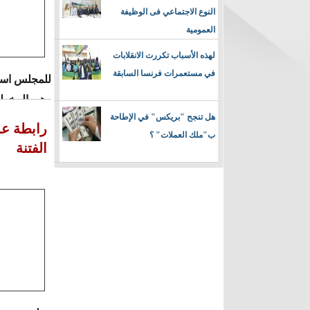
النوع الاجتماعي فى الوظيفة
العمومية
لهذه الأسباب تكررت الانقلابات
في مستعمرات فرنسا السابقة
للمجلس استق
وهي المخولة
هل تنجح "بريكس" في الإطاحة
رابطة علم
ب"ملك العملات" ؟
الفتنة