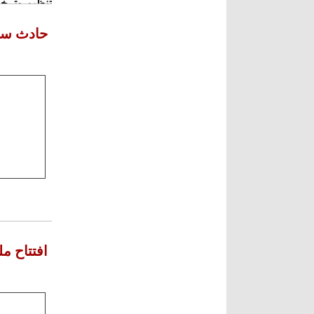
تنظيم وترخي
في المساجد 
حادث سير
افتتاح م