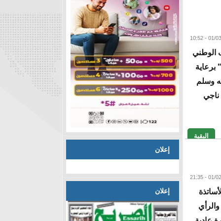
 الوطني
 برعاية
يه وسلم
ناجي
البقية
إعلان
إعلان
أساتذة
ساتذة والرأي
ة عادية