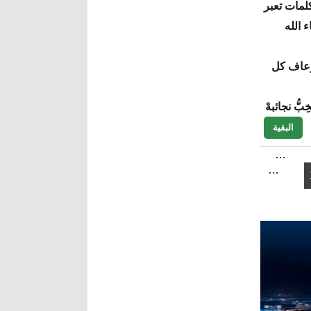
لمات تعبر
 الله
زعاف كل
بُّ نجائبهْ
البقية
…
…