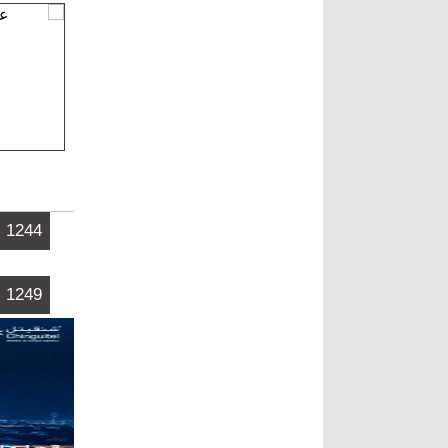
الصفحات
1244
1249