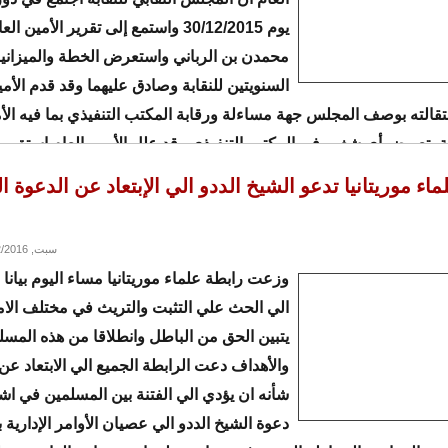
يوم 30/12/2015 واستمع إلى تقرير الأمين 
محمدن بن الرباني واستعرض الخطة والميزاني
السنويتين للنقابة وصادق عليهما وقد قدم الأمي
الته بوصف المجلس جهة مساءلة ورقابة المكتب التنفيذي بما فيه الأم
 بتعويض أي شغور في المكتب التنفيذي وقد علل الأمين العام استق
اء موريتانيا تدعو الشيخ الددو الي الإبتعاد عن الدعوة ا
سبت, 01/02/2016 - 20:39
وزعت رابطة علماء موريتانيا مساء اليوم بيانا
الي الحث علي التثبت والتريث في مختلف الا
يتبين الحق من الباطل وانطلاقا من هذه المس
والأهداف دعت الرابطة الجميع الي الابتعاد عن
شأنه ان يؤدي الي الفتنة بين المسلمين في اش
دعوة الشيخ الددو الي عصيان الأوامر الإدارية 