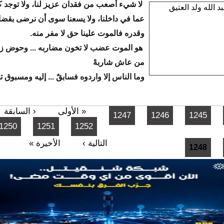
لا شيء أصعب من فقدان عزيز لنا، ولا توجد ك
عما في داخلنا، ولا يسعنا سوى أن نرضى بقضاء
وقدره فالموت علينا حق لا مفر منه.
هو الموت عضب لا تخون مضاربه ... وحوض 
من عاش شاربهْ
وما الناس إلا واردوه فسابقٌ ... إليه ومسبوق تخِ
« الأولى
‹ السابقة
1247
1246
1245
1250
1251
1252
التالية ›
الأخيرة »
1248