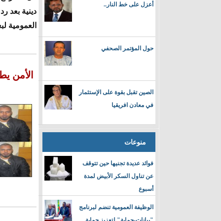
أعزل على خط النار..
دينية بعد ر
العمومية لب
حول المؤتمر الصحفي
الأمن ي
الصين تقبل بقوة على الإستثمار
في معادن افريقيا
منوعات
فوائد عديدة تجنيها حين تتوقف
عن تناول السكر الأبيض لمدة
أسبوع
الوظيفة العمومية تنضم لبرنامج
"بيانات-حماية" لتعزيز حماية