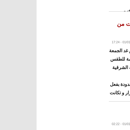
كزي
ات من
البقية
 غد الجمعة
عامة للطقس
 الشرقية
دودة بفعل
ار و تكانت
البقية