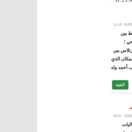
تها حملة
البقية
ط بين
ي ؛
مقبرة ترتلاس بين
مكان الذي
 أحمد ولد
البقية
ليات