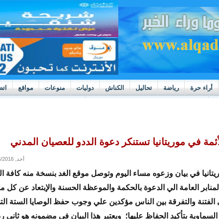
أراء حرة
رياضة
تحاليل
الكناش
دوليات
منوعات
مواقع
اتص
h
بوادر ثورة داخل قطاع العدالة في موريتانيا
أئمة في موريتانيا تستنكر دعوة الددو للعصيان المدني
أحد, 01/03/2016 - 22:19
ريتانيا في بيان وزعوه مساء اليوم وتوصل موقع الغد بنسخة منه كافة
المنابر العامة الي الدعوة بالحكمة والموعظة الحسنة والإبتعاد عن كل م
 الفتنة والتفرقة بين الناس مؤكدين علي وجوب حفظ الوصايا الستة ال
السماوية بتأكيد الحفاظ عليها؛ ويعتبر هذا البيان في مضمونه هو ثانى ر