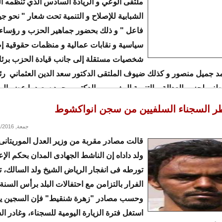
ملتقى الوعي و الريادة السادس الذي تنظمه ا
الشبابية للإصلاح و التنمية تحت شعار " نحو ج
فاعل " و ذلك بحضور جماهير الحزب و رؤساء
سياسية و نقابات عمالية و منظمات حقوقية إ
شخصيات مستقلة إلى جانب قيادة الحزب برئ
د جميل منصور و كذلك ضيوف الملتقى الدكتور سعد الدين العثماني ر
ني لحزب العدالة و التنمية المغربي و الدكتور محمد سعيد با عضو ال
ر
طر السجناء السلفيين من سجن انواكشوط
جمعة, 01/01/2016 - 18:31
قالت مصادر مقربة من وزير العدل الموريتانى 
ولد داداه إن الناشط الجهادى المدان بحكم الإع
تورطه فى انفجار الرياض الشيخ ولد السالك، 
الفرار بالتزامن مع احتفالات البلد برأس السنة 
وحسب مصادر "زهرة شنقيط" فإن السجين يعت
استغل فترة الزيارة اليومية للسجناء، وغادر ا