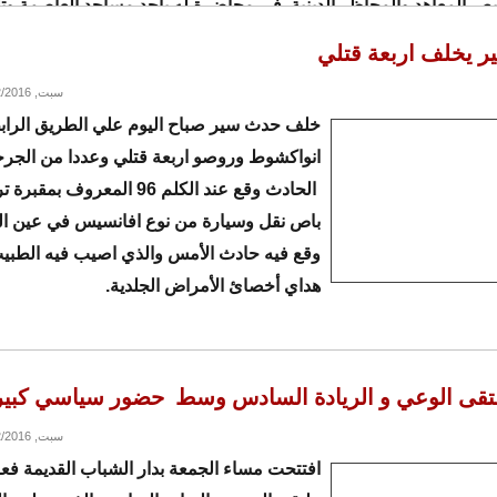
ص المعاهد والمحاظر الدينية في محاضرة له باحد مساجد العاصمة وتل
من خلال خطبة الجمعة التي تم توظيفها لهذا الغرض دعا.
 يخلف اربعة قتلي
سبت, 01/02/2016 - 11:19
خلف حدث سير صباح اليوم علي الطريق الراب
انواكشوط وروصو اربعة قتلي وعددا من الجرح
الحادث وقع عند الكلم 96 المعروف ب
باص نقل وسيارة من نوع افانسيس في عين ال
وقع فيه حادث الأمس والذي اصيب فيه الطبيب
هداي أخصائ الأمراض الجلدية.
لتقى الوعي و الريادة السادس وسط حضور سياسي كبير
سبت, 01/02/2016 - 09:57
افتتحت مساء الجمعة بدار الشباب القديمة فعا