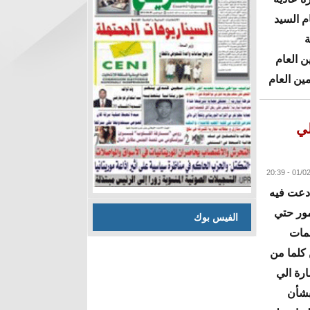
العام السيد
ة
ن العام
ين العام
البقية
لي
 دعت فيه
مور حتي
الفيس بوك
لمات
 كلما من
ارة الي
بشأن