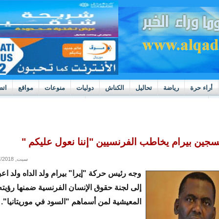
أراء حرة
رياضة
تحاليل
الكناش
دوليات
منوعات
مواقع
اتص
h
بوادر ثورة داخل قطاع العدالة في موريتانيا
لسجين بيرام يخاطب الفرنسيين "إننا نعول عليكم "
سبت, 11/17/2018 - 13:49
وجه رئيس حركة "إيرا" بيرام ولد الداه ولد اع
إلى لجنة حقوق الإنسان الفرنسية ضمنها رؤيته 
المعيشية لمن أسماهم "السود في موريتانيا".