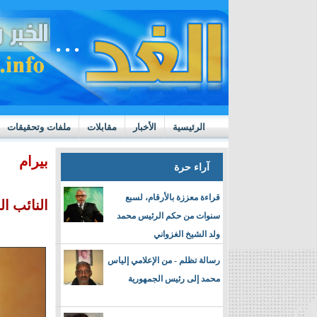
الرئيسية
الأخبار
مقابلات
ملفات وتحقيقات
ttps://m.youtube.com/watch?v=GN10qW4W4hQ
بيرام
آراء حرة
قراءة معززة بالأرقام، لسبع
النائب ا
سنوات من حكم الرئيس محمد
ولد الشيخ الغزواني
رسالة تظلم - من الإعلامي إلياس
محمد إلى رئيس الجمهورية