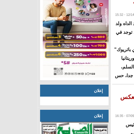
البقية
الداه ولد
 توجد في
 باتريوك"
يتانيا
السلم،
 جدا، حس
إعلان
اتعكس
البقية
إعلان
رئيس
هم