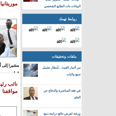
-مسعود ولد بلخ
موريتاني
البيانات ذات الطابع الشخصي
روابط تهمك
ملفات وتحقيقات
مشيرا إلى أ
من أخبار الغيث ...أمطار تشمل
قوله.
سبع ولايات
وفيما يلي ن
نائب رئي
مواقفنا
في فقه المناصرة والدفاع عن
العلم
ورشة لعرض نتائج دراسة دمج