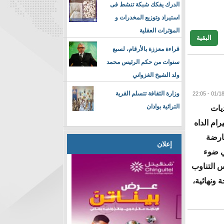
الدرك يفكك شبكة تنشط فى
استيراد وتوزيع المخدرات و
المؤثرات العقلية
البقية
قراءة معززة بالأرقام، لسبع
سنوات من حكم الرئيس محمد
ولد الشيخ الغزواني
وزارة الثقافة تتسلم القرية
التراثية بوادان
يات
رام الداه
عارضة
إعلان
ي ضوء
 إلى وضع أسس التناوب
 ونهائية،