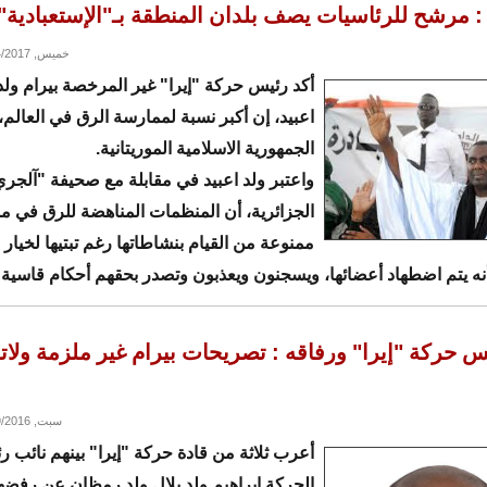
ير من التحالف الشعبي التقدي: يوم 29 دجمبر 2017،
ا : مرشح للرئاسيات يصف بلدان المنطقة بـ"الإستعبادية"
خميس, 12/14/2017 - 15:32
أكد رئيس حركة "إيرا" غير المرخصة بيرام ولد 
اعبيد، إن أكبر نسبة لممارسة الرق في العالم،
الجمهورية الاسلامية الموريتانية.
واعتبر ولد اعبيد في مقابلة مع صحيفة "آلجري
الجزائرية، أن المنظمات المناهضة للرق في مور
ممنوعة من القيام بنشاطاتها رغم تبتيها لخيار 
نه يتم اضطهاد أعضائها، ويسجنون ويعذبون وتصدر بحقهم أحكام قاسية
ص المقابلة:
س حركة "إيرا" ورفاقه : تصريحات بيرام غير ملزمة ول
سبت, 07/09/2016 - 16:35
أعرب ثلاثة من قادة حركة "إيرا" بينهم نائب 
الحركة ابراهيم ولد بلال ولد رمظان عن رفض