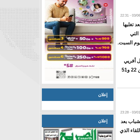
د تغلبها
 التي
يوم السبت.
ل أفريي
بارنيه، الذي زار الشباك الأوغندية في الدقيقتين 22 و51
إعلان
البقية
إعلان
لشباب بعد
لقاء الذي