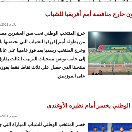
ئب الثاني للرئيس فيما يتولى المرشح الإيفواري جاك آنوما منصب مست
ن خارج منافسة أمم أفريقيا للشباب
راء
ثلاثاء, 02/23/2021 - 00:14
خرج المنتخب الوطني تحت سن العشرين مساء
من بطولة أمم إفريقيا للشباب التي تحتضنها بلاد
وخرج المنتخب رسميا بعد فوز غامبيا على غانا
إلى جانب تونس منتخبات الترتيب الثالث بفار
منتخبنا الذي حصل على ثلاث نقاط فقط بفوزه 
على الموزنبيق.
الوطني يخسر أمام نظيره الأوغندى
سبت, 02/20/2021 - 23:32
خسر المنتخب الوطني للشباب المباراة التي ج