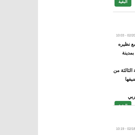
البقية
مع نظيره
بمدينة
الثالثة من
لتي تستضيفها
ربي
البقية