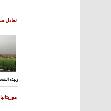
تعادل سل
وبهذه النتيج
موريتاني