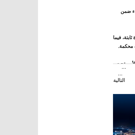
اء ضمن
ابتة، فيما
 محكمة.
للأمم تحت
…
…
التالية
البقية