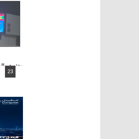
وهذه هي الم
الصفحات
23
20 عاماً التي تستضيفها موريتانيا.