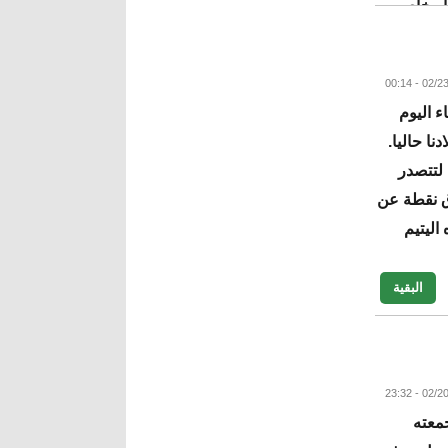
شار خاص
البقية
 اليوم
نا حاليا.
 لتتصدر
ق نقطة عن
اليتيم
البقية
معته