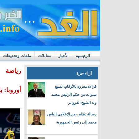
الرئيسية
الأخبار
مقابلات
ملفات وتحقيقات
ttps://m.youtube.com/watch?v=GN10qW4W4hQ
رياضة
آراء حرة
قراءة معززة بالأرقام، لسبع
أوروبا: 
سنوات من حكم الرئيس محمد
ولد الشيخ الغزواني
رسالة تظلم - من الإعلامي إلياس
محمد إلى رئيس الجمهورية