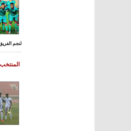
لنجم الفريق عم
وفي الدقيقة 89 سجل المنتخب الأوغندي هدف ا
المنتخب 