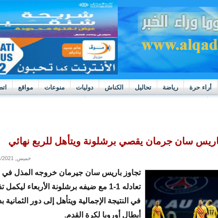
أراء حرة
رياضة
تحاليل
الكناش
دوليات
منوعات
مواقع
اتص
h
بوادر ثورة داخل قطاع العدالة في موريتانيا
باريس سان جرمان يقصي برشلونة ويتأهل للربع نهائي
خميس, 03/11/2021 - 09:08
في النتيجة الإجمالية ويتأهل إلى دور الثمانية 
أبطال أوروبا لكرة القدم.