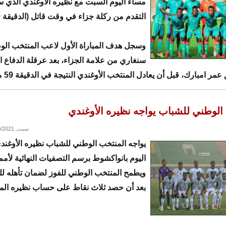
مساء اليوم السبت مع نظيره الأوغندي الذي
التقدم من ركلة جزاء في وقت قاتل (الدقيقة 89).
وسجل هدف المباراة الأول لاعب المنتخب ال
سنغاري من علامة الجزاء، بعد عرقلة الدفاع ا
ر امبارك، قبل أن يعادل المنتخب الأوغندي النتيجة في الدقيقة 59 من المباراة.
لفوز.
الوطني للشباب يواجه نظيره الأوغندي
سبت, 02/20/2021 - 14:21
يواجه المنتخب الوطني للشباب نظيره الأوغن
اليوم بانواكشوط برسم التصفيات النهائية لأمم 
ويطمح المنتخب الوطني للفوز لضمان تأهله للد
بعد أن حصد ثلاث نقاط على حساب نظيره المو