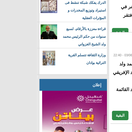
الدرك يفكك شبكة تنشط فى
قلب برشلونة خسارته 4-صفر في
استيراد وتوزيع المخدرات و
إلى انتصار كبير 6-1، وافتقر
المؤثرات العقلية
قراءة معززة بالأرقام، لسبع
البقية
سنوات من حكم الرئيس محمد
ولد الشيخ الغزواني
وزارة الثقافة تتسلم القرية
التراثية بوادان
مد ولد
 الإفريقي
إعلان
 القائمة
البقية