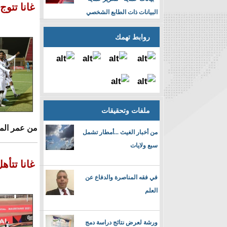
غانا تتو
البيانات ذات الطابع الشخصي
روابط تهمك
ملفات وتحقيقات
من عمر المب
من أخبار الغيث ...أمطار تشمل
سبع ولايات
غانا تتأ
في فقه المناصرة والدفاع عن
العلم
ورشة لعرض نتائج دراسة دمج