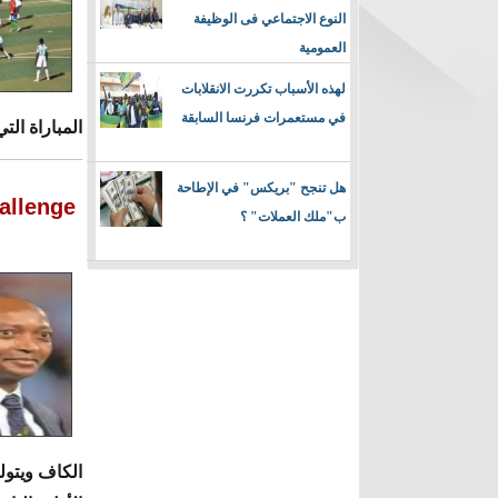
النوع الاجتماعي فى الوظيفة
العمومية
لهذه الأسباب تكررت الانقلابات
في مستعمرات فرنسا السابقة
المباراة ال
هل تنجح "بريكس" في الإطاحة
Le Challenge : الفيفا" توصل لتسوية 
ب"ملك العملات" ؟
الكاف ويتول