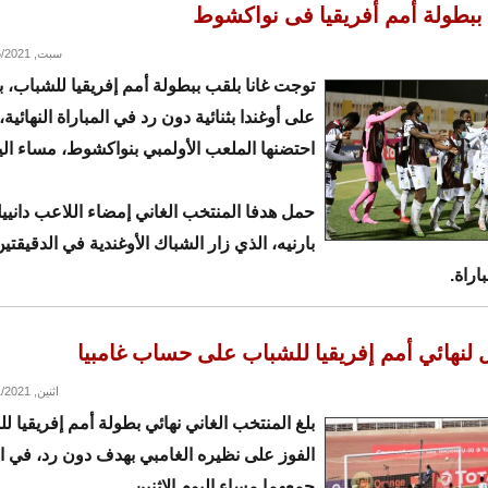
ج ببطولة أمم أفريقيا فى نواكشوط
سبت, 03/06/2021 - 22:31
توجت غانا بلقب ببطولة أمم إفريقيا للشباب، بع
على أوغندا بثنائية دون رد في المباراة النهائية،
احتضنها الملعب الأولمبي بنواكشوط، مساء ال
حمل هدفا المنتخب الغاني إمضاء اللاعب دانيي
اراة.
هل لنهائي أمم إفريقيا للشباب على حساب غامبيا
اثنين, 03/01/2021 - 23:28
بلغ المنتخب الغاني نهائي بطولة أمم إفريقيا ل
الفوز على نظيره الغامبي بهدف دون رد، في ال
جمعهما مساء اليوم الاثنين.