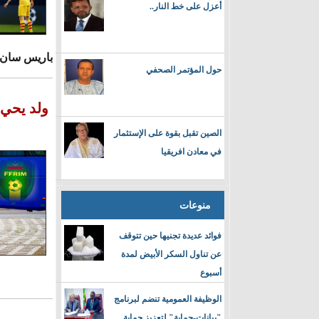
أعزل على خط النار..
باريس سان جيرمان للإب
حول المؤتمر الصحفي
ولد يحي
الصين تقبل بقوة على الإستثمار
في معادن افريقيا
منوعات
فوائد عديدة تجنيها حين تتوقف
عن تناول السكر الأبيض لمدة
أسبوع
الوظيفة العمومية تنضم لبرنامج
"بيانات-حماية" لتعزيز حماية