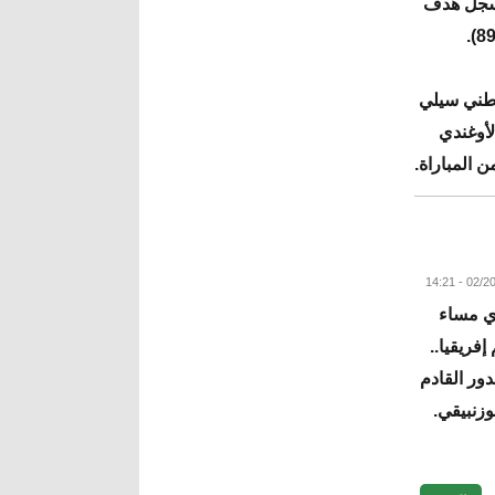
 سجل هدف
وطني سيلي
لأوغندي
البقية
دي مساء
إفريقيا..
ور القادم
زنبيقي.