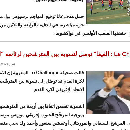
حمل هدف غانا توقيع المهاجم برسيوس بوا، م
حرة مباشرة، في الدقيقة الرابعة والثلاثين من
تي احتضنها الملعب الأولمبي في نواكشوط.
بين المترشحين لرئاسة "الكاف"
اثنين, 03/01/2021 - 12:05
قالت صحيفة Le Challenge المغربي
لكرة القدم قد توصّل إلى تسوية بين المترشّح
الاتحاد الإفريقي لكرة القدم.
التسوية تتضمن اتفاقا بين أربعة من المترشحي
بموجبه المرشّح الجنوب إفريقي موريس موس
ى المرشح السنغالي والموريتاني أوغستين سنغور وأحمد ولد يحيي منصب