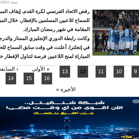
جمعة, 03/31/2023 - 18:48
رفض الاتحاد الفرنسي لكرة القدم، إيقاف المب
للسماح للاعبين المسلمين بالإفطار، خلال المب
المقامة في شهر رمضان المبارك.
وكانت رابطة الدوري الإنجليزي الممتاز والدرجا
في إنجلترا، أعلنت في وقت سابق السماح للح
المباراة لمنح اللاعبين فرصة لتناول الإفطار خ
« الأولى
‹ السابقة
13
11
10
9
12
14
15
16
الأخيرة »