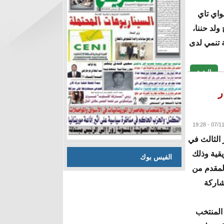
مواي تاي
ولد حننا،
ة تنمي لدى
البقية
ر
 الثالث في
قية وذلك
الفيس بوك
المقدم من
شاركة
المنتخب