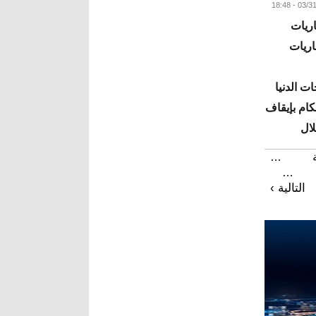
اريات
اريات
ت الدنيا
كام بإيقاف
لال
…
البقية
…
التالية ›