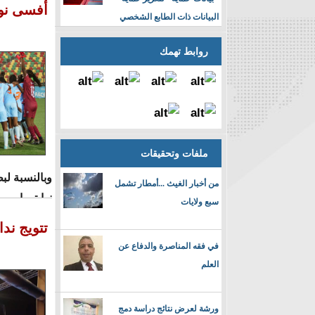
أفسى نوا
البيانات ذات الطابع الشخصي
روابط تهمك
ملفات وتحقيقات
من أخبار الغيث ...أمطار تشمل
نهايتهما.
سبع ولايات
تتويج ند
في فقه المناصرة والدفاع عن
العلم
ورشة لعرض نتائج دراسة دمج