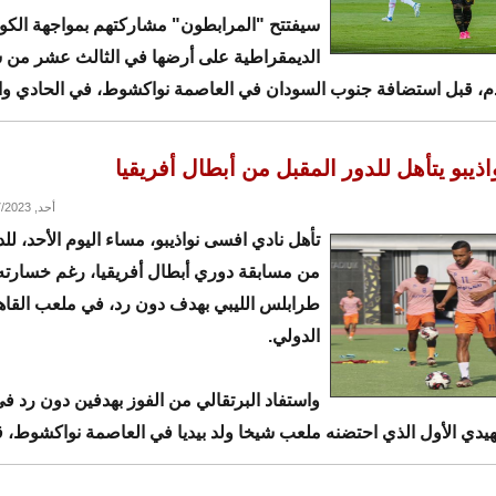
سيفتتح "المرابطون" مشاركتهم بمواجهة الكون
الديمقراطية على أرضها في الثالث عشر من 
ادم، قبل استضافة جنوب السودان في العاصمة نواكشوط، في الحادي و
هر.
ذيبو يتأهل للدور المقبل من أبطال أفريقيا
أحد, 08/27/2023 - 21:48
تأهل نادي افسى نواذيبو، مساء اليوم الأحد، لل
من مسابقة دوري أبطال أفريقيا، رغم خسارته 
طرابلس الليبي بهدف دون رد، في ملعب القاه
الدولي.
واستفاد البرتقالي من الفوز بهدفين دون رد ف
هيدي الأول الذي احتضنه ملعب شيخا ولد بيديا في العاصمة نواكشوط، 