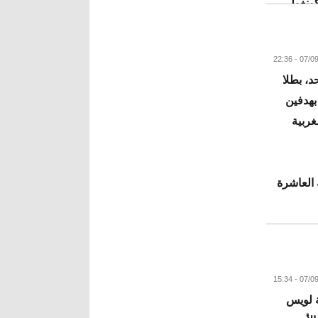
كونغولي
د، بطلا
البقية
بهدفين
غربية
 العاشرة
ع الكرة في
ة لويس
البقية