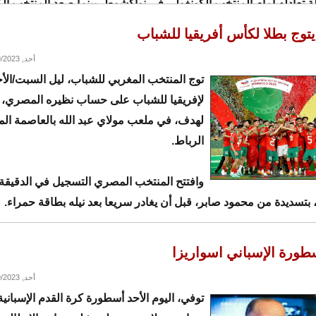
 تعادله أمام المنتخب الكونغولي في نواكشوط، بينما صعد المنتخب ال
جموعة برصيد تسع نقاط.
توج بطلا لكأس أفريقيا للشباب
أحد, 07/09/2023 - 22:36
ية باللغتين العربية والفرنسي:
توج المنتخب المغربي للشباب، ليل السبت/الأح
لإفريقيا للشباب على حساب نظيره المصري، 
لهدف، في ملعب مولاي عبد الله بالعاصمة الم
الرباط.
وافتتح المنتخب المصري التسجيل في الدقيقة
، بتسديدة من محمود صابر، قبل أن يغادر سريعا بعد نيله بطاقة حمراء.
لكن المنتخب المغربي عاد في الدقيقة 37 عن طريق يانيس بكراوي، الذي أود
سطورة الإسباني اسواريزا
رية بعد تمريرة رائعة لزميله بلال خنوس.
أحد, 07/09/2023 - 15:34
توفي، اليوم الأحد أسطورة كرة القدم الإسباني