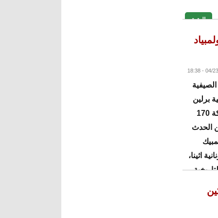
البقية
لأولمبياد
الصيفية
ة برلين
في الفترة من 17 حتى 25 يونيو القادم بمشاركة 170
ولة عربية عن الحدث
مبيك
ية اثينا،
تاريخية
ين
البقية