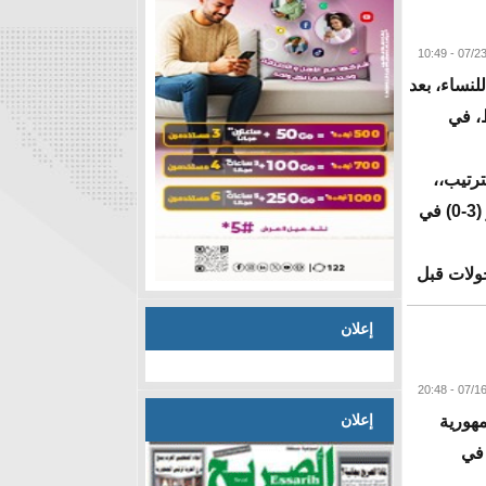
البقية
لنساء، بعد
وط، في
ترتيب،،
يليه نادي الإنتر ثم الكونكورد، الذي كان قد فاز (3-0) في
هناك أربع جولات قبل
إعلان
البقية
إعلان
هورية
 في