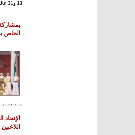
13 و31 عالمياً، بينما تقدمت الجزائر ومصر والسعودية للمراكز 33 و34 و53 عالمياً.
الخاص برلين 2023 من فوق جبا
حيث تجري مر
التي استخدمت في
الإتحاد 
اللاعبين 