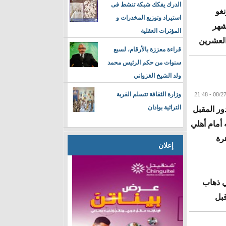
الدرك يفكك شبكة تنشط فى
غو
استيراد وتوزيع المخدرات و
شهر
المؤثرات العقلية
العشرين
قراءة معززة بالأرقام، لسبع
سنوات من حكم الرئيس محمد
ولد الشيخ الغزواني
البقية
وزارة الثقافة تتسلم القرية
التراثية بوادان
دور المقبل
أمام أهلي
رة
إعلان
ي ذهاب
قبل