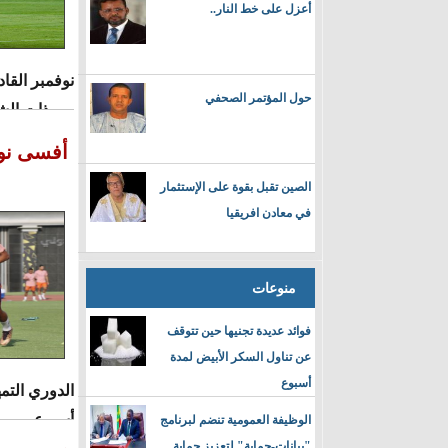
أعزل على خط النار..
نوفمبر الق
حول المؤتمر الصحفي
من ذات الش
أفسى نوا
الصين تقبل بقوة على الإستثمار
في معادن افريقيا
منوعات
فوائد عديدة تجنيها حين تتوقف
عن تناول السكر الأبيض لمدة
أسبوع
الدوري التم
أسبوع.
الوظيفة العمومية تنضم لبرنامج
"بيانات-حماية" لتعزيز حماية