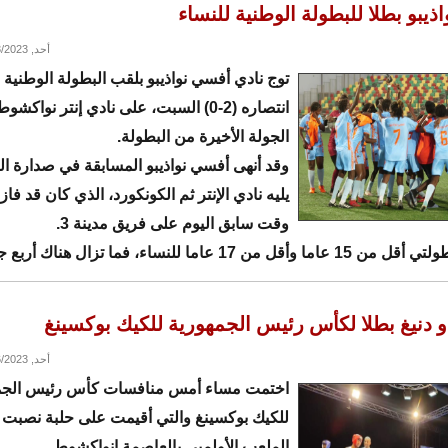
ذيبو بطلا للبطولة الوطنية للنساء
أحد, 07/23/2023 - 10:49
توج نادي أفسي نواذيبو بلقب البطولة الوطنية ل
انتصاره (2-0) السبت، على نادي إنتر نواكش
الجولة الأخيرة من البطولة.
وقد أنهى أفسي نواذيبو المسابقة في صدارة ال
وقت سابق اليوم على فريق مدينة 3.
وبالنسبة لبطولتي أقل من 15 عاما وأقل من 17 عاما للنساء، فما تزال 
او دنيغ بطلا لكأس رئيس الجمهورية للكيك بوكسينغ
أحد, 07/16/2023 - 20:48
اختمت مساء أمس منافسات كأس رئيس الجم
للكيك بوكسينغ والتي أقيمت على حلبة نصبت
الملعب الأولمبي بالعاصمة انواكشوط.