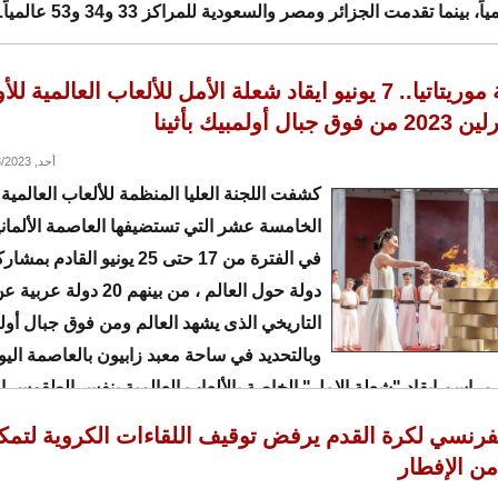
بمشاركة موريتاتيا.. 7 يونيو ايقاد شعلة الأمل للألعاب العالمية ل
ل أولمبيك بأثينا
أحد, 04/23/2023 - 18:38
كشفت اللجنة العليا المنظمة للألعاب العالمية 
الخامسة عشر التي تستضيفها العاصمة الألماني
دولة حول العالم ، من بينهم 20 د
التاريخي الذى يشهد العالم ومن فوق جبال أول
وبالتحديد في ساحة معبد زابيون بالعاصمة اليونان
اسم ايقاد "شعلة الامل" الخاصة بالألعاب العالمية بنفس الطقوس ال
 ايقاد شعلة الالعاب الاولمبية عام 1898،وكان اخر مراس
الفرنسي لكرة القدم يرفض توقيف اللقاءات الكروية لتمك
من الإفطار