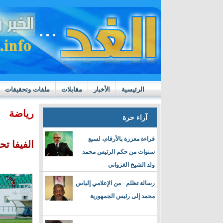
الرئيسية
الأخبار
مقابلات
ملفات وتحقيقات
ttps://m.youtube.com/watch?v=GN10qW4W4hQ
رياضة
آراء حرة
قراءة معززة بالأرقام، لسبع
الفيفا ت
سنوات من حكم الرئيس محمد
ولد الشيخ الغزواني
رسالة تظلم - من الإعلامي إلياس
محمد إلى رئيس الجمهورية