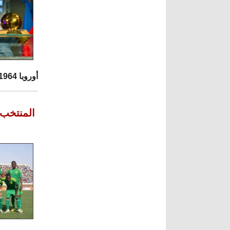
أوروبا 1964، مدرب المنتخب الوطني وأحد أكبر الأساطير في كرة القدم. أرقد بسلام لويزيتو”.
المنتخب 