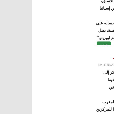
الأسبق،
 إسبانيا
 حسابه على
هبية، بطل
البقية
كز إلى
 الفيفا
لمنتخبات، بعد أن حصد المركز 105 في
المغرب
ا للمركزين