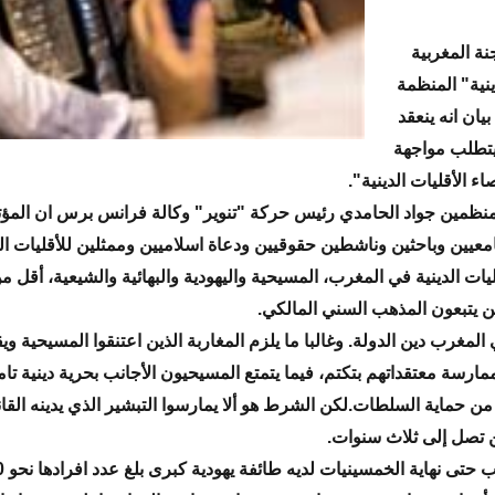
نة المغربية
ينية" المنظمة
يان انه ينعقد
تطلب مواجهة
 الأقليات الدينية".
لمنظمين جواد الحامدي رئيس حركة "تنوير" وكالة فرانس برس ان المؤ
عيين وباحثين وناشطين حقوقيين ودعاة اسلاميين وممثلين للأقليات الد
ن يتبعون المذهب السني المالكي.
المغرب دين الدولة. وغالبا ما يلزم المغاربة الذين اعتنقوا المسيحية و
مارسة معتقداتهم بتكتم، فيما يتمتع المسيحيون الأجانب بحرية دينية تام
ن حماية السلطات.لكن الشرط هو ألا يمارسوا التبشير الذي يدينه القا
 تصل إلى ثلاث سنوات.