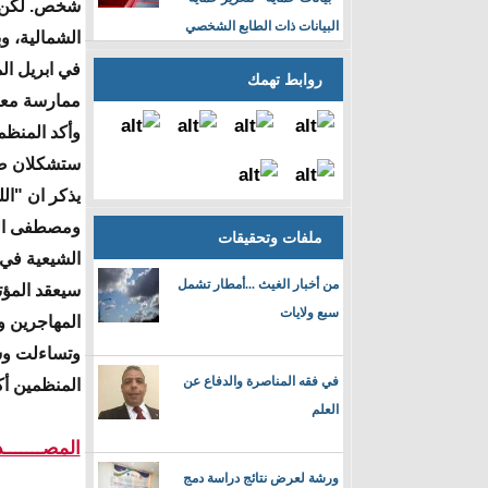
شخص. لكن أع
البيانات ذات الطابع الشخصي
الشمالية، وباتت اليوم ت
في ابريل ال
روابط تهمك
ممارسة معت
وأكد المنظم
ستشكلان صل
يذكر ان "ال
ومصطفى السو
ملفات وتحقيقات
الشيعية في
من أخبار الغيث ...أمطار تشمل
سيعقد المؤ
سبع ولايات
المهاجرين وا
وتساءلت وسا
في فقه المناصرة والدفاع عن
المنظمين أك
العلم
المصـــــــ
ورشة لعرض نتائج دراسة دمج