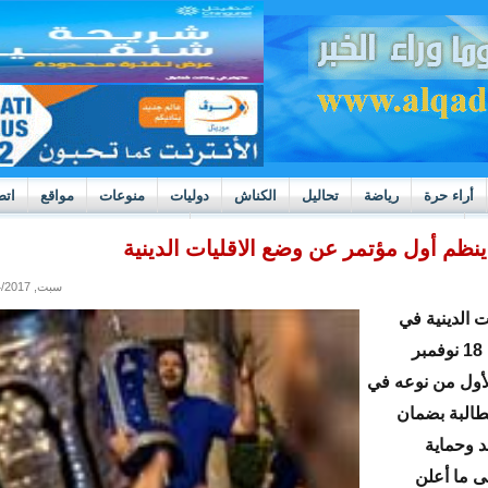
أراء حرة
رياضة
تحاليل
الكناش
دوليات
منوعات
مواقع
اتص
h
بوادر ثورة داخل قطاع العدالة في موريتانيا
نظم أول مؤتمر عن وضع الاقليات الدينية
سبت, 11/04/2017 - 11:23
ت الدينية في
المغرب في 18 نوفمبر
لأول من نوعه في
طالبة بضمان
د وحماية
لى ما أعلن