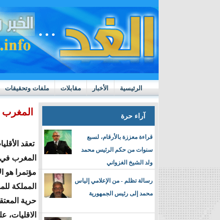
الرئيسية
الأخبار
مقابلات
ملفات وتحقيقات
ttps://m.youtube.com/watch?v=GN10qW4W4hQ
المغرب ي
آراء حرة
قراءة معززة بالأرقام، لسبع
تعقد الأقليا
سنوات من حكم الرئيس محمد
ولد الشيخ الغزواني
مؤتمرا هو ا
رسالة تظلم - من الإعلامي إلياس
المملكة للم
محمد إلى رئيس الجمهورية
حرية المعتق
الاقليات، ع