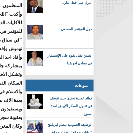
أعزل على خط النار..
المنظمون.
وأكدت "اللج
للأقليات الد
حول المؤتمر الصحفي
للمؤتمر في ب
"في سياق ي
تهميش وإقصاء
الصين تقبل بقوة على الإستثمار
وأفاد احد ا
في معادن افريقيا
بمشاركة جام
السكان الذي
منوعات
والاسلام في 
فوائد عديدة تجنيها حين تتوقف
بعدة الاف بم
عن تناول السكر الأبيض لمدة
ويستفيدون م
أسبوع
بعقوبة سجن
الوظيفة العمومية تنضم لبرنامج
"بيانات-حماية" لتعزيز حماية