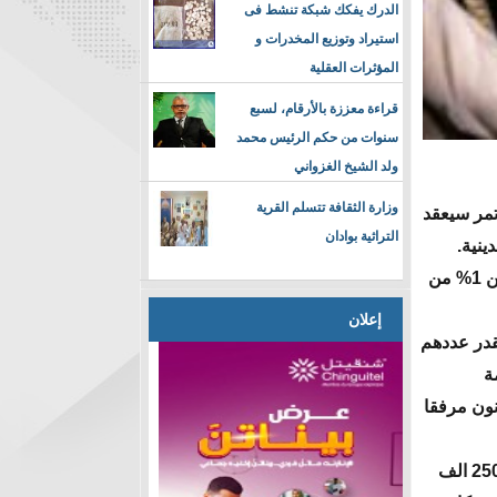
الدرك يفكك شبكة تنشط فى
استيراد وتوزيع المخدرات و
المؤثرات العقلية
قراءة معززة بالأرقام، لسبع
سنوات من حكم الرئيس محمد
ولد الشيخ الغزواني
وزارة الثقافة تتسلم القرية
تمر سيعقد
التراثية بوادان
ينية.
وتشكل الاقليات الدينية في المغرب، المسيحية واليهودية والبهائية والشيعية، أقل من 1% من
إعلان
يقدر عددهم
ة
نون مرفقا
وكان المغرب حتى نهاية الخمسينيات لديه طائفة يهودية كبرى بلغ عدد افرادها نحو 250 الف