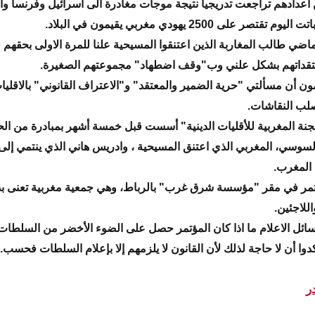
دادهم تراجعت تدريجيا نتيجة موجات مغادرة الى اسرائيل وفرنسا وا
قتصر على 2500 يهودي مغربي يقيمون في البلاد.
ماضي طالب المغاربة الذين اعتنقوا المسيحية علنا للمرة الاولى بحقهم 
قداتهم بشكل علني وب"وقف اضطهاد" مجموعتهم الصغيرة.
ون أن مسألتي "حرية الضمير والمعتقد" و"الاعتراف القانوني" بالاقليات
ب النقاشات.
لجنة المغربية للأقليات الدينية" أسست قبل خمسة أشهر بمبادرة من ال
سي، المغربي الذي اعتنق المسيحية ، وادريس هاني الذي ينتمي إلى 
 المغرب.
تمر في مقر "مؤسسة شرق غرب" بالرباط، وهي جمعية مغربية تعنى ب
للاجئين.
ئل الاعلام ما اذا كان المؤتمر حصل على الضوء الأخضر من السلطات
دوا أن لا حاجة لذلك لأن القانون لا يلزمهم إلا بإعلام السلطات فحسب.
در