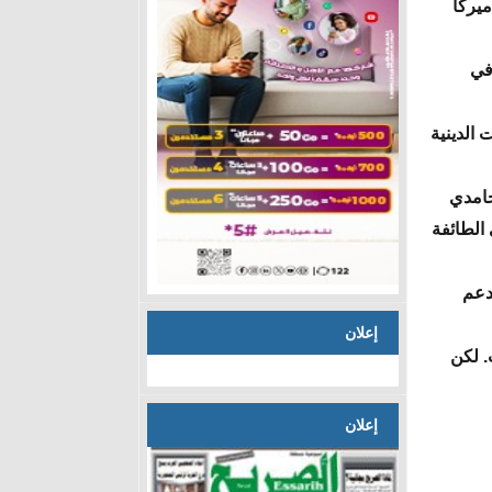
ميركا
في
 الدينية
حامدي
الطائفة
دعم
إعلان
. لكن
إعلان