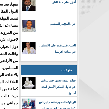
أعزل على خط النار..
معها، بعد 
الدول المقا
حول المؤتمر الصحفي
مساء غد الثل
من المرونة
لاحتواء الاز
الصين تقبل بقوة على الإستثمار
دول الجوار.
في معادن افريقيا
وقالت المصا
من الأراضي 
المسلمين، و
منوعات
بالاضافة ال
فوائد عديدة تجنيها حين تتوقف
العلاقات ال
عن تناول السكر الأبيض لمدة
كما تضمن ال
أسبوع
حيث قالت ال
الوظيفة العمومية تنضم لبرنامج
جماعي من ق
"بيانات-حماية" لتعزيز حماية