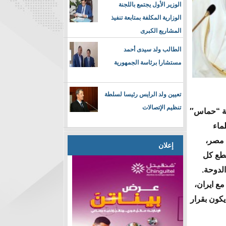
الوزير الأول يجتمع باللجنة
الوزارية المكلفة بمتابعة تنفيذ
المشاريع الكبرى
الطالب ولد سيدى أحمد
مستشارا برئاسة الجمهورية
تعيين ولد الرايس رئيسا لسلطة
تنظيم الإتصالات
كة “حماس″
ماء
 مصر،
إعلان
قطع كل
الدوحة.
مع ايران،
كون بقرار