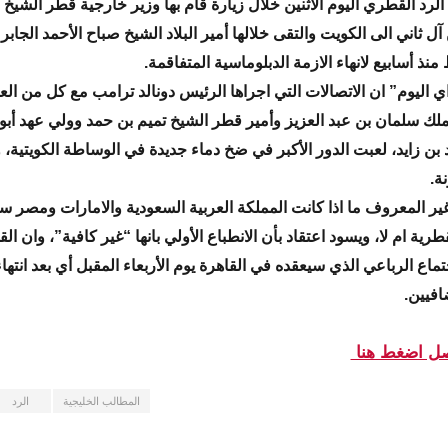
الرد القطري اليوم الاثنين خلال زيارة قام بها وزير خارجية قطر الشيخ
ل ثاني الى الكويت والتقى خلالها أمير البلاد الشيخ صباح الأحمد الجابر
نذ أسابيع لانهاء الازمة الدبلوماسية المتفاقمة.
اليوم” ان الاتصالات التي اجراها الرئيس دونالد ترامب مع كل من الع
لك سلمان بن عبد العزيز وأمير قطر الشيخ تميم بن حمد وولي عهد أب
بن زايد، لعبت الدور الأكبر في ضخ دماء جديدة في الوساطة الكويتية،
نة.
ير المعروف ما اذا كانت المملكة العربية السعودية والامارات ومصر ست
قطرية ام لا، ويسود اعتقاد بأن الانطباع الأولي بانها “غير كافية”، وان الق
ماع الرباعي الذي سيعقده في القاهرة يوم الأربعاء المقبل أي بعد انتها
افيين.
أصل اضغط هنا
المطالب الخليجية
الرد