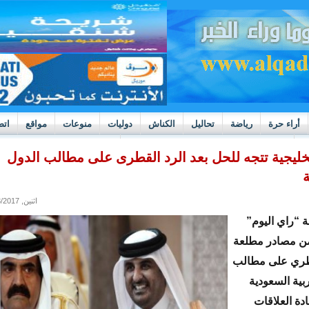
أراء حرة
رياضة
تحاليل
الكناش
دوليات
منوعات
مواقع
اتص
h
بوادر ثورة داخل قطاع العدالة في موريتانيا
لخليجية تتجه للحل بعد الرد القطرى على مطالب الدول
اثنين, 07/03/2017 - 16:08
 “راي اليوم”
من مصادر مطلعة
قطري على مطالب
ربية السعودية
ادة العلاقات