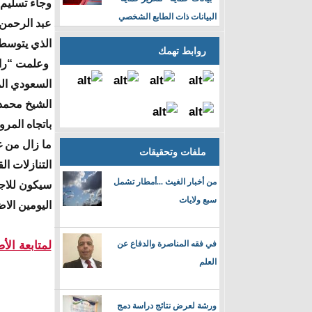
وجاء تسليم 
البيانات ذات الطابع الشخصي
عبد الرحمن آ
الذي يتوسط م
روابط تهمك
وعلمت “راي 
السعودي الم
الشيخ محمد 
باتجاه المرو
ما زال من غ
ملفات وتحقيقات
التنازلات ال
من أخبار الغيث ...أمطار تشمل
سيكون للاجت
سبع ولايات
اليومين الاض
في فقه المناصرة والدفاع عن
لمتابعة ال
العلم
ورشة لعرض نتائج دراسة دمج