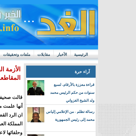
الرئيسية
الأخبار
مقابلات
ملفات وتحقيقات
ttps://m.youtube.com/watch?v=GN10qW4W4hQ
الأزمة ا
آراء حرة
المقاطعة
قراءة معززة بالأرقام، لسبع
سنوات من حكم الرئيس محمد
قالت صحيفة
ولد الشيخ الغزواني
أنها علمت 
رسالة تظلم - من الإعلامي إلياس
ان الرد ال
محمد إلى رئيس الجمهورية
المملكة الع
وحلفائها لاع