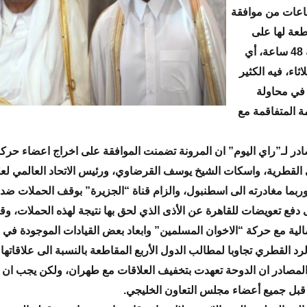
ساعات من موافقة
طعة لها على
تمديد المهلة 48 ساعة، أي
اثاء، فيه الكثير
 في محاولة
مة المتفاقمة مع
در لـ”راي اليوم” ان المرونة تضمنت الموافقة على اخراج اعضاء حر
القطرية، واسكات الشيخ يوسف القرضاوي، ورئيس الاتحاد العالمي لعل
ربما مغادرته الى اسطنبول، والزام قناة “الجزيرة” بوقف الحملات ضد
ى دفع تعويضات للقاهرة عن الأذى الذي لحق بها نتيجة لهذه الحملات، و
مالية مع حركة “الاخوان المسلمين” وابعاد بعض القيادات الموجودة في 
رد القطري تجاوبا لمطالب الدول الأربع المقاطعة بالنسبة الى علاقاتها 
مصادر ان الدوحة تعهدت بتخفيف العلاقات مع طهران، ولكن يجب ان ي
بل جميع أعضاء مجلس التعاون الخليجي.