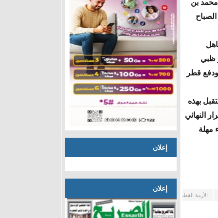
 محمد بن
 الصباح
اهل
و ظبي
 ودفع قطر
قبل بهذه
رار النهائي
ء مهلة
إعلان
إعلان
الأزمة القطرية