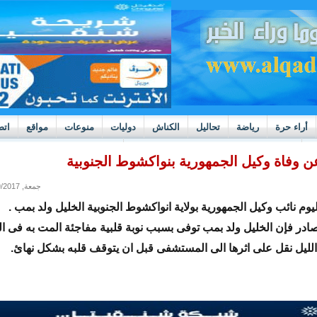
أراء حرة
رياضة
تحاليل
الكناش
دوليات
منوعات
مواقع
اتص
h
بوادر ثورة داخل قطاع العدالة في موريتانيا
عن وفاة وكيل الجمهورية بنواكشوط الجنوبية
جمعة, 05/19/2017 - 09:23
يوم نائب وكيل الجمهورية بولاية انواكشوط الجنوبية الخليل ولد بمب .
ر فإن الخليل ولد بمب توفى بسبب نوبة قلبية مفاجئة المت به فى 
الليل نقل على اثرها الى المستشفى قبل ان يتوقف قلبه بشكل نهائ.