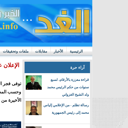
الرئيسية
الأخبار
مقابلات
ملفات وتحقيقات
ttps://m.youtube.com/watch?v=GN10qW4W4hQ
الإعلان 
آراء حرة
قراءة معززة بالأرقام، لسبع
توفى فجر ال
سنوات من حكم الرئيس محمد
وحسب المصاد
ولد الشيخ الغزواني
الأخيرة من 
رسالة تظلم - من الإعلامي إلياس
محمد إلى رئيس الجمهورية