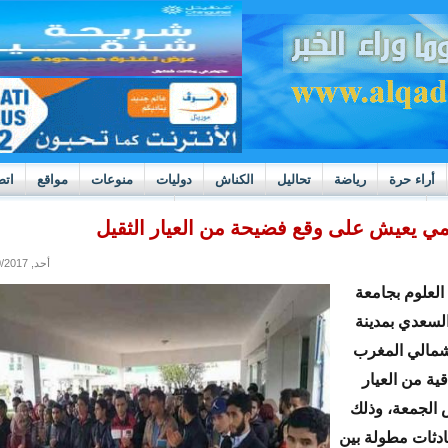
أراء حرة
رياضة
تحاليل
الكناش
دوليات
منوعات
مواقع
اتص
h
بوادر ثورة داخل قطاع العدالة في موريتانيا
 يعيش على وقع فضيحة من العيار الثقيل
أحد, 04/30/2017 - 13:44
لعلوم بجامعة
السعدي بمدينة
مالي المغرب
ية من العيار
 الجمعة، وذلك
دثات مطولة بين