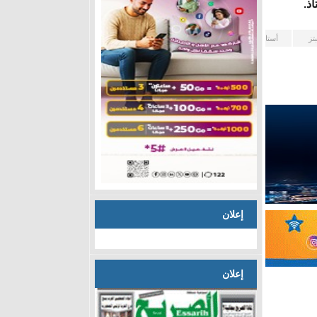
ذ.
بتز
أستاذ
إعلان
إعلان