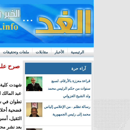
الرئيسية
الأخبار
مقابلات
ملفات وتحقيقات
ttps://m.youtube.com/watch?v=GN10qW4W4hQ
صرح علمي
آراء حرة
قراءة معززة بالأرقام، لسبع
شهدت كلية ا
سنوات من حكم الرئيس محمد
عبد المالك 
ولد الشيخ الغزواني
تطوان في ش
رسالة تظلم - من الإعلامي إلياس
فضحية أخلاق
محمد إلى رئيس الجمهورية
الثقيل، أمس
بعد نشر محا