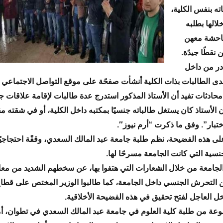
ته بنفس الكلية،
لالها بطلبه
احشة معهن
نقطًا جيدًة.
ر من داخل
حدى الطالبات بذات الكلية أنشأت صفحًة على موقع التواصل الاجتماعي
حادثات تفيد أن الأستاذ المذكور استدرج عدة طالبات لإقامة علاقات ج
الأستاذ كان يستغل طالباته جنسيًا بمكتبه داخل الكلية، أو في شقته م
ختبار”. وفق ما ذكرت “أرم نيوز″.
ى هذه الفضيحة، نظم طلبة جامعة عبد المالك السعدي، وقفًة احتجاجيً
نسية التي كانت الجامعة مسرحًا لها.
لجامعة من خلال الشعارات التي هتفوا بها، عن سخطهم الشديد من معان
 التحرش الجنسي داخل الجامعة، كما طالبوا الوزير المختص على قطاع
دخل العاجل لفتح تحقيق في هذه الفضيحة الأخلاقية.
وعة من طلبة كلية العلوم في جامعة عبد المالك السعدي في تطوان، 