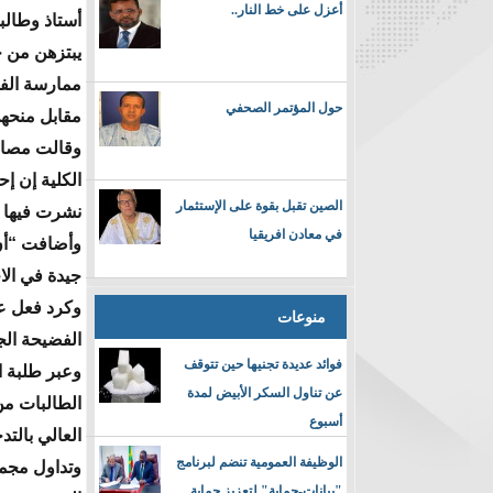
أعزل على خط النار..
أستاذ وطالبا
يبتزهن من خ
ممارسة الف
حول المؤتمر الصحفي
مقابل منحهن 
وقالت مصاد
الكلية إن إ
الصين تقبل بقوة على الإستثمار
نشرت فيها م
في معادن افريقيا
وأضافت “أن 
جيدة في الا
وكرد فعل عل
منوعات
الفضيحة الج
فوائد عديدة تجنيها حين تتوقف
وعبر طلبة ا
عن تناول السكر الأبيض لمدة
الطالبات من
أسبوع
العالي بالت
الوظيفة العمومية تنضم لبرنامج
وتداول مجم
"بيانات-حماية" لتعزيز حماية