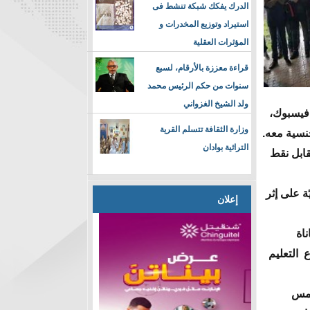
الدرك يفكك شبكة تنشط فى
استيراد وتوزيع المخدرات و
المؤثرات العقلية
قراءة معززة بالأرقام، لسبع
سنوات من حكم الرئيس محمد
ولد الشيخ الغزواني
 فيسبوك،
وزارة الثقافة تتسلم القرية
نسية معه.
التراثية بوادان
قابل نقط
ة على إثر
إعلان
اة
 التعليم
أمس