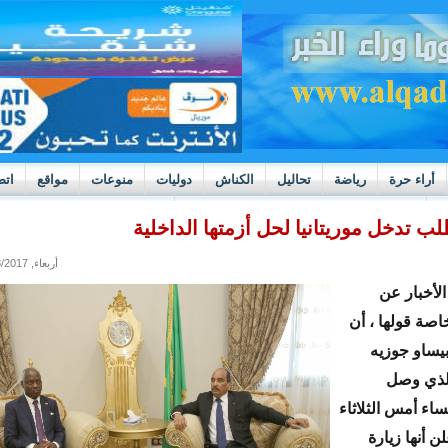
أراء حرة
رياضة
تحاليل
الكناش
دوليات
منوعات
مواقع
اتص
h
بوادر ثورة داخل قطاع العدالة في موريتانيا
لب تدخل موريتانيا لحل أزمتها الداخلية
أربعاء, 02/08/2017 - 14:56
الأخبار عن
اصة قولها ، أن
بيساو جوزيه
الذي وصل
ء أمس الثلاثاء
ن أنها زيارة