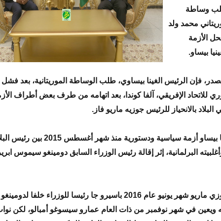
لب وساطة
ريتاني محمد ولد
حل الأزمة
نيا بيساو.
ر، فإن الرئيس الغينا بيساوي، طلب الوساطة الموريتانية، بعد فشل
ري للاتحاد الإفريقي، آلفا كوندا، بعد اتهامه من طرف بعض أطراف الأز
البلاد بالانحياز للرئيس جوزيه ماريو فاز.
وتعيش غينيا بيساو أزمة سياسية ودستورية منذ شهر أ
أغلبيته البرلمانية، إثر إقالة رئيس الوزراء السابق دومينغو سيموس ابرير
وقد عين جوزي ماريو شهر يونيو عام 2016 باسيرو جا رئيسا للوزراء خلفا
ه ويعين في شهر نوفمبر من ذات العام عمارو سيسوغو أمبالو، لكن نوا