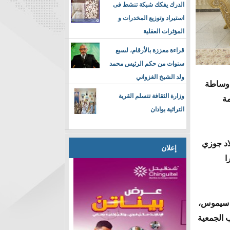
الدرك يفكك شبكة تنشط فى
استيراد وتوزيع المخدرات و
المؤثرات العقلية
قراءة معززة بالأرقام، لسبع
سنوات من حكم الرئيس محمد
ولد الشيخ الغزواني
 وساطة
وزارة الثقافة تتسلم القرية
مة
التراثية بوادان
غسطس 2015 بين رئيس البلاد جوزي
إعلان
ا
 لدومينغو سيموس،
ب الجمعية