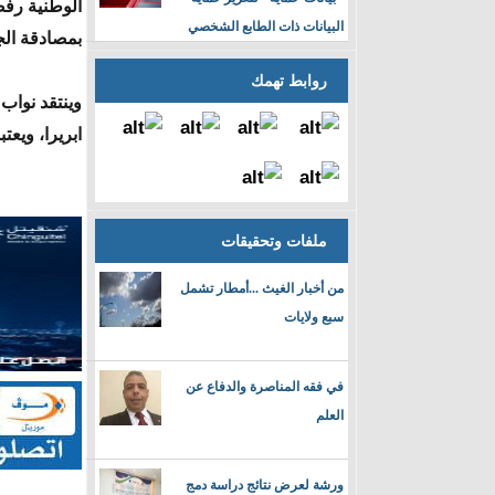
الوطنية رفض
البيانات ذات الطابع الشخصي
بمصادقة الج
روابط تهمك
وينتقد نواب
ابريرا، ويعت
ملفات وتحقيقات
من أخبار الغيث ...أمطار تشمل
سبع ولايات
في فقه المناصرة والدفاع عن
العلم
ورشة لعرض نتائج دراسة دمج