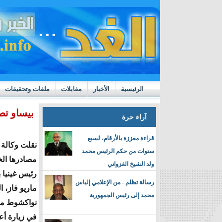
الرئيسية
الأخبار
مقابلات
ملفات وتحقيقات
ttps://m.youtube.com/watch?v=GN10qW4W4hQ
بيساو تط
آراء حرة
قراءة معززة بالأرقام، لسبع
نقلت وكالة 
سنوات من حكم الرئيس محمد
مصادرها الخ
ولد الشيخ الغزواني
رئيس غينيا 
رسالة تظلم - من الإعلامي إلياس
ماريو فاز، 
محمد إلى رئيس الجمهورية
نواكشوط مسا
في زيارة أعل