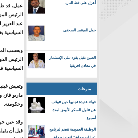
أعزل على خط النار..
عمل، قد ط
الرئيس المو
عبد العزيز ل
حول المؤتمر الصحفي
السياسية بغي
وبحسب المصد
الصين تقبل بقوة على الإستثمار
الرئيس الدو
في معادن افريقيا
السياسية في 
منوعات
ماريو فاز، و
فوائد عديدة تجنيها حين تتوقف
وحكومته.
عن تناول السكر الأبيض لمدة
أسبوع
الوظيفة العمومية تنضم لبرنامج
قبل أن يقيل
"بيانات-حماية" لتعزيز حماية