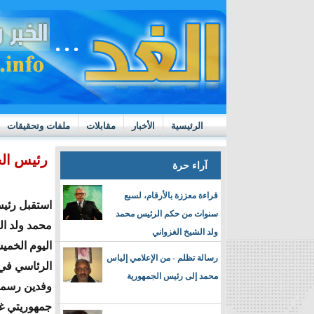
الرئيسية
الأخبار
مقابلات
ملفات وتحقيقات
ttps://m.youtube.com/watch?v=GN10qW4W4hQ
رئيس الج
آراء حرة
قراءة معززة بالأرقام، لسبع
استقبل رئيس
سنوات من حكم الرئيس محمد
محمد ولد ال
ولد الشيخ الغزواني
اليوم الخمي
رسالة تظلم - من الإعلامي إلياس
الرئاسي في
محمد إلى رئيس الجمهورية
وفدين رسمي
جمهوريتي غي