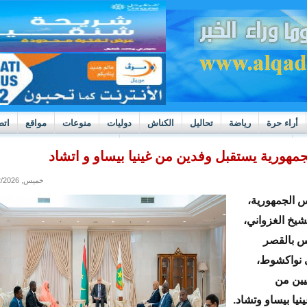
أراء حرة
رياضة
تحاليل
الكناش
دوليات
منوعات
مواقع
اتص
h
بوادر ثورة داخل قطاع العدالة في موريتانيا
مهورية يستقبل وفدين من غينيا بيساو و اتشاد
خميس, 07/02/2026 - 19:29
 الجمهورية،
شيخ الغزواني،
س بالقصر
 نواكشوط،
ين من
نيا بيساو وتشاد.