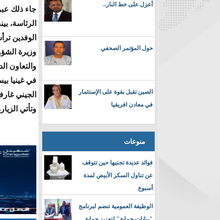
أعزل على خط النار..
جاء ذلك عبر
الرئاسة، بي
الوفدين ترأ
حول المؤتمر الصحفي
وزيرة الشؤو
والتعاون ال
في غينيا بي
الصين تقبل بقوة على الإستثمار
الجيني غارفا
في معادن افريقيا
وتأتي الزيار
منوعات
فوائد عديدة تجنيها حين تتوقف
عن تناول السكر الأبيض لمدة
أسبوع
الوظيفة العمومية تنضم لبرنامج
"بيانات-حماية" لتعزيز حماية