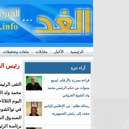
الرئيسية
الأخبار
مقابلات
ملفات وتحقيقات
ttps://m.youtube.com/watch?v=GN10qW4W4hQ
رئيس الج
آراء حرة
قراءة معززة بالأرقام، لسبع
التقى الرئي
سنوات من حكم الرئيس محمد
محمد ولد ال
ولد الشيخ الغزواني
اليوم الثلاث
رسالة تظلم - من الإعلامي إلياس
في نواكشوط
محمد إلى رئيس الجمهورية
الصندوق الس
برئاسة الرئ