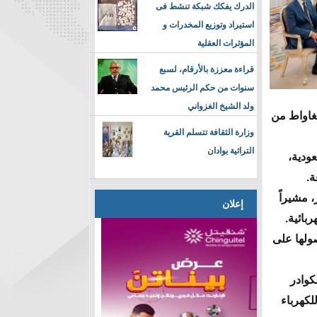
الدرك يفكك شبكة تنشط فى
استيراد وتوزيع المخدرات و
المؤثرات العقلية
قراءة معززة بالأرقام، لسبع
سنوات من حكم الرئيس محمد
ولد الشيخ الغزواني
وع محطة كهرباء تعمل بالغاز في منطقة انجاكو، لتوليد 230 ميغاواط من
وزارة الثقافة تتسلم القرية
التراثية بوادان
عودية،
ة.
وع تبلغ نحو 700 مليون دولار، مشيراً
إعلان
بائية.
16 دولة، تعتمد في أكثر من 65% من أصولها على
كوادر
لكهرباء