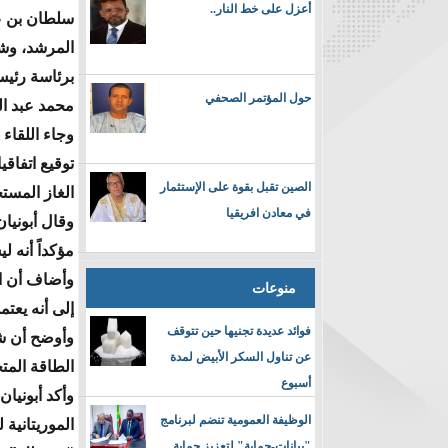
أعزل على خط النار..
سلطان بن ع
المرشد، وشر
برئاسة رئيس
حول المؤتمر الصحفي
محمد عبد الل
وجاء اللقاء
الصين تقبل بقوة على الإستثمار
الغاز المست
في معادن افريقيا
وقال أبونيا
مؤكداً أنه 
منوعات
إلى أنه يعت
فوائد عديدة تجنيها حين تتوقف
عن تناول السكر الأبيض لمدة
الطاقة المت
أسبوع
وأكد أبونيا
الوظيفة العمومية تنضم لبرنامج
الموريتانية 
"بيانات-حماية" لتعزيز حماية