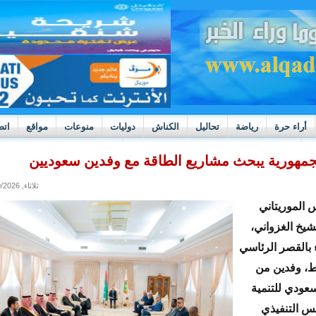
أراء حرة
رياضة
تحاليل
الكناش
دوليات
منوعات
مواقع
اتص
h
بوادر ثورة داخل قطاع العدالة في موريتانيا
مهورية يبحث مشاريع الطاقة مع وفدين سعوديين
ثلاثاء, 06/30/2026 - 21:01
س الموريتاني
شيخ الغزواني،
اء بالقصر الرئاسي
، وفدين من
عودي للتنمية
يس التنفيذي