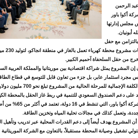
بد الرحمن
كة أكوا باور
 مجلس إدارتها
ه أبونيان.
 بالتزامن مع حفل
توقيع اتفاقيات مشر
خرج من حقل السلحفاة آحميم الكبير.
ن إن المشروع يمثل شراكة اقتصادية بين موريتانيا والمملكة العربية الس
ليس مجرد استثمار عابر، بل جزء من تعاون قابل للتوسع في قطاع الطاق
وأضاف أن الكلفة الإجمالية للمرحلة الحالية من المشر
مد على دعم الصندوق السعودي للتنمية في ربط غاز الحقل بالمحطة الكهر
وأوضح أن شركة أكوا باور، التي تنشط في 
جددة، وتعمل كذلك في مجالات تحلية المياه وتخزين الطاقة.
ن أن المشروع يهدف أيضاً إلى دعم القدرات المحلية عبر تدريب وتأهيل ال
لتولي تشغيل وصيانة المحطة مستقبلاً، بالتعاون مع الشركة الموريتانية ل