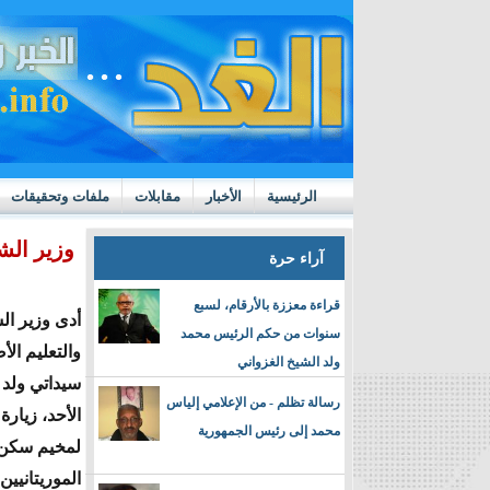
الرئيسية
الأخبار
مقابلات
ملفات وتحقيقات
ttps://m.youtube.com/watch?v=GN10qW4W4hQ
وزير الش
آراء حرة
قراءة معززة بالأرقام، لسبع
أدى وزير ال
سنوات من حكم الرئيس محمد
والتعليم ال
ولد الشيخ الغزواني
سيداتي ولد 
رسالة تظلم - من الإعلامي إلياس
الأحد، زيارة
محمد إلى رئيس الجمهورية
لمخيم سكن 
الموريتانيي