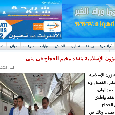
أراء حرة
رياضة
تحاليل
الكناش
دوليات
منوعات
مواقع
اتص
h
بوادر ثورة داخل قطاع العدالة في موريتانيا
ؤون الإسلامية يتفقد مخيم الحجاج فى منى
اثنين, 05/25/2026 - 00:05
شؤون الإسلامية
أصلي، الفضيل ولد
أحمد لولي،
 تفقد واطلاع
الحجاج
ن بمنى، وذلك في