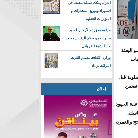
الدرك يفكك شبكة تنشط فى
استيراد وتوزيع المخدرات و
المؤثرات العقلية
قراءة معززة بالأرقام، لسبع
سنوات من حكم الرئيس محمد
ولد الشيخ الغزواني
 البعثة
وزارة الثقافة تتسلم القرية
مات
التراثية بوادان
طلوبة قبل
 تضمن
إعلان
عفة الجهود
ناسك.
حج والعمرة