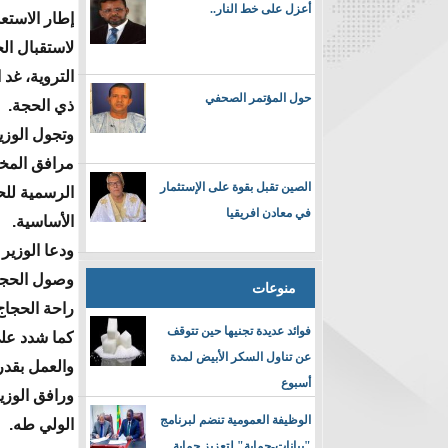
أعزل على خط النار..
إطار الاستعد
لاستقبال ال
التروية، غد 
حول المؤتمر الصحفي
ذي الحجة.
وتجول الوز
مرافق المخي
الصين تقبل بقوة على الإستثمار
الرسمية للحج
في معادن افريقيا
الأساسية.
ودعا الوزير
وصول الحجا
منوعات
راحة الحجاج
فوائد عديدة تجنيها حين تتوقف
كما شدد على
عن تناول السكر الأبيض لمدة
والعمل بقدر
أسبوع
ورافق الوزي
الوظيفة العمومية تنضم لبرنامج
الولي طه.
"بيانات-حماية" لتعزيز حماية