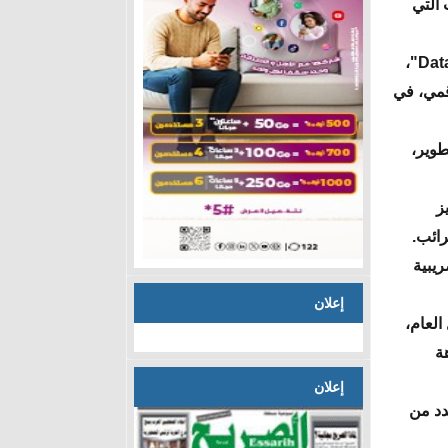
 التي
كما أشرف وزير المالية على تدشين مركز حديث لتخزين وحماية البيانات "Datacenter"،
قمي، في
طوير،
ز
رائب.
ريبية
إعلان
العام،
هة
إعلان
دد من