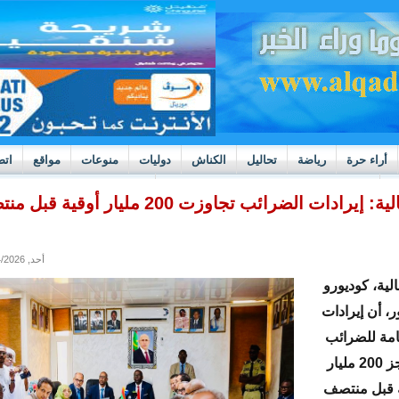
أراء حرة
رياضة
تحاليل
الكناش
دوليات
منوعات
مواقع
اتص
h
بوادر ثورة داخل قطاع العدالة في موريتانيا
وزير المالية: إيرادات الضرائب تجاوزت 200 مليار أوقية
أحد, 05/24/2026 - 00:10
الية، كوديورو
، أن إيرادات
عامة للضرائب
تجاوزت حاجز 200 مليار
ة قبل منتصف