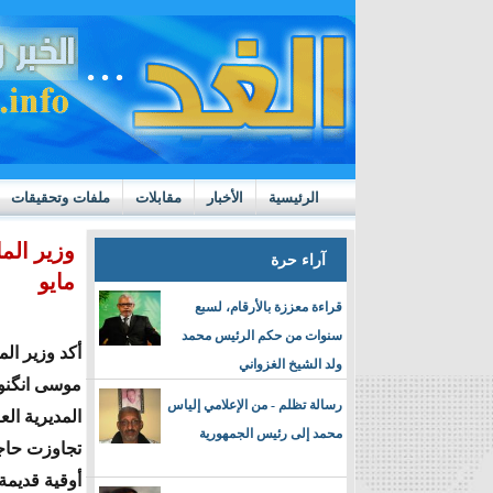
الرئيسية
الأخبار
مقابلات
ملفات وتحقيقات
ttps://m.youtube.com/watch?v=GN10qW4W4hQ
آراء حرة
مايو
قراءة معززة بالأرقام، لسبع
سنوات من حكم الرئيس محمد
أكد وزير الم
ولد الشيخ الغزواني
موسى انگنور
رسالة تظلم - من الإعلامي إلياس
المديرية ال
محمد إلى رئيس الجمهورية
أوقية قديم