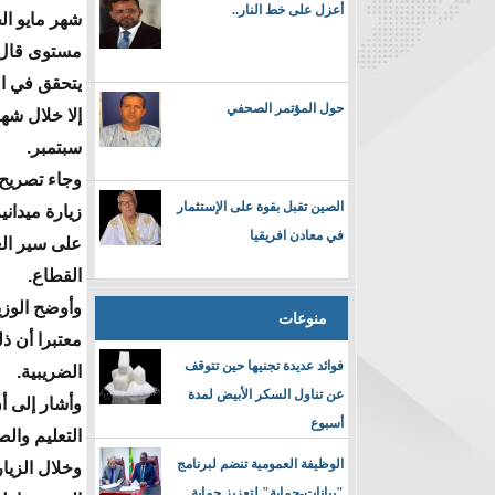
أعزل على خط النار..
شهر مايو ال
مستوى قال 
يتحقق في ا
حول المؤتمر الصحفي
إلا خلال ش
سبتمبر.
وجاء تصريح 
الصين تقبل بقوة على الإستثمار
زيارة ميداني
في معادن افريقيا
على سير الع
القطاع.
وأوضح الوزي
منوعات
معتبرا أن ذ
فوائد عديدة تجنيها حين تتوقف
الضريبية.
عن تناول السكر الأبيض لمدة
وأشار إلى أ
أسبوع
التعليم والص
الوظيفة العمومية تنضم لبرنامج
وخلال الزيا
"بيانات-حماية" لتعزيز حماية