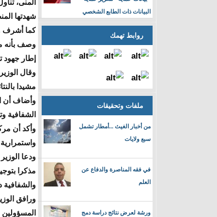
المنى، تناو
البيانات ذات الطابع الشخصي
شهدتها المن
روابط تهمك
وصف بأنه مط
إطار جهود ت
وقال الوزير
مشيدا بالنتا
وأضاف أن اع
ملفات وتحقيقات
الشفافية وت
من أخبار الغيث ...أمطار تشمل
وأكد أن مرك
سبع ولايات
واستمرارية 
ودعا الوزير
في فقه المناصرة والدفاع عن
مذكرا بتوجي
العلم
والشفافية د
ورافق الوزير
المسؤولين 
ورشة لعرض نتائج دراسة دمج