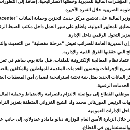
ل المؤشرات المالية للمديرية وخطتها الاستراتيجية، إضافة إلى التطورات
ظومة الضريبية خلال الفترة الأخيرة.
ابق للمعايير الدولية، واطلع على سير العمل داخل مكتب الضبط الر
عزيز التحول الرقمي داخل الإدارة.
 إن المديرية العامة للضرائب تعيش "مرحلة مفصلية" من التحديث والت
ئج التي حققتها الفرق الفنية والإدارية.
تماد نظام المعالجة الإلكترونية للملفات، قبل مائة يوم، ساهم في تعزي
سريع الإجراءات وتحسين الخدمات المقدمة للمواطنين والمكلفين بالض
ز البيانات الجديد يمثل بنية تحتية استراتيجية لضمان أمن المعطيات الض
الخدمات الرقمية.
 موظفي القطاع إلى مواصلة الالتزام بالصرامة والانضباط وحماية المال 
هات الرئيس الموريتاني محمد ولد الشيخ الغزواني المتعلقة بتعزيز النزا
اخل الإدارات العمومية.
 خلال الزيارة الأمين العام للوزارة، ديالو مامادو عبدولاي، إلى جانب ع
والمستشارين في القطاع.