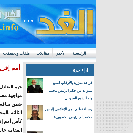
الرئيسية
الأخبار
مقابلات
ملفات وتحقيقات
ttps://m.youtube.com/watch?v=GN10qW4W4hQ
أمم إفري
آراء حرة
قراءة معززة بالأرقام، لسبع
خيم التعادل
سنوات من حكم الرئيس محمد
مواجهة مصر و
ولد الشيخ الغزواني
ضمن منافسا
رسالة تظلم - من الإعلامي إلياس
الثالثة بالم
محمد إلى رئيس الجمهورية
كأس أمم إفر
المقامة حال