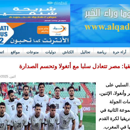
أراء حرة
رياضة
تحاليل
الكناش
دوليات
منوعات
مواقع
اتص
h
بوادر ثورة داخل قطاع العدالة في موريتانيا
قيا: مصر تتعادل سلبا مع أتغولا وتحسم الصدارة
اثنين, 12/29/2025 - 23:26
 السلبي على
أنغولا، الإثنين،
ت الجولة
جموعة الثانية في
يقيا لكرة القدم
يا في المغرب.