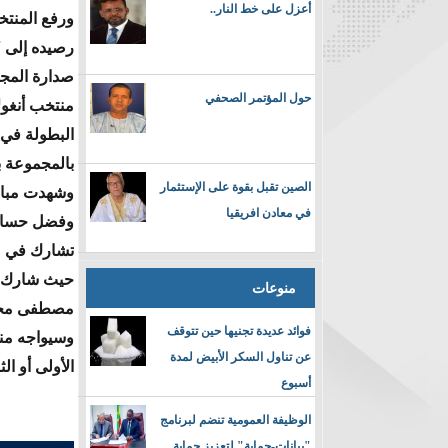
أعزل على خط النار..
ورفع المنت
صدارة المجم
حول المؤتمر الصحفي
منتخب أنغول
البطولة في 
بالمجموعة ب
الصين تقبل بقوة على الإستثمار
وشهدت مباري
في معادن افريقيا
وفضل حسام ح
تشارك في مب
حيث شارك ا
منوعات
مصطفى محمد
فوائد عديدة تجنيها حين تتوقف
وسيواجه من
عن تناول السكر الأبيض لمدة
الأولى أو ال
أسبوع
الوظيفة العمومية تنضم لبرنامج
"بيانات-حماية" لتعزيز حماية