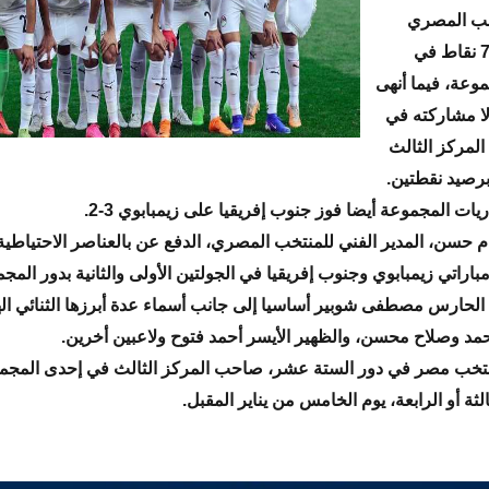
خب المصري
رصيده إلى 7 نقاط في
وعة، فيما أنهى
ا مشاركته في
المركز الثالث
رصيد نقطتين.
ات المجموعة أيضا فوز جنوب إفريقيا على زيمبابوي 3-2.
سن، المدير الفني للمنتخب المصري، الدفع عن بالعناصر الاحتياطية 
اراتي زيمبابوي وجنوب إفريقيا في الجولتين الأولى والثانية بدور المج
لحارس مصطفى شوبير أساسيا إلى جانب أسماء عدة أبرزها الثنائي ا
 وصلاح محسن، والظهير الأيسر أحمد فتوح ولاعبين أخرين.
تخب مصر في دور الستة عشر، صاحب المركز الثالث في إحدى المج
ثالثة أو الرابعة، يوم الخامس من يناير المقبل.