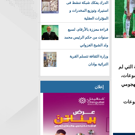
الدرك يفكك شبكة تنشط فى
استيراد وتوزيع المخدرات و
المؤثرات العقلية
قراءة معززة بالأرقام، لسبع
سنوات من حكم الرئيس محمد
ولد الشيخ الغزواني
وزارة الثقافة تتسلم القرية
التراثية بوادان
التي لم
موعات،
لهجومي
إعلان
موعات