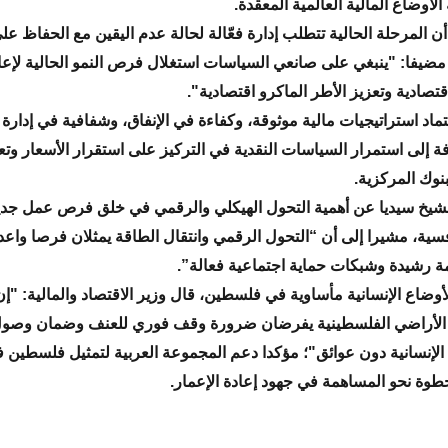
الأوضاع المالية العالمية المعقدة.
 أن المرحلة الحالية تتطلب إدارة فعّالة لحالة عدم اليقين مع الحفاظ ع
مضيفا: "ينبغي على صانعي السياسات استغلال فرص النمو الحالية لإعاد
قتصادية وتعزيز الأطر الماكرو اقتصادية".
تماد استراتيجيات مالية موثوقة، وكفاءة في الإنفاق، وشفافية في إدارة 
فة إلى استمرار السياسات النقدية في التركيز على استقرار الأسعار وتع
بنوك المركزية.
لشيخ سيديا عن أهمية التحول الهيكلي والرقمي في خلق فرص عمل جدي
افسية، مشيرا إلى أن “التحول الرقمي وانتقال الطاقة يمثلان فرصا واعد
مة رشيدة وشبكات حماية اجتماعية فعالة”.
ضاع الإنسانية مأساوية في فلسطين، قال وزير الاقتصاد والمالية: "إن 
 الأراضي الفلسطينية يفرضان ضرورة وقف فوري للعنف وضمان وصو
لإنسانية دون عوائق"؛ مؤكدا دعم المجموعة العربية لتمثيل فلسطين 
وة نحو المساهمة في جهود إعادة الإعمار.