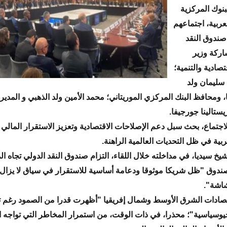
نوك المركزية
عربية، اجتماعهم
صندوق النقد
اركة وزير
صادية والتنمية؛
 سليمان ولد
، ومحافظ البنك المركزي الموريتاني؛ محمد الأمين ولد الذهبي و المديرة
ستالينا جورجيفا.
لاجتماع، بحث سبل دعم الإصلاحات الاقتصادية وتعزيز الاستقرار المالي
ربية في ظل التحديات العالمية الراهنة.
شيخ سيديا، في مداخلته خلال اللقاء، التزام صندوق النقد الدولي تجاه ا
صندوق "ظل شريكا موثوقا ودعامة أساسية للاستقرار في سياق لا يزال
شاشة".
تصادات الشرق الأوسط وشمال إفريقيا "أظهرت قدرا من الصمود رغم 
جيوسياسية"؛ محذرا، في ذات الوقت، من استمرار المخاطر التي تواجه 