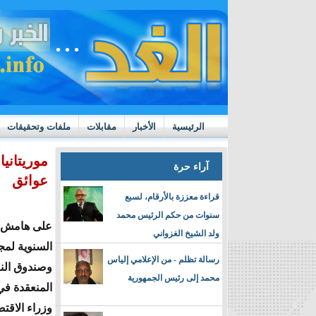
الرئيسية
الأخبار
مقابلات
ملفات وتحقيقات
ttps://m.youtube.com/watch?v=GN10qW4W4hQ
موريتاني
آراء حرة
عوائق
قراءة معززة بالأرقام، لسبع
سنوات من حكم الرئيس محمد
على هامش ا
ولد الشيخ الغزواني
السنوية لمج
رسالة تظلم - من الإعلامي إلياس
وصندوق النق
محمد إلى رئيس الجمهورية
المنعقدة ف
وزراء الاقتص