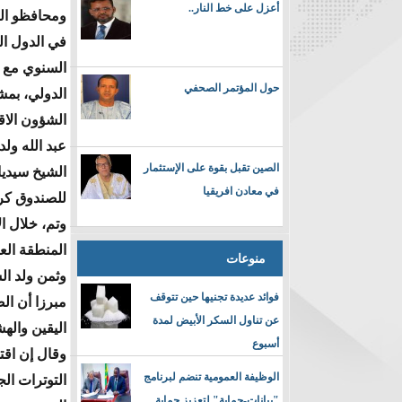
أعزل على خط النار..
ومحافظو الب
في الدول ال
السنوي مع 
حول المؤتمر الصحفي
الدولي، بمش
الشؤون الاقت
عبد الله ولد
الصين تقبل بقوة على الإستثمار
الشيخ سيديا
في معادن افريقيا
للصندوق كري
وتم، خلال ا
المنطقة الع
منوعات
وثمن ولد ال
فوائد عديدة تجنيها حين تتوقف
مبرزا أن ال
عن تناول السكر الأبيض لمدة
اليقين واله
أسبوع
وقال إن اق
الوظيفة العمومية تنضم لبرنامج
التوترات ال
"بيانات-حماية" لتعزيز حماية