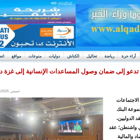
أراء حرة
رياضة
تحاليل
الكناش
دوليات
منوعات
مواقع
اتص
h
بوادر ثورة داخل قطاع العدالة في موريتانيا
ا تدعو إلى ضمان وصول المساعدات الإنسانية إلى غزة د
خميس, 10/16/2025 - 14:05
لاجتماعات
موعة البنك
د الدوليين،
ي واشنطن؛ عقد
اد والمالية