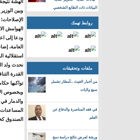
الهشة نتيجة 
البيانات ذات الطابع الشخصي
وبين الوزير
الإصلاحات؛ 
روابط تهمك
الهوامش الا
ودعا إلى اع
العامة، إضا
استقلالية ال
نحدث ولد ا
ملفات وتحقيقات
القدرة التن
من أخبار الغيث ...أمطار تشمل
تواكبها حكا
سبع ولايات
وبخصوص الأو
والدمار في
في فقه المناصرة والدفاع عن
المساعدات ا
العلم
الصندوق كخط
ورشة لعرض نتائج دراسة دمج