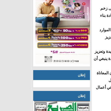
لى زخم
ة بناء
الموارد
زيز
دة وتعزيز
ة ينبغي أن
المعاناة
إعلان
ل
في أعمال
إعلان