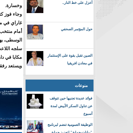
أعزل على خط النار..
وخسارة.
وجاء فوز كتي
غاراي في مبا
حول المؤتمر الصحفي
أمام منتخب 
الوسطى، به
سلجه اللاعب
الصين تقبل بقوة على الإستثمار
مكابا في دا
في معادن افريقيا
ويستعد رفقاء
منوعات
فوائد عديدة تجنيها حين تتوقف
عن تناول السكر الأبيض لمدة
أسبوع
الوظيفة العمومية تنضم لبرنامج
"بيانات-حماية" لتعزيز حماية