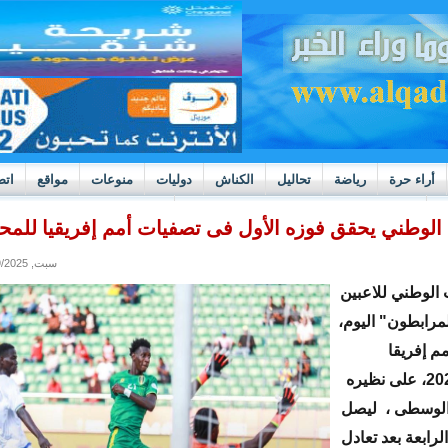
أراء حرة
رياضة
تحاليل
الكناش
دوليات
منوعات
مواقع
اتص
h
بوادر ثورة داخل قطاع العدالة في موريتانيا
الوطني يحقق فوزه الأول فى تصفيات أمم إفريقيا للمحل
سبت, 08/09/2025 - 18:25
 الوطني للاعبين
لمرابطون" اليوم،
م إفريقا
للمحليين 2024، على نظيره
 الوسطى ، ليصل
لرابعة بعد تعادل