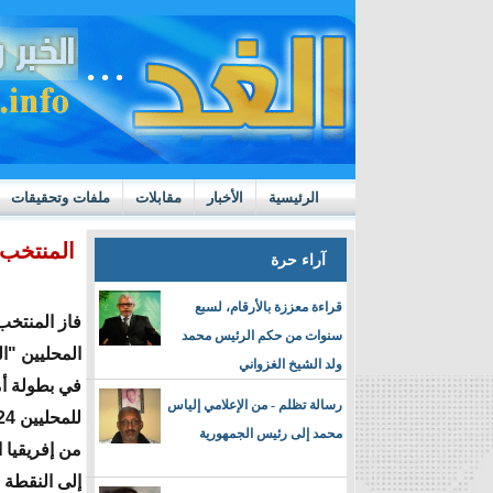
الرئيسية
الأخبار
مقابلات
ملفات وتحقيقات
ttps://m.youtube.com/watch?v=GN10qW4W4hQ
المنتخب 
آراء حرة
قراءة معززة بالأرقام، لسبع
فاز المنتخب
سنوات من حكم الرئيس محمد
المحليين "ا
ولد الشيخ الغزواني
في بطولة أم
رسالة تظلم - من الإعلامي إلياس
محمد إلى رئيس الجمهورية
من إفريقيا
إلى النقطة ا