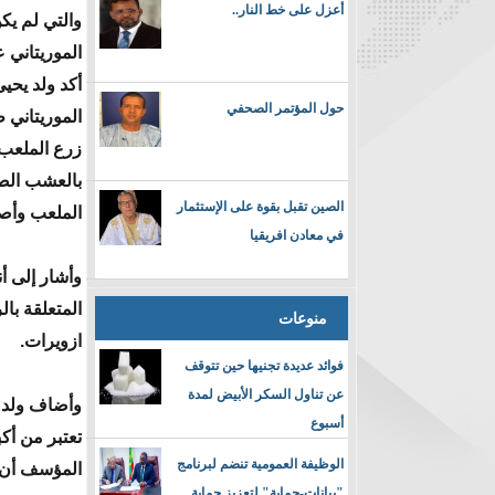
أعزل على خط النار..
والتي لم يكن
الموريتاني ع
أكد ولد يحيى
حول المؤتمر الصحفي
الموريتاني 
زرع الملعب
بالعشب الص
الصين تقبل بقوة على الإستثمار
الملعب وأصب
في معادن افريقيا
وأشار إلى أ
المتعلقة با
منوعات
ازويرات.
فوائد عديدة تجنيها حين تتوقف
عن تناول السكر الأبيض لمدة
وأضاف ولد ي
أسبوع
تعتبر من أك
الوظيفة العمومية تنضم لبرنامج
المؤسف أن ي
"بيانات-حماية" لتعزيز حماية