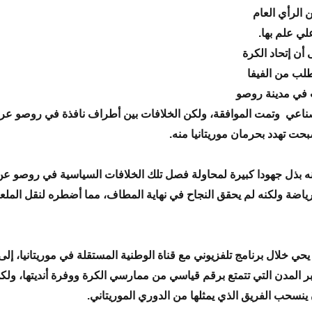
 الرأي العام
لي علم بها.
 أن إتحاد الكرة
طلب من الفيفا
 في مدينة روصو
ناعي وتمت الموافقة، ولكن الخلافات بين أطراف نافذة في روصو عرق
حت تهدد بحرمان موريتانيا منه.
نه بذل جهودا كبيرة لمحاولة فصل تلك الخلافات السياسية في روصو عن
لرياضة ولكنه لم يحقق النجاح في نهاية المطاف، مما أضطره لنقل الملع
حي خلال برنامج تلفزيوني مع قناة الوطنية المستقلة في موريتانيا، إل
بر المدن التي تتمتع برقم قياسي من ممارسي الكرة ووفرة أنديتها، ول
نسحب الفريق الذي يمثلها من الدوري الموريتاني.