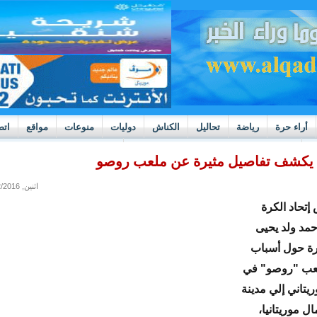
أراء حرة
رياضة
تحاليل
الكناش
دوليات
منوعات
مواقع
اتص
h
بوادر ثورة داخل قطاع العدالة في موريتانيا
 يكشف تفاصيل مثيرة عن ملعب روصو
اثنين, 02/22/2016 - 21:54
تحاد الكرة
أحمد ولد يحيى
رة حول أسباب
عب "روصو" في
ريتاني إلي مدينة
ل موريتانيا،