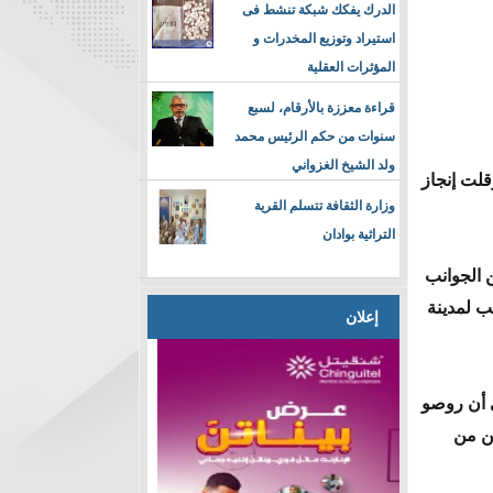
الدرك يفكك شبكة تنشط فى
استيراد وتوزيع المخدرات و
المؤثرات العقلية
قراءة معززة بالأرقام، لسبع
سنوات من حكم الرئيس محمد
ولد الشيخ الغزواني
لت إنجاز
وزارة الثقافة تتسلم القرية
التراثية بوادان
 الجوانب
ب لمدينة
إعلان
ى أن روصو
كن من