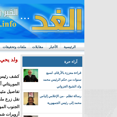
الرئيسية
الأخبار
مقابلات
ملفات وتحقيقات
ttps://m.youtube.com/watch?v=GN10qW4W4hQ
ولد يحي
آراء حرة
قراءة معززة بالأرقام، لسبع
كشف رئيس إ
سنوات من حكم الرئيس محمد
الموريتاني 
ولد الشيخ الغزواني
تفاصيل مثي
رسالة تظلم - من الإعلامي إلياس
نقل زرع مل
محمد إلى رئيس الجمهورية
الجنوب المو
أزويرات شما