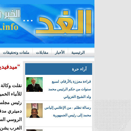
الرئيسية
الأخبار
مقابلات
ملفات وتحقيقات
ttps://m.youtube.com/watch?v=GN10qW4W4hQ
"ميدفيدي
آراء حرة
قراءة معززة بالأرقام، لسبع
نقلت وكالة
سنوات من حكم الرئيس محمد
للأنباء الخ
ولد الشيخ الغزواني
رئيس مجلس 
رسالة تظلم - من الإعلامي إلياس
دميتري مدف
محمد إلى رئيس الجمهورية
الروسي السا
الغرب يشن ف