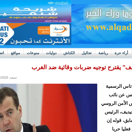
أراء حرة
رياضة
تحاليل
الكناش
دوليات
منوعات
مواقع
اتص
h
بوادر ثورة داخل قطاع العدالة في موريتانيا
ف" يقترح توجيه ضربات وقائية ضد الغرب
جمعة, 07/18/2025 - 13:30
 تاس الرسمية
ميس عن نائب
الأمن الروسي
يديف، الرئيس
بق، قوله إن
عليا حربا