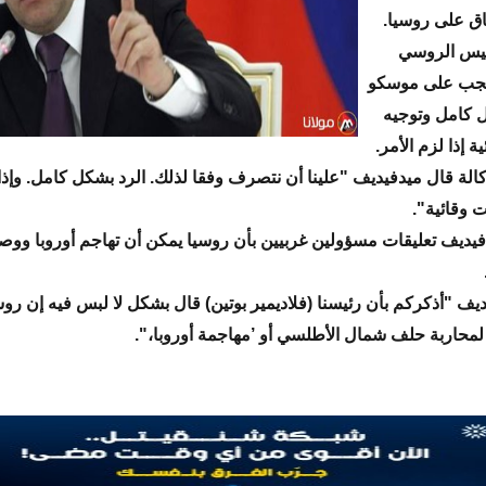
ق على روسيا.
يس الروسي
 يجب على موسكو
 كامل وتوجيه
 إذا لزم الأمر.
لة قال ميدفيديف "علينا أن نتصرف وفقا لذلك. الرد بشكل كامل. وإذا 
 وقائية".
يف تعليقات مسؤولين غربيين بأن روسيا يمكن أن تهاجم أوروبا ووصفه
يف "أذكركم بأن رئيسنا (فلاديمير بوتين) قال بشكل لا لبس فيه إن رو
ة لمحاربة حلف شمال الأطلسي أو ’مهاجمة أوروبا،".