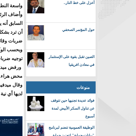
أعزل على خط النار..
واسعة النطا
وأضاف الرئ
السابق أنه
حول المؤتمر الصحفي
أن ترد بشكل
ضربات وقائية
وبحسب الوكا
الصين تقبل بقوة على الإستثمار
توجيه ضربات
في معادن افريقيا
ورفض ميدفيد
محض هراء.
وقال ميدفيد
منوعات
لديها أي ني
فوائد عديدة تجنيها حين تتوقف
عن تناول السكر الأبيض لمدة
أسبوع
الوظيفة العمومية تنضم لبرنامج
"بيانات-حماية" لتعزيز حماية