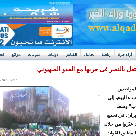
أراء حرة
رياضة
تحاليل
الكناش
دوليات
منوعات
مواقع
اتص
h
بوادر ثورة داخل قطاع العدالة في موريتانيا
تفل بالنصر فى حربها مع العدو الصهيوني
ثلاثاء, 06/24/2025 - 23:29
المواطنين
مساء اليوم، إلى
اب” وسط
ران، في تجمع
بّروا من خلاله
لمطلق للقوات