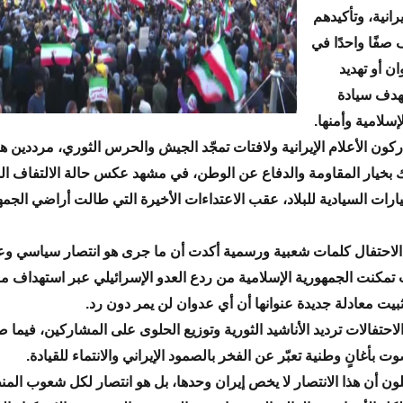
رانية، وتأكيدهم
صفًا واحدًا في
ن أو تهديد
هدف سيادة
إسلامية وأمنها.
كون الأعلام الإيرانية ولافتات تمجّد الجيش والحرس الثوري، مرددين ه
 بخيار المقاومة والدفاع عن الوطن، في مشهد عكس حالة الالتفاف ا
خيارات السيادية للبلاد، عقب الاعتداءات الأخيرة التي طالت أراضي الجم
 الاحتفال كلمات شعبية ورسمية أكدت أن ما جرى هو انتصار سياسي 
مكنت الجمهورية الإسلامية من ردع العدو الإسرائيلي عبر استهداف م
يت معادلة جديدة عنوانها أن أي عدوان لن يمر دون رد.
احتفالات ترديد الأناشيد الثورية وتوزيع الحلوى على المشاركين، فيما
 بأغانٍ وطنية تعبّر عن الفخر بالصمود الإيراني والانتماء للقيادة.
لون أن هذا الانتصار لا يخص إيران وحدها، بل هو انتصار لكل شعوب الم