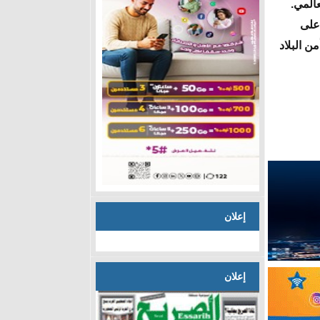
عالمي.
 على
ن البلاد
إعلان
إعلان