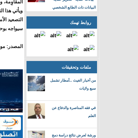
المقاوِمة، 
البيانات ذات الطابع الشخصي
ويأتي هذا ا
التصعيد الأ
روابط تهمك
سيواجه بوحد
المصدر: موق
ملفات وتحقيقات
من أخبار الغيث ...أمطار تشمل
سبع ولايات
في فقه المناصرة والدفاع عن
العلم
ورشة لعرض نتائج دراسة دمج