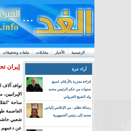
الرئيسية
الأخبار
مقابلات
ملفات وتحقيقات
ttps://m.youtube.com/watch?v=GN10qW4W4hQ
إيران تح
آراء حرة
قراءة معززة بالأرقام، لسبع
توافد آلاف 
سنوات من حكم الرئيس محمد
الإيرانيين، 
ولد الشيخ الغزواني
ساحة “انقل
رسالة تظلم - من الإعلامي إلياس
العاصمة طه
محمد إلى رئيس الجمهورية
شعبي حاشد ع
عن دعمهم ا