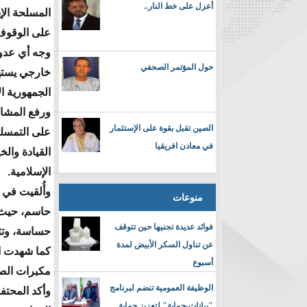
أعزل على خط النار..
المسلحة الإي
على الوقوف 
وجه أي عدوا
حول المؤتمر الصحفي
خارجي يست
الجمهورية ال
ورفع المشار
الصين تقبل بقوة على الإستثمار
على التمسك
في معادن افريقيا
القيادة وال
الإسلامية.
وأُلقيت في
منوعات
حاسم، حيث ت
فوائد عديدة تجنيها حين تتوقف
حساسة، وتثب
عن تناول السكر الأبيض لمدة
كما شهدت ال
أسبوع
مكبرات الصوت
الوظيفة العمومية تنضم لبرنامج
وأكد المحتف
"بيانات-حماية" لتعزيز حماية