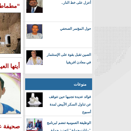
أعزل على خط النار..
“مطماطة
حول المؤتمر الصحفي
الصين تقبل بقوة على الإستثمار
في معادن افريقيا
أيتها الع
منوعات
فوائد عديدة تجنيها حين تتوقف
عن تناول السكر الأبيض لمدة
أسبوع
الوظيفة العمومية تنضم لبرنامج
صحيفة عرب
"بيانات-حماية" لتعزيز حماية