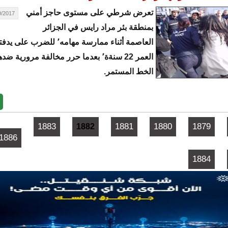
تعرض شرطي على مستوى حاجز أمني
17 - 08:36
بمنطقة بئر مراد رايس في الجزائر
العاصمة أثناء ممارسة مهامه٬ للضرب
العمر 22 سنةة٬ بعدما حرر مخالفة مرورية 
الخط المستمر.
1883
1881
1880
1879
1882
1886
1884