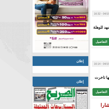
04/19/20
هد للوهلة
التفاصيل
إعلان
04/19/20
ها تاخرت
إعلان
التفاصيل
شارا