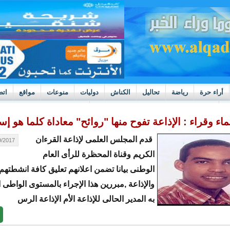
أراء حرة
رياضة
تحاليل
الكناش
دوليات
منوعات
مواقع
اتص
h
بوادر ثورة داخل قطاع العدالة في موريتانيا
اء وقراء : الإذاعة تفوح منها "روائح" معاداة كلما هو إ
قدم المجلس العلمى لإذاعة القرءان
17 - 23:15
الكريم وقناة المحظرة للرأى العام
الوطنى بيانا تضمن اعلانهم تعليق كافة انشطتهم 
والإذاعة ,مبررين هذا الإجراء بالمستوى الواطى ا
به المدير الحالى للإذاعة الأم الإذاعة الرس