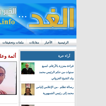
الرئيسية
الأخبار
مقابلات
ملفات وتحقيقات
ttps://m.youtube.com/watch?v=GN10qW4W4hQ
أئمة وعلم
آراء حرة
قراءة معززة بالأرقام، لسبع
سنوات من حكم الرئيس محمد
ولد الشيخ الغزواني
رسالة تظلم - من الإعلامي إلياس
محمد إلى رئيس الجمهورية