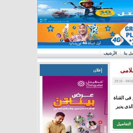
ل بنا
الأرشيف
سلامى
إعلان
04/19/20
فى القناة
لذى يدير
التفاصيل