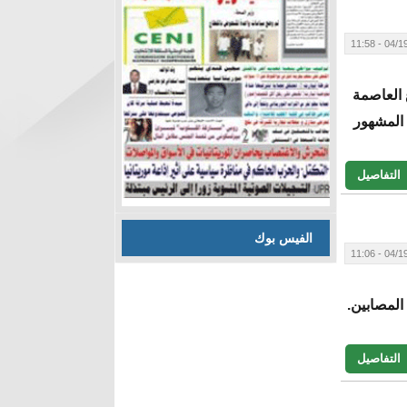
04/19/20
 العاصمة
 المشهور
التفاصيل
الفيس بوك
04/19/20
لمصابين.
التفاصيل