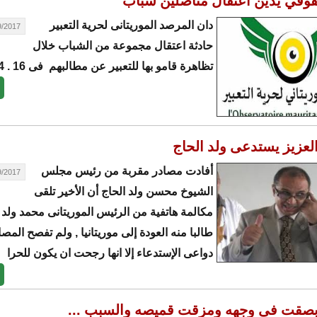
وقي يدين اعتقال مناضلين شباب
دان المرصد الموريتانى لحرية التعبير
17 - 09:29
حادثة اعتقال مجموعة من الشباب خلال
تظاهرة قامو بها للتعبير عن مطالبهم فى 16 . 04 .
العزيز يستدعى ولد الحاج
أفادت مصادر مقربة من رئيس مجلس
17 - 09:09
الشيوخ محسن ولد الحاج أن الأخير تلقى
مكالمة هاتفية من الرئيس الموريتانى محمد ولد 
طالبا منه العودة إلى موريتانيا , ولم تفصح المص
دواعى الإستدعاء إلا انها رجحت ان يكون للحرا
بصقت فى وجهه ومزقت قميصه والسبب ...