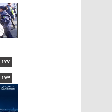
الصفحات
1878
1885