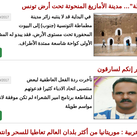
”… مدينة الأمازيغ المنحوتة تحت أرض تونس
في البداية قد لا ينتبه زائر مدينة
17 - 16:32
مطماطة التونسية (جنوب) إلى البيوت
المحفورة تحت مستوى الأرض، فقد يبدو له المش
الأولى كواحة شاسعة ممتدة الأطراف.
ير إنكم لسارقون
تأخرت ردة الفعل العاطفية لبعض
17 - 16:14
منتسبى اتحاد الادباء كثيرا فدعوتهم
لمقاطعة برنامج امير الشعراء لم تكن موفقة لان
مواسم طويلة
ية : موريتانيا من أكثر بلدان العالم تعاطيا للسحر وانت