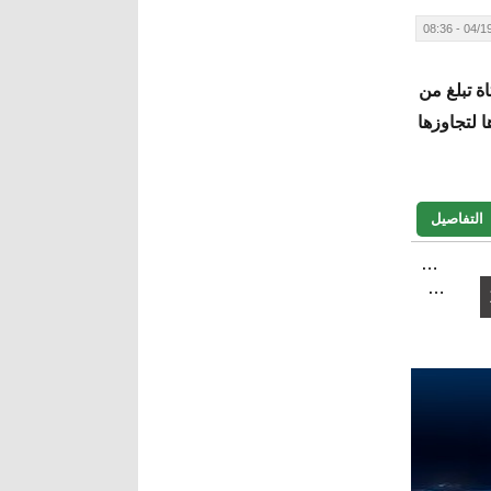
04/19/20
 على يدفتاة تبلغ من
ضدها لتجاوزها
التفاصيل
…
…