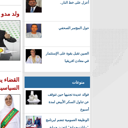
أعزل على خط النار..
ولد مدو 
حول المؤتمر الصحفي
الصين تقبل بقوة على الإستثمار
في معادن افريقيا
القضاء ي
منوعات
السياسية
فوائد عديدة تجنيها حين تتوقف
عن تناول السكر الأبيض لمدة
أسبوع
الوظيفة العمومية تنضم لبرنامج
"بيانات-حماية" لتعزيز حماية