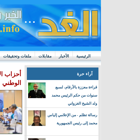
الرئيسية
الأخبار
مقابلات
ملفات وتحقيقات
ttps://m.youtube.com/watch?v=GN10qW4W4hQ
أحزاب ال
آراء حرة
الوطني
قراءة معززة بالأرقام، لسبع
سنوات من حكم الرئيس محمد
ولد الشيخ الغزواني
رسالة تظلم - من الإعلامي إلياس
محمد إلى رئيس الجمهورية