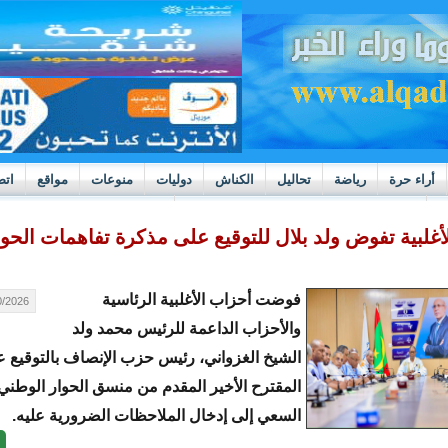
أراء حرة
رياضة
تحاليل
الكناش
دوليات
منوعات
مواقع
اتص
h
بوادر ثورة داخل قطاع العدالة في موريتانيا
أغلبية تفوض ولد بلال للتوقيع على مذكرة تفاهمات الحوا
فوضت أحزاب الأغلبية الرئاسية
26 - 18:56
والأحزاب الداعمة للرئيس محمد ولد
الشيخ الغزواني، رئيس حزب الإنصاف بالتوقيع 
المقترح الأخير المقدم من منسق الحوار الوطني
السعي إلى إدخال الملاحظات الضرورية عليه.