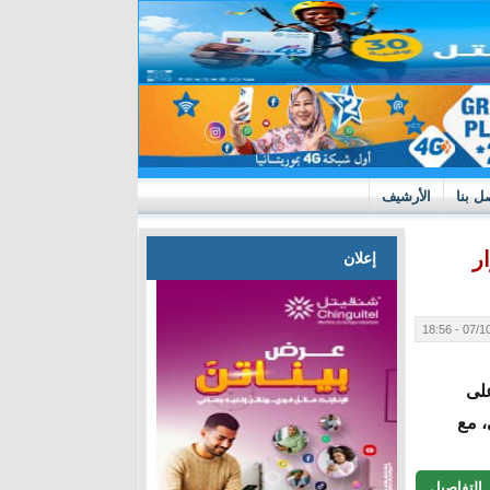
ل بنا
الأرشيف
ر
إعلان
07/10/20
على
، مع
التفاصيل