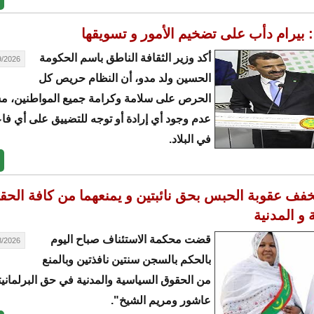
: بيرام دأب على تضخيم الأمور و تسويقها
أكد وزير الثقافة الناطق باسم الحكومة
26 - 00:13
الحسين ولد مدو، أن النظام حريص كل
الحرص على سلامة وكرامة جميع المواطنين، م
عدم وجود أي إرادة أو توجه للتضييق على أي ف
في البلاد.
خفف عقوبة الحبس بحق نائبتين و يمنعهما من كافة الحق
 و المدنية
قضت محكمة الاستئناف صباح اليوم
26 - 20:57
بالحكم بالسجن سنتين نافذتين وبالمنع
من الحقوق السياسية والمدنية في حق البرلمانيت
عاشور ومريم الشيخ".