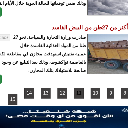
وذلك ضمن توقعاتها للحالة الجوية خلال الأيام الق
ن من البيض الفاسد
صادرت وزارة التجارة والسياحة، نحو 27
26 - 22:56
طنا من المواد الغذائية الفاسدة خلال
عملية تفتيش استهدفت مخازن في مقاطعة لك
بالعاصمة نواكشوط، وذلك بعد التبليغ عن وجود م
صالحة للاستهلاك بتلك المخازن.
14
13
12
10
9
8
11
15