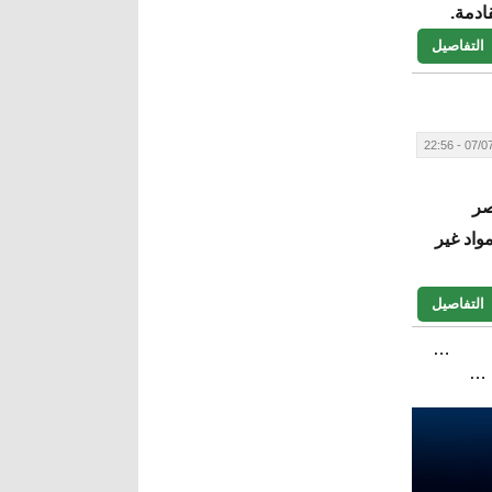
ادمة.
التفاصيل
07/07/20
صر
واد غير
التفاصيل
…
…