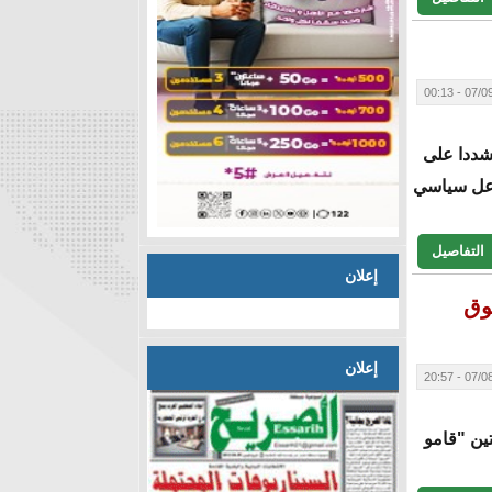
07/09/20
شددا على
اعل سياسي
التفاصيل
إعلان
وق
إعلان
07/08/20
ين "قامو